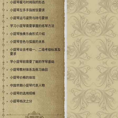
小提琴握弓时拇指的形态
小提琴左手手指按弦要求
小提琴运弓姿势与持弓要领
学习小提琴需要掌握的练琴方法
小提琴独奏乐曲形式介绍
小提琴音色与弧度的关系
小提琴业余考级一、二级考级标准及
要求
学小提琴前需要了解的学琴基础
小提琴教材体系及练习曲目
小提琴价格的体现
中国早期小提琴代表人物
小提琴的选用规格
小提琴档次之分