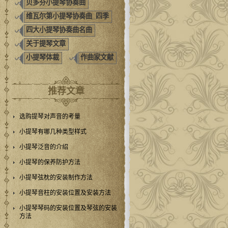
贝多芬小提琴协奏曲
维瓦尔第小提琴协奏曲_四季
四大小提琴协奏曲名曲
关于提琴文章
小提琴体裁
作曲家文献
推荐文章
选购提琴对声音的考量
小提琴有哪几种类型样式
小提琴泛音的介绍
小提琴的保养防护方法
小提琴弦枕的安装制作方法
小提琴音柱的安装位置及安装方法
小提琴琴码的安装位置及琴弦的安装
方法