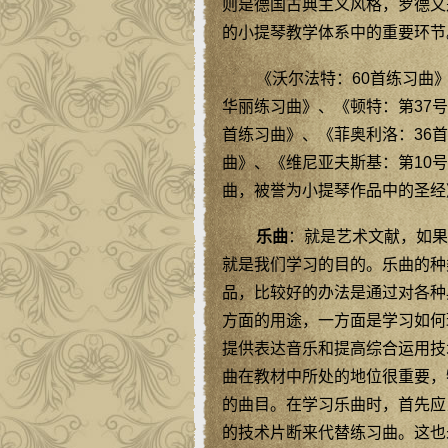
则是德国古典主义风格，罗德又
的小提琴教学体系中的重要环节
《沃尔法特：60首练习曲》
华丽练习曲》、《顿特：第37号
首练习曲》、《菲奥利洛：36
曲》、《维尼亚夫斯基：第10号
曲，被誉为小提琴作品中的圣经
乐曲
：就是艺术文献，如果
就是我们学习的目的。乐曲的种
品，比较好的办法是通过对各种
方面的用途，一方面是学习如何
提供表达音乐和提高综合运用技
曲在教材中所处的地位很重要，
的曲目。在学习乐曲时，首先应
的技术片断来代替练习曲。这也