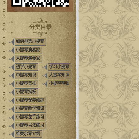
分类目录
如何挑选小提琴
小提琴演奏家
大提琴演奏家
初学小提琴
学习小提琴
中提琴知识
大提琴知识
小提琴音柱
小提琴琴弦
小提琴指板
小提琴保养维护
小提琴教学知识
小提琴左手练习
小提琴弓法练习
维奥尔琴介绍