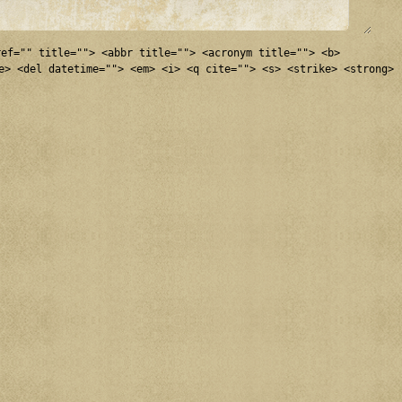
ref="" title=""> <abbr title=""> <acronym title=""> <b>
e> <del datetime=""> <em> <i> <q cite=""> <s> <strike> <strong>