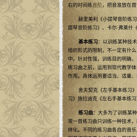
右的时间练
音阶
，把音准放在首
赫里美利《小提琴音阶练习
提琴音阶练习》、卡尔·弗莱什
基本练习
：以训练某种技术
组织形式的限制，不一定有什么
中。针对性强，训练目的明确，
练习曲之前，运用到现代教学体
作用。具体运用要适当、适量、
舍夫契克《左手基本练习》
习》施拉迪克《左右手基本练习
练习曲
：大多为了训练某种
常一首练习曲只训练一种技术，
样化。不同的练习曲各自的音乐