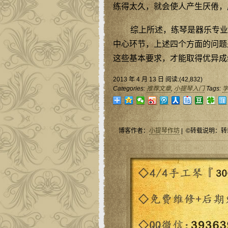
练得太久，就会使人产生厌倦，
综上所述，练琴是器乐专业
中心环节，上述四个方面的问题
这些基本要求，才能取得优异成
2013 年 4 月 13 日 阅读:(42,832)
Categories:
推荐文章
,
小提琴入门
Tags:
博客作者：
小提琴作坊
| ©转载说明：转