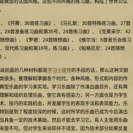
是典型的法国风格。这些不同风格的练习曲，构成了世界公认
。
、《开赛：36首练习曲》、《马扎斯：30首特殊练习曲、27首
，24首准备练习曲和第35号，24首练习曲》、《克莱采尔：42
首随想曲》、《罗德：24首随想曲》、《维尔当：6首音乐会练习
，现代练习曲和第18号，练习曲》、《帕格尼尼：24首随想
》。
说前面的几种材料都是
学习小提琴
的手段的话，那么这种文献
类很多，要理解和掌握各个时代，各种风格、形式和内容的作
典型乐曲的学习来实现。学习乐曲除了作演出曲目外，还有两
理解和组织处理乐曲，使它具有感染力；另一方面也是为学生
术、技巧的实践机会，并发展学生的表现手法和表现能力。乐
特别是到了程度较深的时候，这时所学的乐曲已成为今后演出
当具备一定的技术基础，然后才能去学习它。有人主张用乐曲
未尝不可。但对学生来说却并不适宜，因为技术部分如果反复