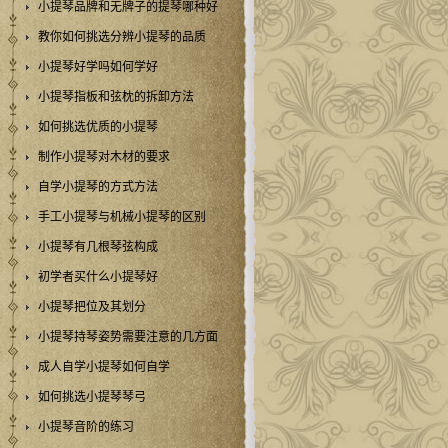
小提琴品牌和无牌子的提琴哪种好
教你如何挑选分辨小提琴的品质
小提琴好学吗如何学好
小提琴指板和弦枕的拆卸方法
如何挑选优质的小提琴
制作小提琴对木材的要求
自学小提琴的方式方法
手工小提琴与机械小提琴的区别
小提琴有几根琴弦构成
初学者买什么小提琴好
小提琴把位及其划分
小提琴持琴姿势需要注意的几方面
成人自学小提琴如何自学
如何挑选小提琴琴弓
小提琴音阶的练习