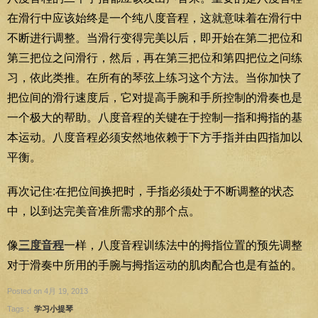
在滑行中应该始终是一个纯八度音程，这就意味着在滑行中
不断进行调整。当滑行变得完美以后，即开始在第二把位和
第三把位之问滑行，然后，再在第三把位和第四把位之问练
习，依此类推。在所有的琴弦上练习这个方法。当你加快了
把位间的滑行速度后，它对提高手腕和手所控制的滑奏也是
一个极大的帮助。八度音程的关键在于控制一指和拇指的基
本运动。八度音程必须安然地依赖于下方手指并由四指加以
平衡。
再次记住:在把位间换把时，手指必须处于不断调整的状态
中，以到达完美音准所需求的那个点。
像
三度音程
一样，八度音程训练法中的拇指位置的预先调整
对于滑奏中所用的手腕与拇指运动的肌肉配合也是有益的。
Posted on 4月 19, 2013
Tags：
学习小提琴