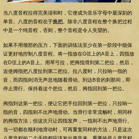
当八度音程拉得完美谐和时，它便成为音乐字母中最深刻的
单音。八度的音程在于
换把
。除非八度音程在整个换把过程
中是一个纯音程，否则，整个音程是令人失望的。
如果不用颈部的压力，下面的训练法至少在第一阶段中能保
证更好地控制八度音程。将一指放在G弦上的A音上，四指放
在D弦上的A音上。用琴弓拉，把拇指滑到第二把位，然后，
迫使姆指把八度扯到第二把位。拉八度时，只拉响一指的
音，而四指则消无声息地随着滑动。到达B音的刹那间，即
停止滑行。保持着这个把位，然后，拇指回到第一把位。
拇指到达第一把位，便让它把手拉回到第一把位，只拉响一
指的音，四指则不出声地滑动。当滑行非常流畅时，用同样
的拇指方法，但这次只让四指发声，一指则不出声地滑行。
当一切都在顺利地滑动时，可再重复同样的方法，只是这次
八度音程的二个手指都应该发出声音来。重要的是八度音程