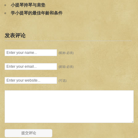
小提琴持琴与肩垫
学小提琴的最佳年龄和条件
发表评论
(昵称-必填)
(邮箱-必填)
(可选)