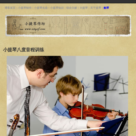
博客首页
|
小提琴制作
|
小提琴名曲
|
小提琴知识
|
综合文献
|
大提琴
|
关于提琴
|
购琴
小提琴八度音程训练