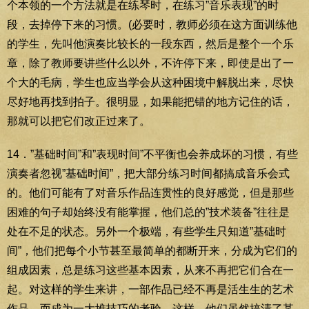
个本领的一个方法就是在练琴时，在练习”音乐表现”的时
段，去掉停下来的习惯。(必要时，教师必须在这方面训练他
的学生，先叫他演奏比较长的一段东西，然后是整个一个乐
章，除了教师要讲些什么以外，不许停下来，即使是出了一
个大的毛病，学生也应当学会从这种困境中解脱出来，尽快
尽好地再找到拍子。很明显，如果能把错的地方记住的话，
那就可以把它们改正过来了。
14．”基础时间”和”表现时间”不平衡也会养成坏的习惯，有些
演奏者忽视”基础时间”，把大部分练习时间都搞成音乐会式
的。他们可能有了对音乐作品连贯性的良好感觉，但是那些
困难的句子却始终没有能掌握，他们总的”技术装备”往往是
处在不足的状态。另外一个极端，有些学生只知道”基础时
间”，他们把每个小节甚至最简单的都断开来，分成为它们的
组成因素，总是练习这些基本因素，从来不再把它们合在一
起。对这样的学生来讲，一部作品已经不再是活生生的艺术
作品，而成为一大堆技巧的考验。这样，他们虽然搞清了某