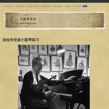
博客首页
|
小提琴制作
|
小提琴名曲
|
小提琴知识
|
综合文献
|
大提琴
|
关于提琴
|
购琴
加拉米安谈小提琴练习