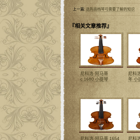
上一篇:
选购高档琴弓需要了解的知识
『相关文章推荐』
尼科洛·阿马蒂
尼科洛
c.1680 小提琴
年 小
尼科洛·阿马蒂 1654
尼科洛