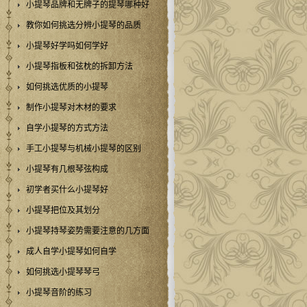
小提琴品牌和无牌子的提琴哪种好
教你如何挑选分辨小提琴的品质
小提琴好学吗如何学好
小提琴指板和弦枕的拆卸方法
如何挑选优质的小提琴
制作小提琴对木材的要求
自学小提琴的方式方法
手工小提琴与机械小提琴的区别
小提琴有几根琴弦构成
初学者买什么小提琴好
小提琴把位及其划分
小提琴持琴姿势需要注意的几方面
成人自学小提琴如何自学
如何挑选小提琴琴弓
小提琴音阶的练习