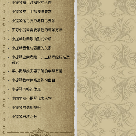
小提琴握弓时拇指的形态
小提琴左手手指按弦要求
小提琴运弓姿势与持弓要领
学习小提琴需要掌握的练琴方法
小提琴独奏乐曲形式介绍
小提琴音色与弧度的关系
小提琴业余考级一、二级考级标准及
要求
学小提琴前需要了解的学琴基础
小提琴教材体系及练习曲目
小提琴价格的体现
中国早期小提琴代表人物
小提琴的选用规格
小提琴档次之分