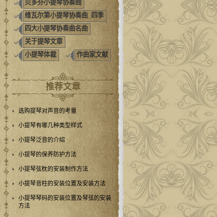
贝多芬小提琴协奏曲
维瓦尔第小提琴协奏曲_四季
四大小提琴协奏曲名曲
关于提琴文章
小提琴体裁
作曲家文献
推荐文章
选购提琴对声音的考量
小提琴有哪几种类型样式
小提琴泛音的介绍
小提琴的保养防护方法
小提琴弦枕的安装制作方法
小提琴音柱的安装位置及安装方法
小提琴琴码的安装位置及琴弦的安装
方法