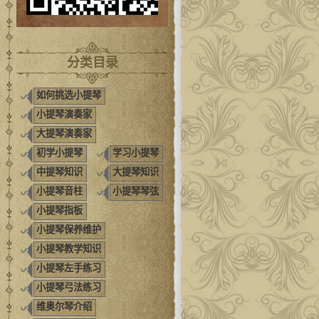
分类目录
如何挑选小提琴
小提琴演奏家
大提琴演奏家
初学小提琴
学习小提琴
中提琴知识
大提琴知识
小提琴音柱
小提琴琴弦
小提琴指板
小提琴保养维护
小提琴教学知识
小提琴左手练习
小提琴弓法练习
维奥尔琴介绍