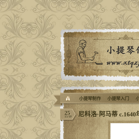
小提琴制作
小提琴入门
25
尼科洛·阿马蒂 c.164
15/10