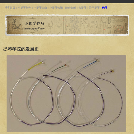
博客首页
|
小提琴制作
|
小提琴名曲
|
小提琴知识
|
综合文献
|
大提琴
|
关于提琴
|
购琴
提琴琴弦的发展史