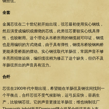
钢丝弦。
全套
金属芯弦在二十世纪初开始出现，弦芯最初使用实心钢线，
然后演变成编织或缠绕的芯线，此类弦芯要较实心线具弹
性，也较耐用。这个理论从吊桥所用的钢缆就可印证，钢缆
也是用编织的方式绕成，由于具有弹性，钢缆吊桥较钢构桥
更能承受桥面的摆动。实心钢弦取代羊肠弦，常因声音不够
丰亮而招致诟病，编织缆弦稍为修正了这个缺失，但仍不及
羊肠弦所出的声音具有活力。
合纤
芯弦在1900年代中期出现，希望能在羊肠弦及钢弦间找到一
个平衡点，合纤芯弦不受气候影响，运弓反应快，容易生
产，比较钢芯弦。它的声音更接近羊肠弦；维也纳制弦厂
Thomastik-Infeld所产Dominant牌小提琴合纤弦首先上市，