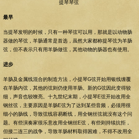
提琴琴弦
最早
当提琴发明的时候，只有一种琴弦可以用，那就是以动物肠
器做的琴弦，羊肠通常是首选，虽然大家都称提琴弦为羊肠
弦，但不表示只有用羊肠做弦，其他动物的肠器也有使用。
进步
羊肠及金属线混合的制造方法，小提琴G弦开始用银线缠覆
在羊肠内弦，其他的弦则仍使用羊肠。新的G弦因此变得较
细，声音也较嘹亮。十九世纪末期，小提琴E弦开始改用全
钢丝弦，主要原因是羊肠E弦为了达到某些音频，必须用很
细小的肠线，导致弦线容易断线，用全钢丝弦就没有这个问
题。有些演奏家很乐意改用全钢丝E弦，有些则持续抗拒，
但接二连三的战争，导致羊肠材料取得困难，不得不改用全