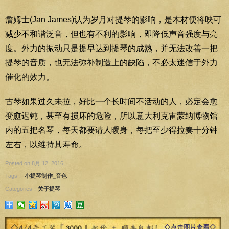
詹姆士(Jan James)认为岁月对提琴的影响，是木材便将映可
减少不和谐泛音，但也有不利的影响，即降低声音强度与亮
度。外力的振动只是提早达到提琴的成熟，并无法改善一把
提琴的音质，也无法弥补制造上的缺陷，不必太迷信于外力
催化的效力。
古琴如果过久未拉，好比一个长时间不活动的人，必定会愈
变愈迟钝，甚至有损坏的危险，所以意大利克雷蒙纳博物馆
内的五把名琴，每天都要请人暖身，每把至少得拉奏十分钟
左右，以维持其寿命。
Posted on 8月 12, 2016
Tags：
小提琴制作_音色
Categories：
关于提琴