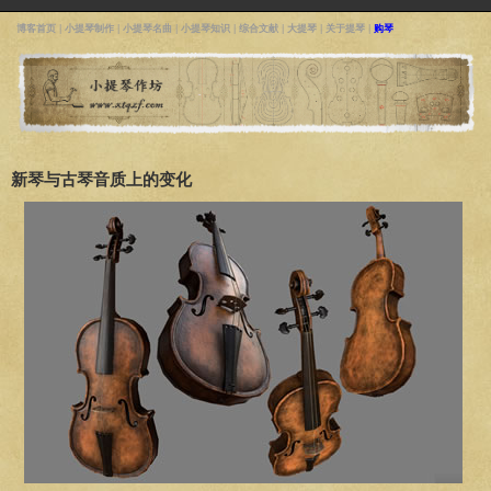
博客首页
|
小提琴制作
|
小提琴名曲
|
小提琴知识
|
综合文献
|
大提琴
|
关于提琴
|
购琴
新琴与古琴音质上的变化