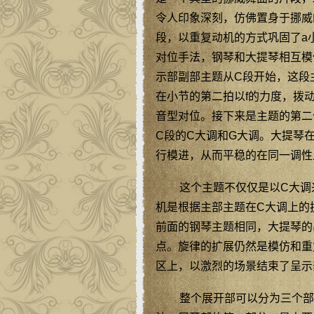
令人印象深刻，仿佛置身于挪威
段，以重复动机的方式巩固了a
对位手法，钢琴和大提琴相互模
示部副部主题从C段开始，这段
在小节的第二拍以f的力度，拨
音型对位。接下来是主题的第二
C段的C大调和G大调。大提琴
行模进，从而平稳的在同一调性
这个主题不仅仅是以C大调
机是根据主部主题在C大调上的
前面的钢琴主题相同，大提琴的
点。旋律的扩展仍然是模仿和重
区上，以激烈的场景结束了呈示
整个展开部可以分为三个部