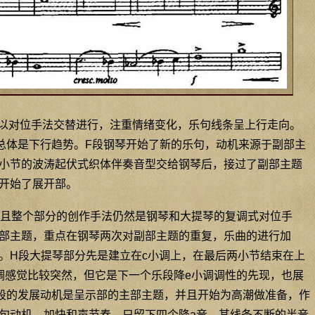
以对位手法交替进行，注重情绪变化，乐句线条呈上行走向。
总体是下行趋势。F段钢琴开始了新的乐句，动机来源于副部主
小节的波涛起伏式织体伴奏音型交给钢琴后，接过了副部主题
开始了展开部。
且整个部分的创作手法仍然是钢琴和大提琴的复调式对位手
部主题，重点在钢琴两次对副部主题的重复，乐曲的进行加
。H段大提琴部分先是建立在c小调上，在最后两小节结束在上
调感觉比较突然，但它是下一个乐段降e小调调性的先现，也展
段的发展动机是呈示部的主部主题，并且开始为高潮做准备，作
句动机，加快和声节奏，只留下四个降a音，其线条不断的半音