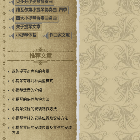
贝多芬小提琴协奏曲
维瓦尔第小提琴协奏曲_四季
四大小提琴协奏曲名曲
关于提琴文章
小提琴体裁
作曲家文献
推荐文章
选购提琴对声音的考量
小提琴有哪几种类型样式
小提琴泛音的介绍
小提琴的保养防护方法
小提琴弦枕的安装制作方法
小提琴音柱的安装位置及安装方法
小提琴琴码的安装位置及琴弦的安装
方法