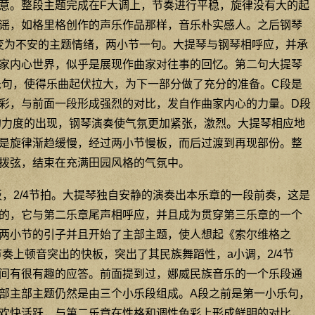
意。整段主题完成在F大调上，节奏进行平稳，旋律没有大的起
谣，如格里格创作的声乐作品那样，音乐朴实感人。之后钢琴
变为不安的主题情绪，两小节一句。大提琴与钢琴相呼应，并承
家内心世界，似乎是展现作曲家对往事的回忆。第二句大提琴
乐句，使得乐曲起伏拉大，为下一部分做了充分的准备。C段是
彩，与前面一段形成强烈的对比，发自作曲家内心的力量。D段
ff的力度的出现，钢琴演奏使气氛更加紧张，激烈。大提琴相应地
是旋律渐趋缓慢，经过两小节慢板，而后过渡到再现部份。整
拨弦，结束在充满田园风格的气氛中。
o快板，2/4节拍。大提琴独自安静的演奏出本乐章的一段前奏，这是
的，它与第二乐章尾声相呼应，并且成为贯穿第三乐章的一个
两小节的引子并且开始了主部主题，使人想起《索尔维格之
mar-cato节奏上顿音突出的快板，突出了其民族舞蹈性，a小调，2/4节
间有很有趣的应答。前面提到过，娜威民族音乐的一个乐段通
部主部主题仍然是由三个小乐段组成。A段之前是第一小乐句，
欢快活跃，与第二乐章在性格和调性色彩上形成鲜明的对比，