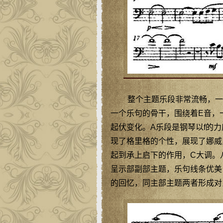
整个主题乐段非常流畅，一
一个乐句的骨干，围绕着E音，
起伏变化。A乐段是钢琴以f的
现了格里格的个性，展现了娜威
起到承上启下的作用，C大调。八
呈示部副部主题，乐句线条优美
的回忆，同主部主题两者形成对