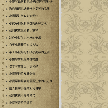
小提琴品牌和无牌子的提琴哪种好
教你如何挑选分辨小提琴的品质
小提琴好学吗如何学好
小提琴指板和弦枕的拆卸方法
如何挑选优质的小提琴
制作小提琴对木材的要求
自学小提琴的方式方法
手工小提琴与机械小提琴的区别
小提琴有几根琴弦构成
初学者买什么小提琴好
小提琴把位及其划分
小提琴持琴姿势需要注意的几方面
成人自学小提琴如何自学
如何挑选小提琴琴弓
小提琴音阶的练习