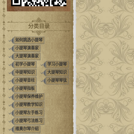
分类目录
如何挑选小提琴
小提琴演奏家
大提琴演奏家
初学小提琴
学习小提琴
中提琴知识
大提琴知识
小提琴音柱
小提琴琴弦
小提琴指板
小提琴保养维护
小提琴教学知识
小提琴左手练习
小提琴弓法练习
维奥尔琴介绍