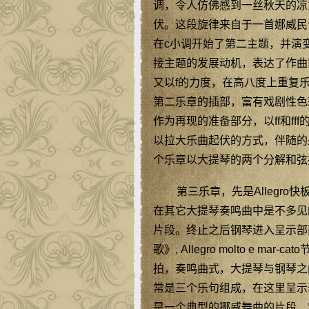
调，令人仿佛感到一丝秋天的凉
伏。这段旋律来自于一首娜威民
在c小调开始了第二主题，并演
接主题的发展动机，表达了作曲
又以f的力度，在高八度上重复
第二乐章的插部，富有戏剧性色
作为再现的准备部分，以ff和f
以拉大乐曲起伏的方式，伴随的
个乐章以大提琴的两个分解和弦
第三乐章，先是Allegr
在其它大提琴奏鸣曲中是不多见
片段。终止之后钢琴进入呈示部
歌》, Allegro molto e 
拍，奏鸣曲式，大提琴与钢琴之
常是三个乐句组成，在这里呈示
是一个典型的挪威舞曲的片段，