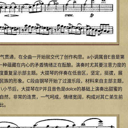
气贯通，在全曲一开始就交代了创作构思。a小调属音E音是第
一种蕴藏在内心的矛盾情绪正在酝酿。演奏时尤其要注意力度的
力度重复呈示部主题。大提琴的伴奏在低音区，坚定，挺拔，展
民族的形象。C段由钢琴开始了过渡乐段，材料来自主部主题，
小节后，大提琴在P并且音色是dolce的基础上演奏出甜蜜的
自然，非常的连贯，一气呵成，情绪宽阔，构成对其亡弟生前
比。