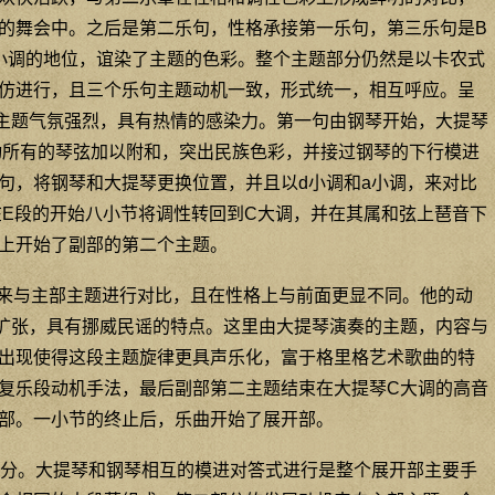
的舞会中。之后是第二乐句，性格承接第一乐句，第三乐句是B
小调的地位，谊染了主题的色彩。整个主题部分仍然是以卡农式
仿进行，且三个乐句主题动机一致，形式统一，相互呼应。呈
主题气氛强烈，具有热情的感染力。第一句由钢琴开始，大提琴
动所有的琴弦加以附和，突出民族色彩，并接过钢琴的下行模进
句，将钢琴和大提琴更换位置，并且以d小调和a小调，来对比
在E段的开始八小节将调性转回到C大调，并在其属和弦上琶音下
上开始了副部的第二个主题。
来与主部主题进行对比，且在性格上与前面更显不同。他的动
扩张，具有挪威民谣的特点。这里由大提琴演奏的主题，内容与
出现使得这段主题旋律更具声乐化，富于格里格艺术歌曲的特
复乐段动机手法，最后副部第二主题结束在大提琴C大调的高音
部。一小节的终止后，乐曲开始了展开部。
分。大提琴和钢琴相互的模进对答式进行是整个展开部主要手