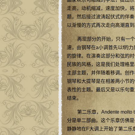
走高，动机缩减，速度加快，将
题，然后接过波涛起伏式的伴奏
以渐慢的方式再次走向高潮直到
再现部分的开始，只有一个
速，由钢琴在a小调首先以f的
的旋律。在演奏这部分和弦的时
民族的风格，这是我们处理格里
主部主题，并伴随着移调。创作
钢琴和大提琴是在相差两小节的
表性的主题。最后又是以乐句重
结束。
第二乐章，Andente mol
分是单二部曲。这个乐章仿佛是
静静地在F大调上开始了第二乐