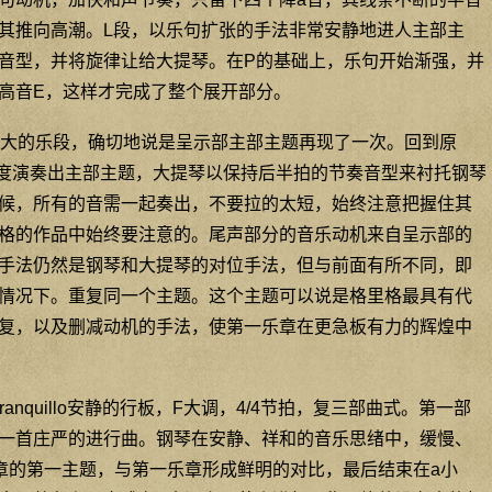
其推向高潮。L段，以乐句扩张的手法非常安静地进人主部主
音型，并将旋律让给大提琴。在P的基础上，乐句开始渐强，并
高音E，这样才完成了整个展开部分。
大的乐段，确切地说是呈示部主部主题再现了一次。回到原
力度演奏出主部主题，大提琴以保持后半拍的节奏音型来衬托钢琴
候，所有的音需一起奏出，不要拉的太短，始终注意把握住其
格的作品中始终要注意的。尾声部分的音乐动机来自呈示部的
手法仍然是钢琴和大提琴的对位手法，但与前面有所不同，即
情况下。重复同一个主题。这个主题可以说是格里格最具有代
复，以及删减动机的手法，使第一乐章在更急板有力的辉煌中
to tranquillo安静的行板，F大调，4/4节拍，复三部曲式。第一部
一首庄严的进行曲。钢琴在安静、祥和的音乐思绪中，缓慢、
章的第一主题，与第一乐章形成鲜明的对比，最后结束在a小