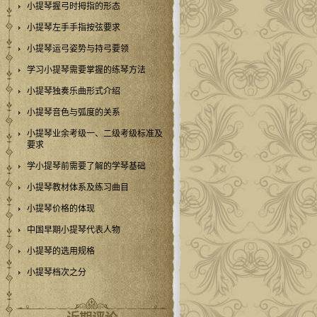
小提琴握弓时拇指的形态
小提琴左手手指按弦要求
小提琴运弓姿势与持弓要领
学习小提琴需要掌握的练琴方法
小提琴独奏乐曲形式介绍
小提琴音色与弧度的关系
小提琴业余考级一、二级考级标准及
要求
学小提琴前需要了解的学琴基础
小提琴教材体系及练习曲目
小提琴价格的体现
中国早期小提琴代表人物
小提琴的选用规格
小提琴档次之分