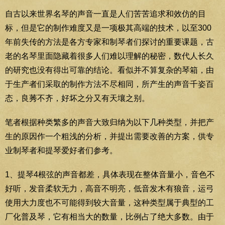
自古以来世界名琴的声音一直是人们苦苦追求和效仿的目
标，但是它的制作难度又是一项极其高端的技术，以至300
年前失传的方法是各方专家和制琴者们探讨的重要课题，古
老的名琴里面隐藏着很多人们难以理解的秘密，数代人长久
的研究也没有得出可靠的结论。看似并不算复杂的琴箱，由
于生产者们采取的制作方法不尽相同，所产生的声音千姿百
态，良莠不齐，好坏之分又有天壤之别。
笔者根据种类繁多的声音大致归纳为以下几种类型，并把产
生的原因作一个粗浅的分析，并提出需要改善的方案，供专
业制琴者和提琴爱好者们参考。
1、提琴4根弦的声音都差，具体表现在整体音量小，音色不
好听，发音柔软无力，高音不明亮，低音发木有狼音，运弓
使用大力度也不可能得到较大音量，这种类型属于典型的工
厂化普及琴，它有相当大的数量，比例占了绝大多数。由于