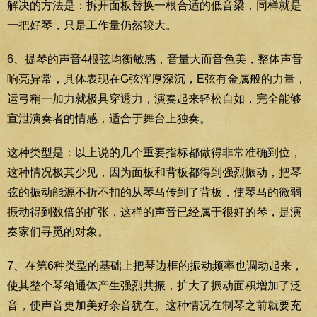
解决的方法是：拆开面板替换一根合适的低音梁，同样就是
一把好琴，只是工作量仍然较大。
6、提琴的声音4根弦均衡敏感，音量大而音色美，整体声音
响亮异常，具体表现在G弦浑厚深沉，E弦有金属般的力量，
运弓稍一加力就极具穿透力，演奏起来轻松自如，完全能够
宣泄演奏者的情感，适合于舞台上独奏。
这种类型是：以上说的几个重要指标都做得非常准确到位，
这种情况极其少见，因为面板和背板都得到强烈振动，把琴
弦的振动能源不折不扣的从琴马传到了背板，使琴马的微弱
振动得到数倍的扩张，这样的声音已经属于很好的琴，是演
奏家们寻觅的对象。
7、在第6种类型的基础上把琴边框的振动频率也调动起来，
使其整个琴箱通体产生强烈共振，扩大了振动面积增加了泛
音，使声音更加美好余音犹在。这种情况在制琴之前就要充