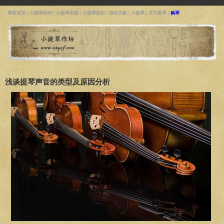
博客首页
|
小提琴制作
|
小提琴名曲
|
小提琴知识
|
综合文献
|
大提琴
|
关于提琴
|
购琴
浅谈提琴声音的类型及原因分析