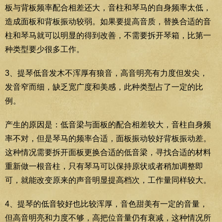
板与背板频率配合相差还大，音柱和琴马的自身频率太低，
造成面板和背板振动较弱。如果要提高音质，替换合适的音
柱和琴马就可以明显的得到改善，不需要拆开琴箱，比第一
种类型要少很多工作。
3、提琴低音发木不浑厚有狼音，高音明亮有力度但发尖，
发音窄而细，缺乏宽广度和美感，此种类型占了一定的比
例。
产生的原因是：低音梁与面板的配合相差较大，音柱自身频
率不对，但是琴马的频率合适，面板振动较好背板振动差。
这种情况需要拆开面板更换合适的低音梁，寻找合适的材料
重新做一根音柱，只有琴马可以保持原状或者稍加调整即
可，就能改变原来的声音明显提高档次，工作量同样较大。
4、提琴的低音较好也比较浑厚，音色甜美有一定的音量，
但高音明亮和力度不够，高把位音量仍有衰减，这种情况所