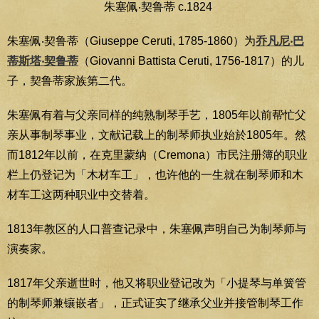
朱塞佩‧契鲁蒂 c.1824
朱塞佩‧契鲁蒂（Giuseppe Ceruti, 1785-1860）为
乔凡尼‧巴
蒂斯塔‧契鲁蒂
（Giovanni Battista Ceruti, 1756-1817）的儿
子，契鲁蒂家族第二代。
朱塞佩有着与父亲同样的纯熟制琴手艺，1805年以前帮忙父
亲从事制琴事业，文献记载上的制琴师执业始於1805年。然
而1812年以前，在克里蒙纳（Cremona）市民注册簿的职业
栏上仍登记为「木材车工」，也许他的一生就在制琴师和木
材车工这两种职业中交替着。
1813年教区的人口普查记录中，朱塞佩声明自己为制琴师与
演奏家。
1817年父亲逝世时，他又将职业登记改为「小提琴与单簧管
的制琴师兼镶嵌者」，正式证实了继承父业并接管制琴工作