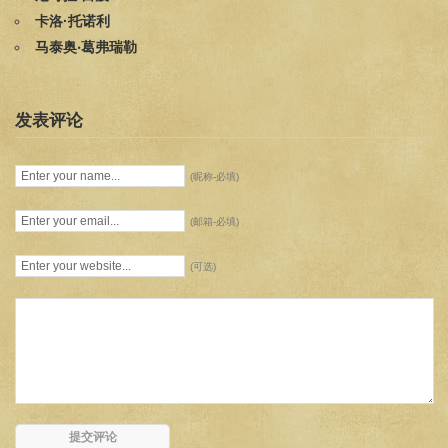
卡洛·托诺利
马泰奥‧葛弗瑞勒
发表评论
(昵称-必填)
(邮箱-必填)
(可选)