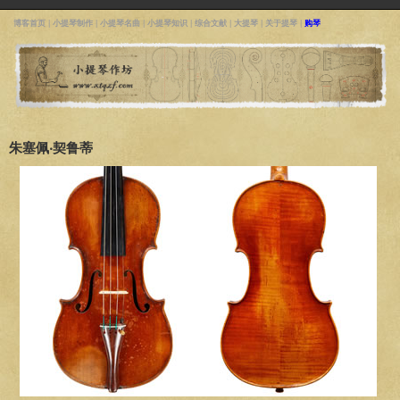
博客首页
|
小提琴制作
|
小提琴名曲
|
小提琴知识
|
综合文献
|
大提琴
|
关于提琴
|
购琴
朱塞佩‧契鲁蒂