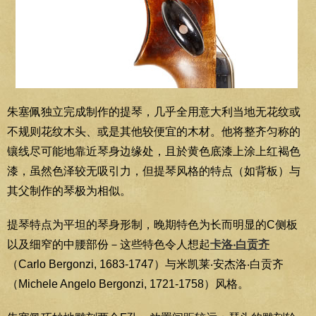
朱塞佩独立完成制作的提琴，几乎全用意大利当地无花纹或
不规则花纹木头、或是其他较便宜的木材。他将整齐匀称的
镶线尽可能地靠近琴身边缘处，且於黄色底漆上涂上红褐色
漆，虽然色泽较无吸引力，但提琴风格的特点（如背板）与
其父制作的琴极为相似。
提琴特点为平坦的琴身形制，晚期特色为长而明显的C侧板
以及细窄的中腰部份－这些特色令人想起
卡洛‧白贡齐
（Carlo Bergonzi, 1683-1747）与米凯莱‧安杰洛‧白贡齐
（Michele Angelo Bergonzi, 1721-1758）风格。