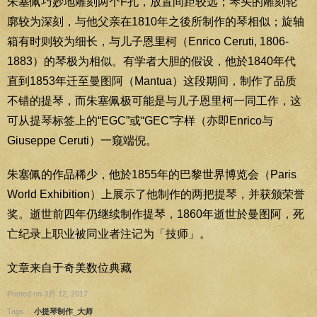
朱塞佩巧妙地雕刻两个F孔，放置间距较远；琴头的雕刻轮
廓较为深刻，与他父亲在1810年之後所制作的琴相似；旋轴
箱有时则较为细长，与儿子恩里柯（Enrico Ceruti, 1806-
1883）的琴极为相似。有学者大胆的假设，他於1840年代
直到1853年迁至曼图阿（Mantua）这段期间，制作了品质
不错的提琴，而朱塞佩极可能是与儿子恩里柯一同工作，这
可从提琴标签上的“EGC”或“GEC”字样（亦即Enrico与
Giuseppe Ceruti）一窥端倪。
朱塞佩的作品稀少，他於1855年的巴黎世界博览会（Paris
World Exhibition）上展示了他制作的两把提琴，并获颁荣誉
奖。逝世前四年仍继续制作提琴，1860年逝世於曼图阿，死
亡纪录上职业被同业者注记为「技师」。
文章来自于奇美数位典藏
Posted on 3月 12, 2017
Tags：
小提琴制作_大师