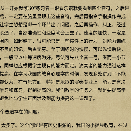
从一开始就“强迫”练习者一眼看乐谱就要看到四个音符，之后是
后，一定要在脑里显现出这些音符，完后再指令手指操作完成
让学生想想是哪一个环节出了问题，之后再操作、纠正。经过
系通了，自然准确性和速度就会上去了。速度的加快，一定是
围内，如超越了，很可能只是一些惯性上的行为，对能力训练
不良的印记，后患无穷。至于训练时的快慢，可以先慢后快，
，一般应以中等速度为好。弓法可先八个音一弓，继而一小节
，同样也应根据学生现有的能力而定。演奏者的能力通过这样
提高。在学习我国的教育心理学的时候，发现多处讲到了不能
却认为，在音乐方面，特别是乐器的演奏专业上，能力是有决
学习和练习，得到提高的。我们教学的任务之一就是要提高学
避免地与学生正面涉及到能力提高这一课题了。
个普遍存在的问题。
作太多了。这个问题是有历史根源的，我国的小提琴教育，在过