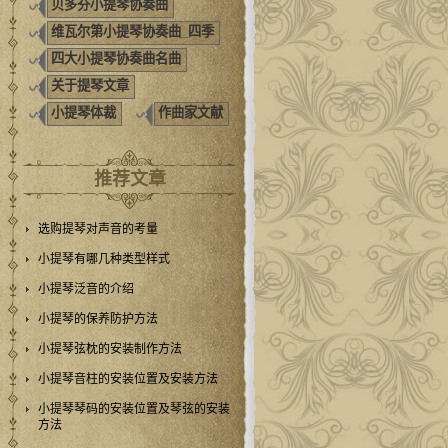
贝多芬小提琴协奏曲
维瓦尔第小提琴协奏曲_四季
四大小提琴协奏曲名曲
关于提琴文章
小提琴体裁
作曲家文献
推荐文章
选购提琴对声音的考量
小提琴有哪几种类型样式
小提琴泛音的介绍
小提琴的保养防护方法
小提琴弦枕的安装制作方法
小提琴音柱的安装位置及安装方法
小提琴琴码的安装位置及琴弦的安装
方法