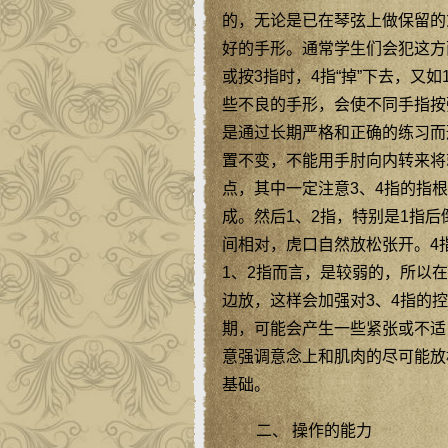
的，无论是已在琴弦上做保留的
好的手形。通常学生们会犯这方
或按3指时，4指“掉”下去，又
些不良的手形，会使不同手指按
是通过长期严格和正确的练习而
置不变，不能用手肘向内转来将
点，其中一定注意3、4指的指
成。然后1、2指，特别是1指
间相对，虎口自然放松张开。4
1、2指而言，是较弱的，所以
边放，这样会加强对3、4指的
期，可能会产生一些紧张或不适
意强调意念上和肌肉的尽可能放
基础。
二、 操作的能力