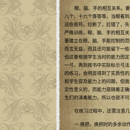
眼、脑、手的相互关系。要
八个、十六个等等等，当眼看到
这些音符。拉断了，拉错了，先
严格训练，眼、脑、手的相互关
要建立在眼、脑、手能控制的范
而言无益，而且还可能留下一些
但这要根据学生当时的能力而定
一弓，再到按书中实际标示弓法
的练习，会明显得到了实质性的
和学生提及能力上的问题，但我
定性意义的，而能力是随着正确
生们的演奏能力，所以也就不可
在练习过程中，还需注意几
一.换把，换把时的多余动