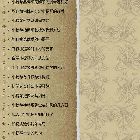
小提琴品牌和无牌子的提琴哪种好
教你如何挑选分辨小提琴的品质
小提琴好学吗如何学好
小提琴指板和弦枕的拆卸方法
如何挑选优质的小提琴
制作小提琴对木材的要求
自学小提琴的方式方法
手工小提琴与机械小提琴的区别
小提琴有几根琴弦构成
初学者买什么小提琴好
小提琴把位及其划分
小提琴持琴姿势需要注意的几方面
成人自学小提琴如何自学
如何挑选小提琴琴弓
小提琴音阶的练习