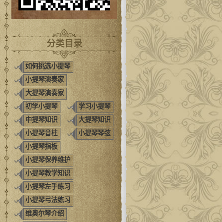
分类目录
如何挑选小提琴
小提琴演奏家
大提琴演奏家
初学小提琴
学习小提琴
中提琴知识
大提琴知识
小提琴音柱
小提琴琴弦
小提琴指板
小提琴保养维护
小提琴教学知识
小提琴左手练习
小提琴弓法练习
维奥尔琴介绍