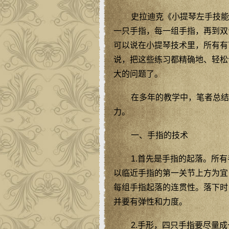
史拉迪克《小提琴左手技能
一只手指，每一组手指，再到双
可以说在小提琴技术里，所有有
说，把这些练习都精确地、轻松
大的问题了。
在多年的教学中，笔者总结
力。
一、手指的技术
1.首先是手指的起落。所
以临近手指的第一关节上方为宜
每组手指起落的连贯性。落下时
并要有弹性和力度。
2.手形，四只手指要尽量