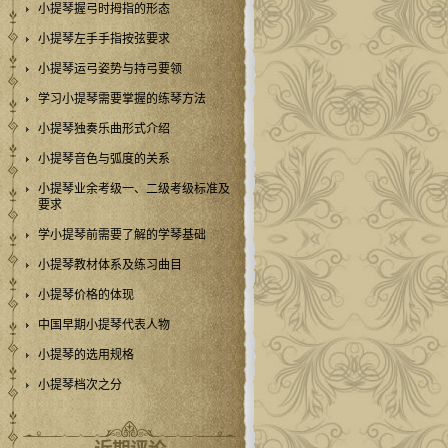
小提琴握弓时拇指的形态
小提琴左手手指按弦要求
小提琴运弓姿势与持弓要领
学习小提琴需要掌握的练琴方法
小提琴独奏乐曲形式介绍
小提琴音色与弧度的关系
小提琴业余考级一、二级考级标准及
要求
学小提琴前需要了解的学琴基础
小提琴教材体系及练习曲目
小提琴价格的体现
中国早期小提琴代表人物
小提琴的选用规格
小提琴档次之分