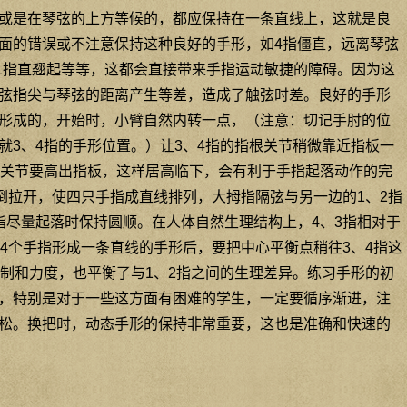
或是在琴弦的上方等候的，都应保持在一条直线上，这就是良
面的错误或不注意保持这种良好的手形，如4指僵直，远离琴弦
如1指直翘起等等，这都会直接带来手指运动敏捷的障碍。因为这
弦指尖与琴弦的距离产生等差，造成了触弦时差。良好的手形
形成的，开始时，小臂自然内转一点，（注意：切记手肘的位
就3、4指的手形位置。）让3、4指的指根关节稍微靠近指板一
根关节要高出指板，这样居高临下，会有利于手指起落动作的完
后倒拉开，使四只手指成直线排列，大拇指隔弦与另一边的1、2指
指尽量起落时保持圆顺。在人体自然生理结构上，4、3指相对于
在4个手指形成一条直线的手形后，要把中心平衡点稍往3、4指这
控制和力度，也平衡了与1、2指之间的生理差异。练习手形的初
，特别是对于一些这方面有困难的学生，一定要循序渐进，注
松。换把时，动态手形的保持非常重要，这也是准确和快速的