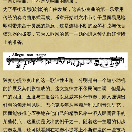
一首协奏曲、而不是交响曲的结束”。
为了平衡乐思(旋律)的自由发展，这首协奏曲的第一乐章用
传统的奏鸣曲形式写成。乐章开始时六小节引子显而易见地
即时带来富于灵感的新意，这是连续不断的竖琴和弦与低音
弦乐器的拨奏，它为民歌风的第一主题的进入预先做好情绪
上的准备。
独奏小提琴奏出的这一歌唱性主题，分明是由一个短小动机
的扩展及其倒影组成的。这支旋律并不像民间曲调，但是其
中的四度、五度与二度音程以及威本科什节奏，则又强调出
鲜明的匈牙利风味。巴托克多年从事匈牙利民间音乐研究，
因而能够得心应手地在他自己的精致风格中溶入民间音乐的
某些特点，这里便是突出的例子之一。随着这一主题的初步
变奏发展，还可以看到在独奏小提琴上不断进发的一些技巧