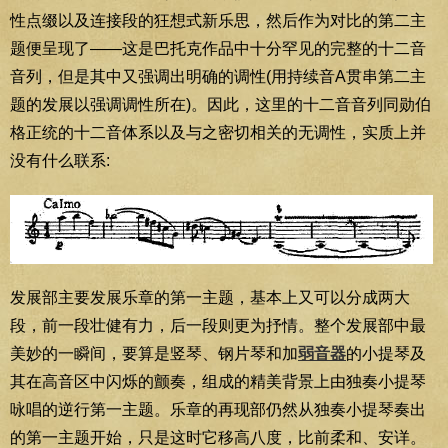
性点缀以及连接段的狂想式新乐思，然后作为对比的第二主
题便呈现了——这是巴托克作品中十分罕见的完整的十二音
音列，但是其中又强调出明确的调性(用持续音A贯串第二主
题的发展以强调调性所在)。因此，这里的十二音音列同勋伯
格正统的十二音体系以及与之密切相关的无调性，实质上并
没有什么联系:
发展部主要发展乐章的第一主题，基本上又可以分成两大
段，前一段壮健有力，后一段则更为抒情。整个发展部中最
美妙的一瞬间，要算是竖琴、钢片琴和加
弱音器
的小提琴及
其在高音区中闪烁的颤奏，组成的精美背景上由独奏小提琴
咏唱的逆行第一主题。乐章的再现部仍然从独奏小提琴奏出
的第一主题开始，只是这时它移高八度，比前柔和、安详。