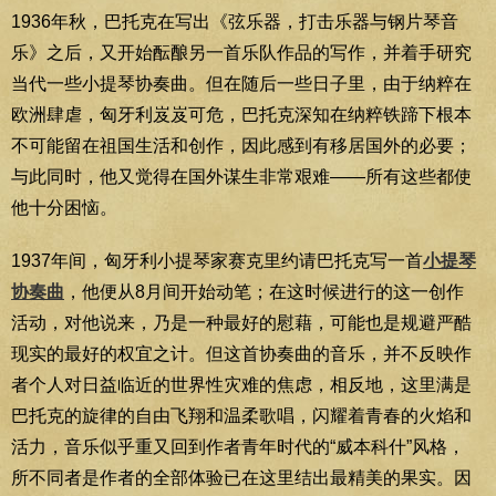
1936年秋，巴托克在写出《弦乐器，打击乐器与钢片琴音
乐》之后，又开始酝酿另一首乐队作品的写作，并着手研究
当代一些小提琴协奏曲。但在随后一些日子里，由于纳粹在
欧洲肆虐，匈牙利岌岌可危，巴托克深知在纳粹铁蹄下根本
不可能留在祖国生活和创作，因此感到有移居国外的必要；
与此同时，他又觉得在国外谋生非常艰难——所有这些都使
他十分困恼。
1937年间，匈牙利小提琴家赛克里约请巴托克写一首
小提琴
协奏曲
，他便从8月间开始动笔；在这时候进行的这一创作
活动，对他说来，乃是一种最好的慰藉，可能也是规避严酷
现实的最好的权宜之计。但这首协奏曲的音乐，并不反映作
者个人对日益临近的世界性灾难的焦虑，相反地，这里满是
巴托克的旋律的自由飞翔和温柔歌唱，闪耀着青春的火焰和
活力，音乐似乎重又回到作者青年时代的“威本科什”风格，
所不同者是作者的全部体验已在这里结出最精美的果实。因