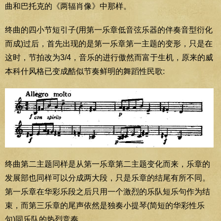
曲和巴托克的《两辐肖像》中那样。
终曲的四小节短引子(用第一乐章低音弦乐器的伴奏音型衍化
而成)过后，首先出现的是第一乐章第一主题的变形，只是在
这时，节拍改为3/4，音乐的进行傲然而富于生机，原来的威
本科什风格已变成酷似节奏鲜明的舞蹈性民歌:
终曲第二主题同样是从第一乐章第二主题变化而来，乐章的
发展部也同样可以分成两大段，只是乐章的结尾有所不同。
第一乐章在华彩乐段之后只用一个激烈的乐队短乐句作为结
束，而第三乐章的尾声依然是独奏小提琴(简短的华彩性乐
句)同乐队的热烈竞奏。