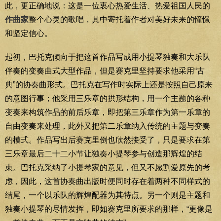
此，更正确地说：这是一位衷心热爱生活、热爱祖国人民的
作曲家
整个心灵的歌唱，其中寄托着作者对美好未来的憧憬
和坚定信心。
起初，巴托克倾向于把这首作品写成用小提琴独奏和大乐队
伴奏的变奏曲式大型作品，但是赛克里坚持要求他采用“古
典”的协奏曲形式。巴托克在写作时实际上还是按照自己原来
的意图行事；他采用三乐章的拱形结构，用一个主题的各种
变奏来构筑作品的前后乐章，即把第三乐章作为第一乐章的
自由变奏来处理，此外又把第二乐章纳入传统的主题与变奏
的模式。作品写出后赛克里倒也欣然接受了，只是要求在第
三乐章最后二十二小节让独奏小提琴参与创造那辉煌的结
束。巴托克采纳了小提琴家的意见，但又不愿割爱原先的考
虑，因此，这首协奏曲出版时便同时存在着两种不同样式的
结尾，一个以乐队的辉煌配器为其特点。另一个则是主题和
独奏小提琴的尽情发挥，即如赛克里所要求的那样，“更像是