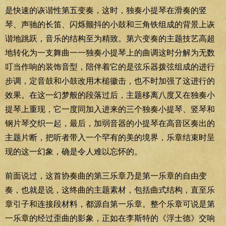
是快速的诙谐性第五变奏，这时，独奏小提琴在滑奏的竖
琴、声驰的长笛、闪烁颤抖的小鼓和三角铁组成的背景上诙
谐地跳跃，音乐的结构至为精致。第六变奏的主题技艺高超
地转化为一支舞曲一一独奏小提琴上的曲调这时分解为无数
叮当作响的装饰音型，陪伴着它的是弦乐器拨弦组成的进行
步调，定音鼓和小鼓改用木槌徽击，也不时加强了这进行的
效果。在这一幻梦般的段落过后，主题移离八度又在独奏小
提琴上重现，它一度同加入进来的三个独奏小提琴、竖琴和
钢片琴交织一起，最后，加弱音器的小提琴在高音区奏出的
主题片断，把听者带入一个罕有的美的境界，乐章结束时呈
现的这一幻象，确是令人难以忘怀的。
前面说过，这首协奏曲的第三乐章乃是第一乐章的自由变
奏，也就是说，这终曲的主题素材，包括曲式结构，直至乐
章引子和连接段材料，都源自第一乐章。整个乐章可说是第
一乐章的经过歪曲的影象，正如在李斯特的《浮士德》交响