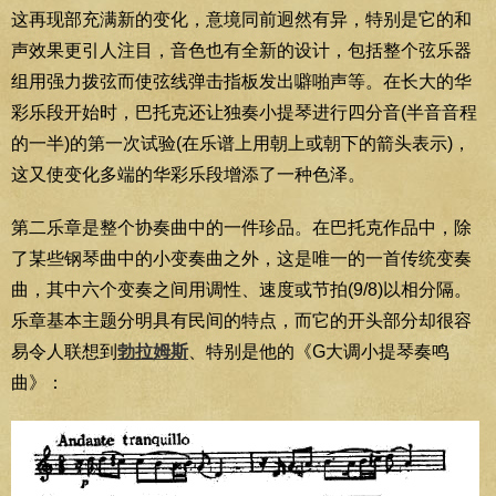
这再现部充满新的变化，意境同前迥然有异，特别是它的和
声效果更引人注目，音色也有全新的设计，包括整个弦乐器
组用强力拨弦而使弦线弹击指板发出噼啪声等。在长大的华
彩乐段开始时，巴托克还让独奏小提琴进行四分音(半音音程
的一半)的第一次试验(在乐谱上用朝上或朝下的箭头表示)，
这又使变化多端的华彩乐段增添了一种色泽。
第二乐章是整个协奏曲中的一件珍品。在巴托克作品中，除
了某些钢琴曲中的小变奏曲之外，这是唯一的一首传统变奏
曲，其中六个变奏之间用调性、速度或节拍(9/8)以相分隔。
乐章基本主题分明具有民间的特点，而它的开头部分却很容
易令人联想到
勃拉姆斯
、特别是他的《G大调小提琴奏鸣
曲》：