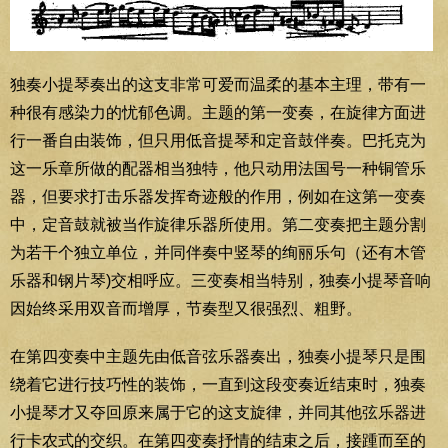
独奏小提琴奏出的这支非常可爱而温柔的基本主理，带有一
种很有感染力的忧郁色调。主题的第一变奏，在旋律方面进
行一番自由装饰，但只用低音提琴和定音鼓伴奏。巴托克为
这一乐章所做的配器相当独特，他只动用法国号一种铜管乐
器，但要求打击乐器发挥奇迹般的作用，例如在这第一变奏
中，定音鼓就被当作旋律乐器所使用。第二变奏把主题分割
为若干个独立单位，并同伴奏中竖琴的绚丽乐句（还有木管
乐器和钢片琴)交相呼应。三变奏相当特别，独奏小提琴音响
因始终采用双音而增厚，节奏型又很强烈、粗野。
在第四变奏中主题先由低音弦乐器奏出，独奏小提琴只是围
绕着它进行技巧性的装饰，一直到这段变奏近结束时，独奏
小提琴才又夺回原来属于它的这支旋律，并同其他弦乐器进
行卡农式的交织。在第四变奏抒情的结束之后，接踵而至的