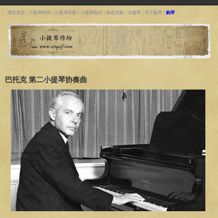
博客首页
|
小提琴制作
|
小提琴名曲
|
小提琴知识
|
综合文献
|
大提琴
|
关于提琴
|
购琴
巴托克 第二小提琴协奏曲