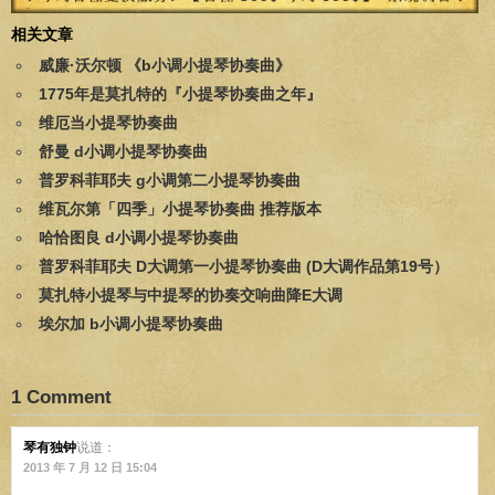
相关文章
威廉·沃尔顿 《b小调小提琴协奏曲》
1775年是莫扎特的『小提琴协奏曲之年』
维厄当小提琴协奏曲
舒曼 d小调小提琴协奏曲
普罗科菲耶夫 g小调第二小提琴协奏曲
维瓦尔第「四季」小提琴协奏曲 推荐版本
哈恰图良 d小调小提琴协奏曲
普罗科菲耶夫 D大调第一小提琴协奏曲 (D大调作品第19号）
莫扎特小提琴与中提琴的协奏交响曲降E大调
埃尔加 b小调小提琴协奏曲
1 Comment
琴有独钟
说道：
2013 年 7 月 12 日 15:04