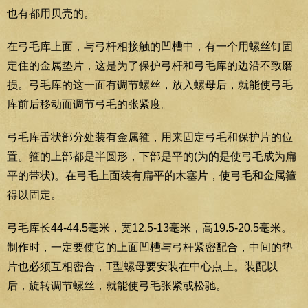
也有都用贝壳的。
在弓毛库上面，与弓杆相接触的凹槽中，有一个用螺丝钉固
定住的金属垫片，这是为了保护弓杆和弓毛库的边沿不致磨
损。弓毛库的这一面有调节螺丝，放入螺母后，就能使弓毛
库前后移动而调节弓毛的张紧度。
弓毛库舌状部分处装有金属箍，用来固定弓毛和保护片的位
置。箍的上部都是半圆形，下部是平的(为的是使弓毛成为扁
平的带状)。在弓毛上面装有扁平的木塞片，使弓毛和金属箍
得以固定。
弓毛库长44-44.5毫米，宽12.5-13毫米，高19.5-20.5毫米。
制作时，一定要使它的上面凹槽与弓杆紧密配合，中间的垫
片也必须互相密合，T型螺母要安装在中心点上。装配以
后，旋转调节螺丝，就能使弓毛张紧或松驰。