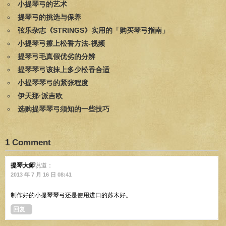
小提琴弓的艺术
提琴弓的挑选与保养
弦乐杂志《STRINGS》实用的「购买琴弓指南」
小提琴弓擦上松香方法-视频
提琴弓毛真假优劣的分辨
提琴琴弓该抹上多少松香合适
小提琴琴弓的紧张程度
伊天那·派吉欧
选购提琴琴弓须知的一些技巧
1 Comment
提琴大师
说道：
2013 年 7 月 16 日 08:41
制作好的小提琴琴弓还是使用进口的苏木好。
回复