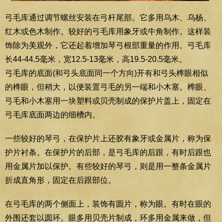
弓毛库通过调节螺丝安装在弓杆尾部。它多用乌木、乌杨、
红木或色木制作。较好的弓毛库用象牙或牛角制作。这样装
饰除为美观外，它还起着增加琴弓根部重量的作用。弓毛库
长44-44.5毫米，宽12.5-13毫米，高19.5-20.5毫米。
弓毛库的底面(和弓头底面同一个方向)开有和弓头榫眼相似
的榫眼，但稍大，以便装置弓毛的另一端和小木塞。榫眼、
弓毛和小木塞用一块塑料或贝壳制成的保护片盖上，固定在
弓毛库底面两边的细槽内。
一些较好的琴弓，在保护片上还胶有象牙或金属片，称为保
护片衬条。在保护片的后部，是弓毛库的后跟，有时后跟也
用金属片加以保护。有些较好的琴弓，则是用一整条金属片
折成直角形，固定在后跟部位。
在弓毛库的两个侧面上，装饰有圆片，称为眼。有时在眼的
外围还套以圆环。眼多用贝壳片制成，环多用金属来做，但