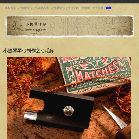
博客首页
|
小提琴制作
|
小提琴名曲
|
小提琴知识
|
综合文献
|
大提琴
|
关于提琴
|
购琴
小提琴琴弓制作之弓毛库