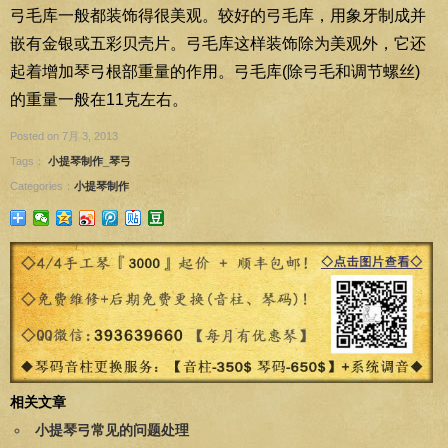
弓毛库一般都装饰得很美观。较好的弓毛库，用象牙制成并
嵌有金银或五彩贝壳片。弓毛库这样装饰除为美观外，它还
起着增加琴弓根部重量的作用。弓毛库(除弓毛和调节螺丝)
的重量一般在11克左右。
Posted on 7月 3, 2013
Tags：
小提琴制作_琴弓
Categories：
小提琴制作
相关文章
小提琴弓常见的问题处理