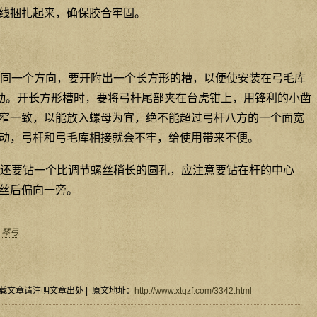
线捆扎起来，确保胶合牢固。
同一个方向，要开附出一个长方形的槽，以便使安装在弓毛库
动。开长方形槽时，要将弓杆尾部夹在台虎钳上，用锋利的小凿
窄一致，以能放入螺母为宜，绝不能超过弓杆八方的一个面宽
动，弓杆和弓毛库相接就会不牢，给使用带来不便。
还要钻一个比调节螺丝稍长的圆孔，应注意要钻在杆的中心
丝后偏向一旁。
_琴弓
载文章请注明文章出处 | 原文地址：
http://www.xtqzf.com/3342.html