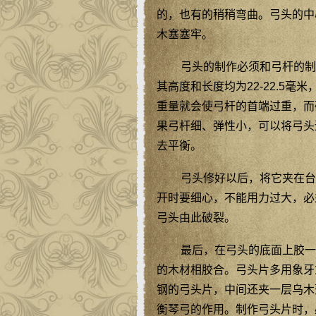
的，也有的稍稍弯曲。弓头的中
木塞塞牢。
弓头的制作必须和弓杆的制
其高度和长度均为22-22.5毫
重量就会使弓杆的首端过重，而
果弓杆细、弹性小，可以将弓头
去平衡。
弓头修好以后，将它夹在台
开时要细心，不能用力过大，必
弓头由此破裂。
最后，在弓头的底面上胶一
的木材相胶合。弓头片多用象牙
钢的弓头片，中间还夹一层乌木
衡琴弓的作用。制作弓头片时，