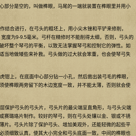
心部分是空的，叫做榫眼，马尾的一端就装置在榫眼里并用小
作结合进行，在弓头的粗坯上，用小尖木锉和平铲来修削，
米，宽度为9-9.5毫米。弓杆在精修时不能削得太细，否则，弓头的
破坏整个琴弓的平衡，以致无法掌握琴弓和控制它的弹性。如
适当地做矮些来补救。弓头做的过大就会笨重，也会使琴弓失
虎钳上，在底面中心部分钻一小孔，然后凿出装弓毛的榫眼，
须使榫眼两旁留下的木边宽度一致，并不能太薄，否则就会使
层保护弓头的弓头片，弓头片的最尖端呈直角形，与弓头尖端
或赛璐珞片制作。较好的琴弓，则在弓头处镶以金、银或不锈
薄片。弓头片除了保护弓头、增加美观外，还能轻微的起些平
必须细致认真，使其大小完全和弓头底面一致，中间的榫眼也