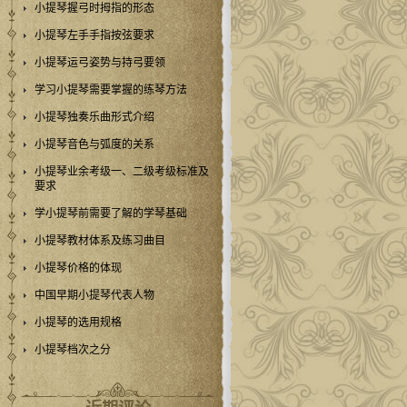
小提琴握弓时拇指的形态
小提琴左手手指按弦要求
小提琴运弓姿势与持弓要领
学习小提琴需要掌握的练琴方法
小提琴独奏乐曲形式介绍
小提琴音色与弧度的关系
小提琴业余考级一、二级考级标准及
要求
学小提琴前需要了解的学琴基础
小提琴教材体系及练习曲目
小提琴价格的体现
中国早期小提琴代表人物
小提琴的选用规格
小提琴档次之分