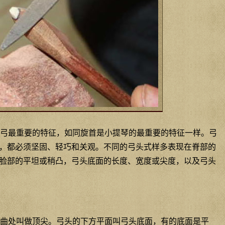
弓最重要的特征，如同旋首是小提琴的最重要的特征一样。弓
，都必须坚固、轻巧和关观。不同的弓头式样多表现在脊部的
脸部的平坦或稍凸，弓头底面的长度、宽度或尖度，以及弓头
曲处叫做顶尖。弓头的下方平面叫弓头底面，有的底面是平