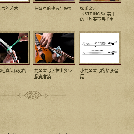
琴弓的艺术
提琴弓的挑选与保养
弦乐杂志
《STRINGS》实用
的「购买琴弓指南」
弓毛真假优劣的
提琴琴弓该抹上多少
小提琴琴弓的紧张程
松香合适
度