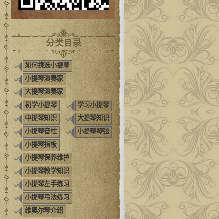
分类目录
如何挑选小提琴
小提琴演奏家
大提琴演奏家
初学小提琴
学习小提琴
中提琴知识
大提琴知识
小提琴音柱
小提琴琴弦
小提琴指板
小提琴保养维护
小提琴教学知识
小提琴左手练习
小提琴弓法练习
维奥尔琴介绍