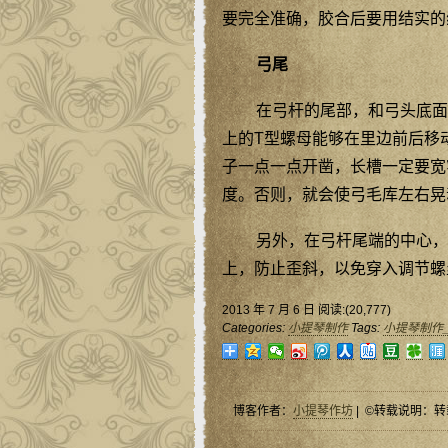
要完全准确，胶合后要用结实的
弓尾
在弓杆的尾部，和弓头底面
上的T型螺母能够在里边前后移
子一点一点开凿，长槽一定要宽
度。否则，就会使弓毛库左右晃
另外，在弓杆尾端的中心，
上，防止歪斜，以免穿入调节螺
2013 年 7 月 6 日 阅读:(20,777)
Categories:
小提琴制作
Tags:
小提琴制作
博客作者：
小提琴作坊
| ©转载说明：转