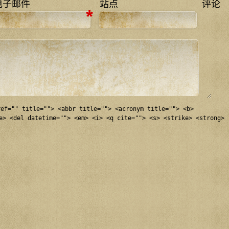
电子邮件
站点
评论
*
ref="" title=""> <abbr title=""> <acronym title=""> <b>
e> <del datetime=""> <em> <i> <q cite=""> <s> <strike> <strong>