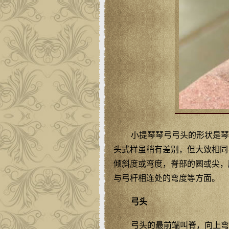
小提琴琴弓弓头的形状是琴
头式样虽稍有差别，但大致相同
倾斜度或弯度，脊部的圆或尖，
与弓杆相连处的弯度等方面。
弓头
弓头的最前端叫脊，向上弯