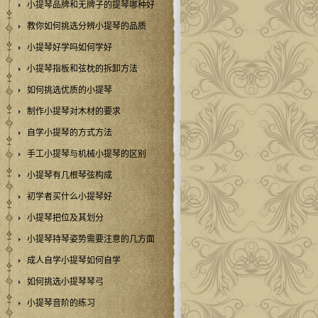
小提琴品牌和无牌子的提琴哪种好
教你如何挑选分辨小提琴的品质
小提琴好学吗如何学好
小提琴指板和弦枕的拆卸方法
如何挑选优质的小提琴
制作小提琴对木材的要求
自学小提琴的方式方法
手工小提琴与机械小提琴的区别
小提琴有几根琴弦构成
初学者买什么小提琴好
小提琴把位及其划分
小提琴持琴姿势需要注意的几方面
成人自学小提琴如何自学
如何挑选小提琴琴弓
小提琴音阶的练习