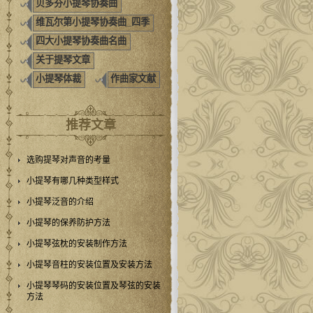
贝多芬小提琴协奏曲
维瓦尔第小提琴协奏曲_四季
四大小提琴协奏曲名曲
关于提琴文章
小提琴体裁
作曲家文献
推荐文章
选购提琴对声音的考量
小提琴有哪几种类型样式
小提琴泛音的介绍
小提琴的保养防护方法
小提琴弦枕的安装制作方法
小提琴音柱的安装位置及安装方法
小提琴琴码的安装位置及琴弦的安装
方法