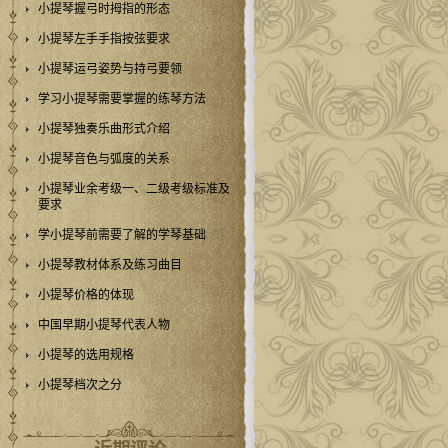
小提琴握弓时拇指的形态
小提琴左手手指按弦要求
小提琴运弓姿势与持弓要领
学习小提琴需要掌握的练琴方法
小提琴独奏乐曲形式介绍
小提琴音色与弧度的关系
小提琴业余考级一、二级考级标准及
要求
学小提琴前需要了解的学琴基础
小提琴教材体系及练习曲目
小提琴价格的体现
中国早期小提琴代表人物
小提琴的选用规格
小提琴档次之分