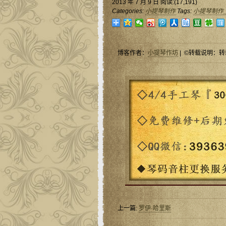
2013 年 7 月 9 日 阅读:(17,191)
Categories:
小提琴制作
Tags:
小提琴制作
博客作者：
小提琴作坊
| ©转载说明：转
上一篇:
罗伊·哈里斯