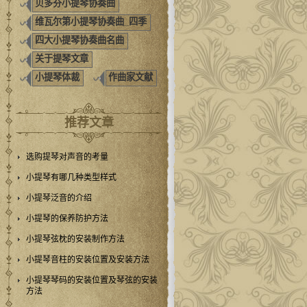
贝多芬小提琴协奏曲
维瓦尔第小提琴协奏曲_四季
四大小提琴协奏曲名曲
关于提琴文章
小提琴体裁
作曲家文献
推荐文章
选购提琴对声音的考量
小提琴有哪几种类型样式
小提琴泛音的介绍
小提琴的保养防护方法
小提琴弦枕的安装制作方法
小提琴音柱的安装位置及安装方法
小提琴琴码的安装位置及琴弦的安装
方法