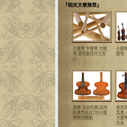
『相关文章推荐』
小提琴 中提琴 大提
小提
琴 音柱直径尺寸大
型号
小
耶稣·瓜尔内里(瓜内
安东
利德杰苏)1733小提
瓦里 
琴制作图纸
大提
大全