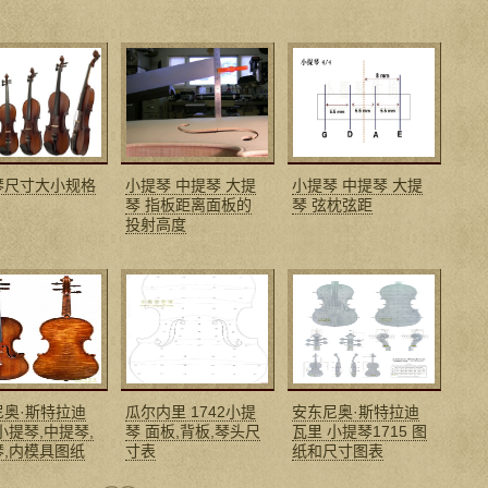
琴尺寸大小规格
小提琴 中提琴 大提
小提琴 中提琴 大提
琴 指板距离面板的
琴 弦枕弦距
投射高度
尼奥·斯特拉迪
瓜尔内里 1742小提
安东尼奥·斯特拉迪
小提琴,中提琴,
琴 面板,背板,琴头尺
瓦里 小提琴1715 图
琴,内模具图纸
寸表
纸和尺寸图表