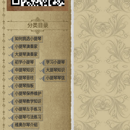
分类目录
如何挑选小提琴
小提琴演奏家
大提琴演奏家
初学小提琴
学习小提琴
中提琴知识
大提琴知识
小提琴音柱
小提琴琴弦
小提琴指板
小提琴保养维护
小提琴教学知识
小提琴左手练习
小提琴弓法练习
维奥尔琴介绍