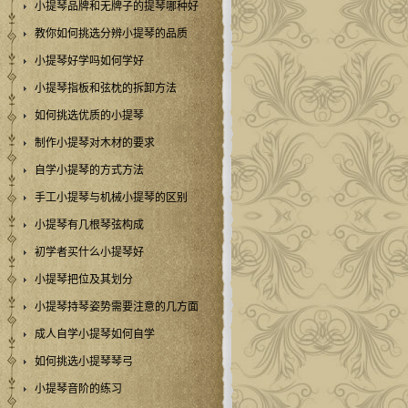
小提琴品牌和无牌子的提琴哪种好
教你如何挑选分辨小提琴的品质
小提琴好学吗如何学好
小提琴指板和弦枕的拆卸方法
如何挑选优质的小提琴
制作小提琴对木材的要求
自学小提琴的方式方法
手工小提琴与机械小提琴的区别
小提琴有几根琴弦构成
初学者买什么小提琴好
小提琴把位及其划分
小提琴持琴姿势需要注意的几方面
成人自学小提琴如何自学
如何挑选小提琴琴弓
小提琴音阶的练习