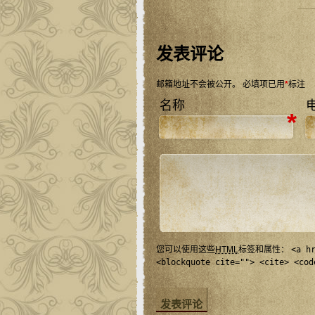
发表评论
邮箱地址不会被公开。
必填项已用
*
标注
名称
*
您可以使用这些
HTML
标签和属性：
<a h
<blockquote cite=""> <cite> <cod