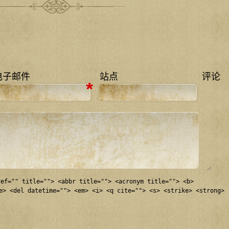
电子邮件
站点
评论
*
ref="" title=""> <abbr title=""> <acronym title=""> <b>
e> <del datetime=""> <em> <i> <q cite=""> <s> <strike> <strong>