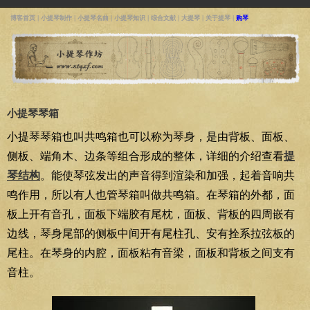
博客首页
|
小提琴制作
|
小提琴名曲
|
小提琴知识
|
综合文献
|
大提琴
|
关于提琴
|
购琴
小提琴琴箱
小提琴琴箱也叫共鸣箱也可以称为琴身，是由背板、面板、
侧板、端角木、边条等组合形成的整体，详细的介绍查看
提
琴结构
。能使琴弦发出的声音得到渲染和加强，起着音响共
鸣作用，所以有人也管琴箱叫做共鸣箱。在琴箱的外都，面
板上开有音孔，面板下端胶有尾枕，面板、背板的四周嵌有
边线，琴身尾部的侧板中间开有尾柱孔、安有拴系拉弦板的
尾柱。在琴身的内腔，面板粘有音梁，面板和背板之间支有
音柱。