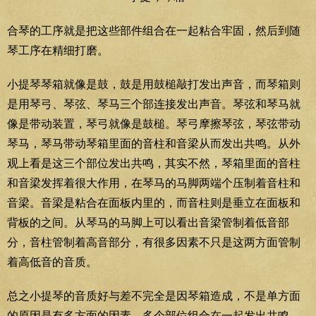
合琴的工序就是把这些部件组合在一起粘合牢固，然后到随
琴工序在精细打磨。
小提琴琴箱就像是鼓，鼓是用鼓槌敲打发出声音，而琴箱则
是用琴弓、琴弦、琴马三个部连接发出声音。琴弦和琴马就
像是带动装置，琴弓就像是鼓槌。琴弓摩擦琴弦，琴弦带动
琴马，琴马带动琴箱里面的音柱和音梁从而发出共鸣。从外
观上看是这三个部位发出共鸣，其实不然，琴箱里面的音柱
和音梁发挥着很大作用，在琴马的马脚两端个压制着音柱和
音梁。音梁是粘合在面板内里的，而音柱则是垂立在面板和
背板的之间。从琴马的马脚上可以看出音梁管制着低音部
分，音柱管制着高音部分，有很多因素不只是这两方面管制
着高低音的音质。
总之小提琴的音质好与差不完全是因琴箱造成，不是单方面
的原因是有多方面的因素。多个部位组合在一起发出共鸣，