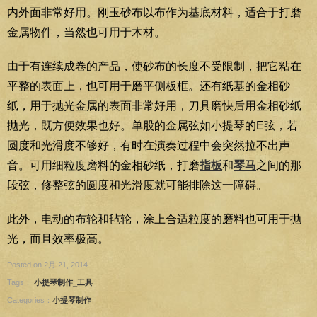
内外面非常好用。刚玉砂布以布作为基底材料，适合于打磨
金属物件，当然也可用于木材。
由于有连续成卷的产品，使砂布的长度不受限制，把它粘在
平整的表面上，也可用于磨平侧板框。还有纸基的金相砂
纸，用于抛光金属的表面非常好用，刀具磨快后用金相砂纸
抛光，既方便效果也好。单股的金属弦如小提琴的E弦，若
圆度和光滑度不够好，有时在演奏过程中会突然拉不出声
音。可用细粒度磨料的金相砂纸，打磨
指板
和
琴马
之间的那
段弦，修整弦的圆度和光滑度就可能排除这一障碍。
此外，电动的布轮和毡轮，涂上合适粒度的磨料也可用于抛
光，而且效率极高。
Posted on 2月 21, 2014
Tags：
小提琴制作_工具
Categories：
小提琴制作