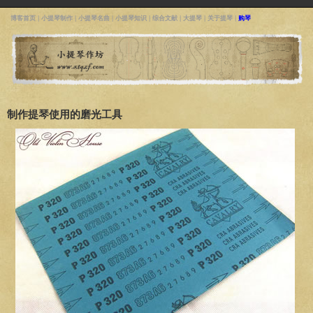
博客首页
|
小提琴制作
|
小提琴名曲
|
小提琴知识
|
综合文献
|
大提琴
|
关于提琴
|
购琴
制作提琴使用的磨光工具