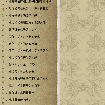
小提琴品牌和无牌子的提琴哪种好
教你如何挑选分辨小提琴的品质
小提琴好学吗如何学好
小提琴指板和弦枕的拆卸方法
如何挑选优质的小提琴
制作小提琴对木材的要求
自学小提琴的方式方法
手工小提琴与机械小提琴的区别
小提琴有几根琴弦构成
初学者买什么小提琴好
小提琴把位及其划分
小提琴持琴姿势需要注意的几方面
成人自学小提琴如何自学
如何挑选小提琴琴弓
小提琴音阶的练习