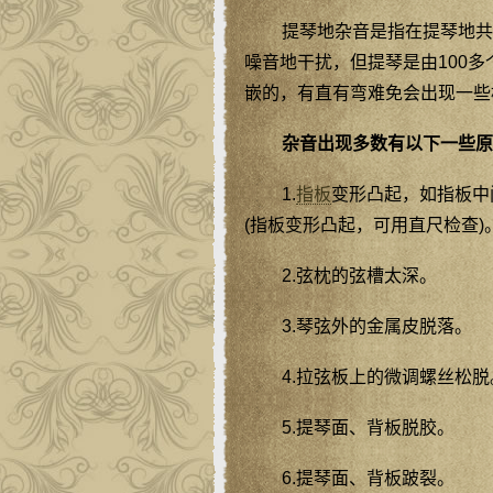
提琴地杂音是指在提琴地共
噪音地干扰，但提琴是由100
嵌的，有直有弯难免会出现一些
杂音出现多数有以下一些原
1.
指板
变形凸起，如指板中
(指板变形凸起，可用直尺检查)
2.弦枕的弦槽太深。
3.琴弦外的金属皮脱落。
4.拉弦板上的微调螺丝松脱
5.提琴面、背板脱胶。
6.提琴面、背板跛裂。