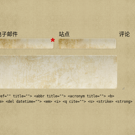
电子邮件
站点
评论
*
ref="" title=""> <abbr title=""> <acronym title=""> <b>
e> <del datetime=""> <em> <i> <q cite=""> <s> <strike> <strong>