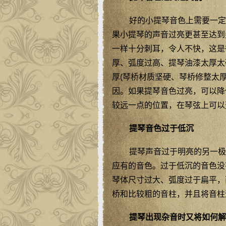
好的小提琴音色上需要一定
果小提琴的声音过亮更甚至达到
一样十分刺耳，令人不快，这是
厚、弧度过高、提琴油漆太厚太
厚(琴桥材质坚硬、琴桥修整太
因。如果提琴音色过亮，可以降
较远一点的位置，在琴弦上可以选择
提琴音色过于低沉
提琴声音过于明亮的另一极
应有的音色。过于低沉的音色没
琴体尺寸过大、弧度过于扁平，
桥和比较粗的音柱，并且将音柱
提琴出现杂音时又将如何解