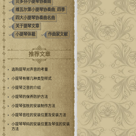
贝多芬小提琴协奏曲
维瓦尔第小提琴协奏曲_四季
四大小提琴协奏曲名曲
关于提琴文章
小提琴体裁
作曲家文献
推荐文章
选购提琴对声音的考量
小提琴有哪几种类型样式
小提琴泛音的介绍
小提琴的保养防护方法
小提琴弦枕的安装制作方法
小提琴音柱的安装位置及安装方法
小提琴琴码的安装位置及琴弦的安装
方法