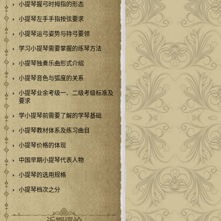
小提琴握弓时拇指的形态
小提琴左手手指按弦要求
小提琴运弓姿势与持弓要领
学习小提琴需要掌握的练琴方法
小提琴独奏乐曲形式介绍
小提琴音色与弧度的关系
小提琴业余考级一、二级考级标准及
要求
学小提琴前需要了解的学琴基础
小提琴教材体系及练习曲目
小提琴价格的体现
中国早期小提琴代表人物
小提琴的选用规格
小提琴档次之分