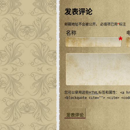
发表评论
邮箱地址不会被公开。
必填项已用
*
标注
名称
*
您可以使用这些
HTML
标签和属性：
<a h
<blockquote cite=""> <cite> <cod