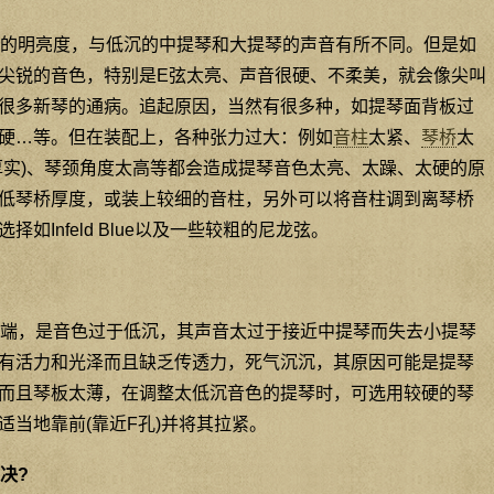
的明亮度，与低沉的中提琴和大提琴的声音有所不同。但是如
尖锐的音色，特别是E弦太亮、声音很硬、不柔美，就会像尖叫
很多新琴的通病。追起原因，当然有很多种，如提琴面背板过
硬…等。但在装配上，各种张力过大：例如
音柱
太紧、
琴桥
太
厚实)、琴颈角度太高等都会造成提琴音色太亮、太躁、太硬的原
低琴桥厚度，或装上较细的音柱，另外可以将音柱调到离琴桥
如Infeld Blue以及一些较粗的尼龙弦。
端，是音色过于低沉，其声音太过于接近中提琴而失去小提琴
有活力和光泽而且缺乏传透力，死气沉沉，其原因可能是提琴
而且琴板太薄，在调整太低沉音色的提琴时，可选用较硬的琴
适当地靠前(靠近F孔)并将其拉紧。
决?