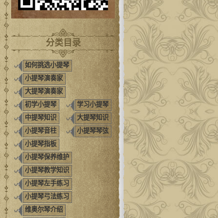
分类目录
如何挑选小提琴
小提琴演奏家
大提琴演奏家
初学小提琴
学习小提琴
中提琴知识
大提琴知识
小提琴音柱
小提琴琴弦
小提琴指板
小提琴保养维护
小提琴教学知识
小提琴左手练习
小提琴弓法练习
维奥尔琴介绍