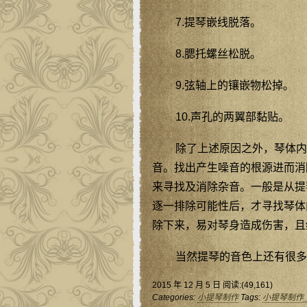
7.提琴嵌线脱落。
8.腮托螺丝松脱。
9.弦轴上的镶嵌物松掉。
10.声孔的两翼部黏贴。
除了上述原因之外，琴体内
音。找出产生噪音的根源进而消
来寻找及消除杂音。一般是从提
逐一排除可能性后，才寻找琴体
除下来，易对琴身造成伤害，且
当然提琴的音色上还有很多
2015 年 12 月 5 日 阅读:(49,161)
Categories:
小提琴制作
Tags:
小提琴制作