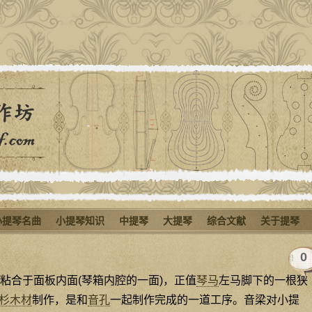
小提琴名曲
小提琴知识
中提琴
大提琴
综合文献
关于提琴
0
粘合于面板内面(琴箱内腔的一面)，正值
琴马
左马脚下的一根狭
杉木材
制作，是和
音孔
一起制作完成的一道工序。音梁对小提