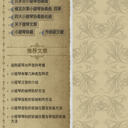
贝多芬小提琴协奏曲
维瓦尔第小提琴协奏曲_四季
四大小提琴协奏曲名曲
关于提琴文章
小提琴体裁
作曲家文献
推荐文章
选购提琴对声音的考量
小提琴有哪几种类型样式
小提琴泛音的介绍
小提琴的保养防护方法
小提琴弦枕的安装制作方法
小提琴音柱的安装位置及安装方法
小提琴琴码的安装位置及琴弦的安装
方法