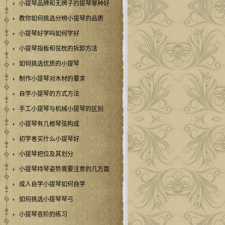
小提琴品牌和无牌子的提琴哪种好
教你如何挑选分辨小提琴的品质
小提琴好学吗如何学好
小提琴指板和弦枕的拆卸方法
如何挑选优质的小提琴
制作小提琴对木材的要求
自学小提琴的方式方法
手工小提琴与机械小提琴的区别
小提琴有几根琴弦构成
初学者买什么小提琴好
小提琴把位及其划分
小提琴持琴姿势需要注意的几方面
成人自学小提琴如何自学
如何挑选小提琴琴弓
小提琴音阶的练习