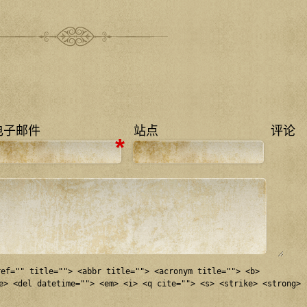
电子邮件
站点
评论
*
ref="" title=""> <abbr title=""> <acronym title=""> <b>
e> <del datetime=""> <em> <i> <q cite=""> <s> <strike> <strong>