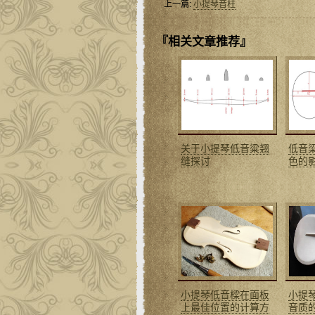
上一篇:
小提琴音柱
『相关文章推荐』
关于小提琴低音粱翘
低音
缝探讨
色的
小提琴低音樑在面板
小提
上最佳位置的计算方
音质