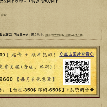
面板左面不致因G、D两弦的压力面下
_音梁
载文章请注明文章出处 | 原文地址：
http://www.xtqzf.com/306.html