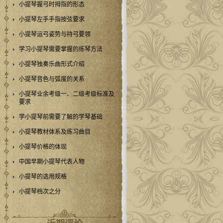
小提琴握弓时拇指的形态
小提琴左手手指按弦要求
小提琴运弓姿势与持弓要领
学习小提琴需要掌握的练琴方法
小提琴独奏乐曲形式介绍
小提琴音色与弧度的关系
小提琴业余考级一、二级考级标准及
要求
学小提琴前需要了解的学琴基础
小提琴教材体系及练习曲目
小提琴价格的体现
中国早期小提琴代表人物
小提琴的选用规格
小提琴档次之分