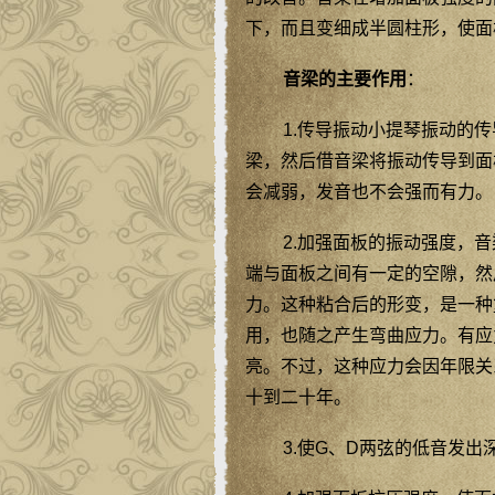
下，而且变细成半圆柱形，使面
音梁的主要作用
：
1.传导振动小提琴振动的
梁，然后借音梁将振动传导到面
会减弱，发音也不会强而有力。
2.加强面板的振动强度，
端与面板之间有一定的空隙，然
力。这种粘合后的形变，是一种
用，也随之产生弯曲应力。有应
亮。不过，这种应力会因年限关
十到二十年。
3.使G、D两弦的低音发出