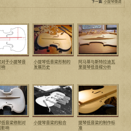
下一篇:
小提琴微调
梁对于小提琴音
小提琴低音梁形制的
阿马蒂与斯特拉迪瓦
影响
发展历史
里提琴低音樑分析
琴低音梁修削对
小提琴音梁的粘合
提琴低音梁的制作标
的影响
准