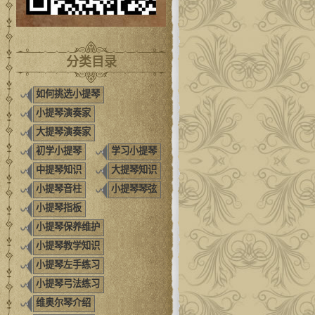
分类目录
如何挑选小提琴
小提琴演奏家
大提琴演奏家
初学小提琴
学习小提琴
中提琴知识
大提琴知识
小提琴音柱
小提琴琴弦
小提琴指板
小提琴保养维护
小提琴教学知识
小提琴左手练习
小提琴弓法练习
维奥尔琴介绍