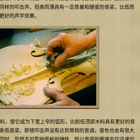
同样的叩击声，但高而薄具有一定质量和硬度的音梁，比低而
更好的声学效果。
料，使它成为下宽上窄的弧形，比削低顶部木料具有更好的音
条低音梁，即使叩击声没有达到常规的音调，音色也会有很大
同时，显然不可影响面板的弹性，所以音梁的两端不仅迅速凹