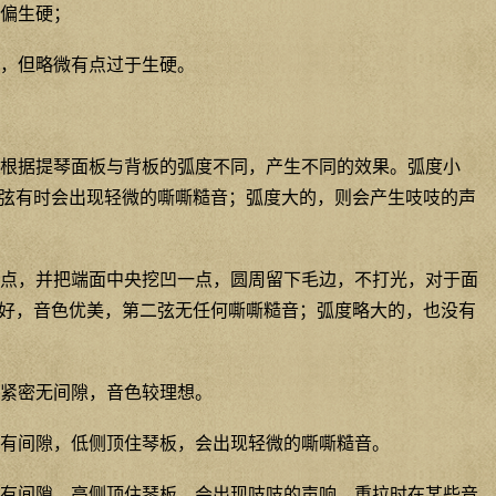
偏生硬；
，但略微有点过于生硬。
根据提琴面板与背板的弧度不同，产生不同的效果。弧度小
弦有时会出现轻微的嘶嘶糙音；弧度大的，则会产生吱吱的声
点，并把端面中央挖凹一点，圆周留下毛边，不打光，对于面
好，音色优美，第二弦无任何嘶嘶糙音；弧度略大的，也没有
紧密无间隙，音色较理想。
有间隙，低侧顶住琴板，会出现轻微的嘶嘶糙音。
有间隙，高侧顶住琴板，会出现吱吱的声响，重拉时在某些音