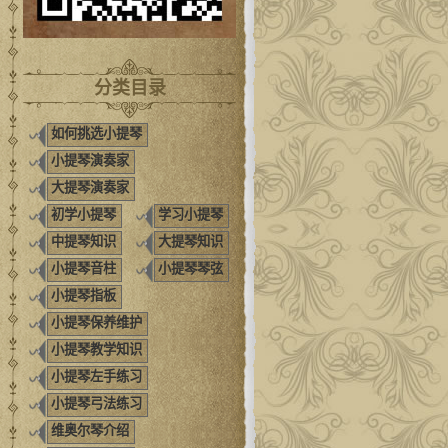
分类目录
如何挑选小提琴
小提琴演奏家
大提琴演奏家
初学小提琴
学习小提琴
中提琴知识
大提琴知识
小提琴音柱
小提琴琴弦
小提琴指板
小提琴保养维护
小提琴教学知识
小提琴左手练习
小提琴弓法练习
维奥尔琴介绍