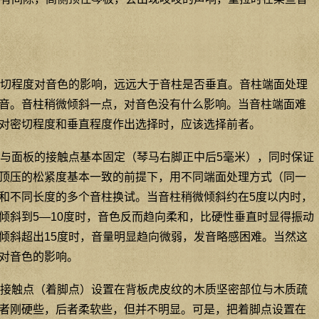
切程度对音色的影响，远远大于音柱是否垂直。音柱端面处理
音。音柱稍微倾斜一点，对音色没有什么影响。当音柱端面难
对密切程度和垂直程度作出选择时，应该选择前者。
与面板的接触点基本固定（琴马右脚正中后5毫米），同时保证
顶压的松紧度基本一致的前提下，用不同端面处理方式（同一
和不同长度的多个音柱换试。当音柱稍微倾斜约在5度以内时，
倾斜到5—10度时，音色反而趋向柔和，比硬性垂直时显得振动
倾斜超出15度时，音量明显趋向微弱，发音略感困难。当然这
对音色的影响。
接触点（着脚点）设置在背板虎皮纹的木质坚密部位与木质疏
者刚硬些，后者柔软些，但并不明显。可是，把着脚点设置在