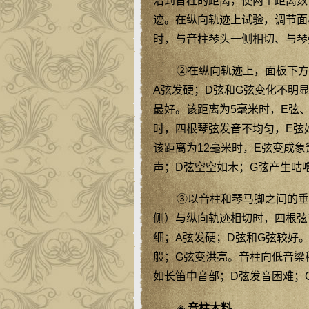
沿到音柱的距离，使两个距离数
迹。在纵向轨迹上试验，调节面
时，与音柱琴头一侧相切、与琴
②在纵向轨迹上，面板下方
A弦发硬；D弦和G弦变化不明
最好。该距离为5毫米时，E弦
时，四根琴弦发音不均匀，E弦
该距离为12毫米时，E弦变成
声；D弦空空如木；G弦产生咕
③以音柱和琴马脚之间的垂
侧）与纵向轨迹相切时，四根弦
细；A弦发硬；D弦和G弦较好
般；G弦变洪亮。音柱向低音梁
如长笛中音部；D弦发音困难；
◈
音柱木料