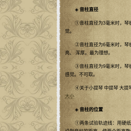
◈
音柱直径
①音柱直径为3毫米时，琴
觉。
②音柱直径为6毫米时，琴
亮、 浑厚。最为理想。
③音柱直径为9毫米时，琴
感觉。不可取。
④关于小提琴 中提琴 大提
大小
◈
音柱的位置
①两条试验轨迹线：用硬纸