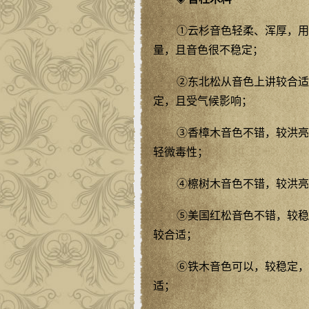
①云杉音色轻柔、浑厚，用
量，且音色很不稳定；
②东北松从音色上讲较合适
定，且受气候影响；
③香樟木音色不错，较洪亮
轻微毒性；
④檫树木音色不错，较洪亮
⑤美国红松音色不错，较稳
较合适；
⑥铁木音色可以，较稳定，
适；