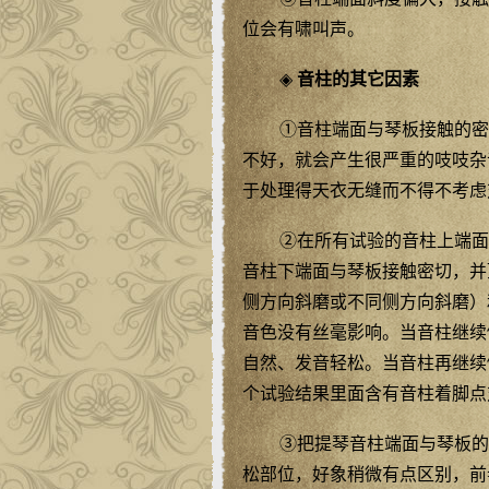
位会有啸叫声。
◈
音柱的其它因素
①音柱端面与琴板接触的密
不好，就会产生很严重的吱吱杂
于处理得天衣无缝而不得不考虑
②在所有试验的音柱上端面
音柱下端面与琴板接触密切，并
侧方向斜磨或不同侧方向斜磨）
音色没有丝毫影响。当音柱继续
自然、发音轻松。当音柱再继续
个试验结果里面含有音柱着脚点
③把提琴音柱端面与琴板的
松部位，好象稍微有点区别，前