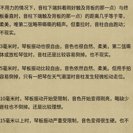
不用力的情况下，音柱下端斜着刚好触及背板的那一点）与终
板垂直时，音柱下端触及背板的那一点）的距离几乎等于零，
柔美，唯第二弦略带嘶嘶的糙声。但重拉时，音柱自由跑动；
不现实。
3毫米时，琴板振动也很自由，音色也很自然、柔美，第二弦嘶
体或放松琴弦时，音柱还是比较容易倒掉。也不现实。
5毫米时，琴板振动比较自由，音色依然自然、柔美。但用手拍
容易倒掉，只有一把琴在天气潮湿时音柱发生轻微松动走位。
10毫米时，琴板振动开始受限制，音色开始变得刚亮，略缺少
音柱也不倒掉。还是比较理想。
15毫米以上时，琴板振动严重受限制，音色变得很生硬。也不