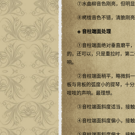
⑦水曲柳音色刚亮，但明显
⑧栲栊音色不错，清脆刚亮
◈
音柱端面处理
①音柱端面绝对垂直磨平，
的，还可以，只是重拉时，第二
响。
②音柱端面稍平，略微斜一
板与背板的弧度小的提琴，十分
吱吱的声响。最理想。
③音柱端面斜度适当，接触
④音柱端面斜度偏小，接触
⑤音柱端面斜度偏大，接触