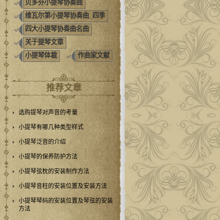
贝多芬小提琴协奏曲
维瓦尔第小提琴协奏曲_四季
四大小提琴协奏曲名曲
关于提琴文章
小提琴体裁
作曲家文献
推荐文章
选购提琴对声音的考量
小提琴有哪几种类型样式
小提琴泛音的介绍
小提琴的保养防护方法
小提琴弦枕的安装制作方法
小提琴音柱的安装位置及安装方法
小提琴琴码的安装位置及琴弦的安装
方法