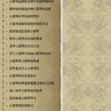
小提琴品牌和无牌子的提琴哪种好
教你如何挑选分辨小提琴的品质
小提琴好学吗如何学好
小提琴指板和弦枕的拆卸方法
如何挑选优质的小提琴
制作小提琴对木材的要求
自学小提琴的方式方法
手工小提琴与机械小提琴的区别
小提琴有几根琴弦构成
初学者买什么小提琴好
小提琴把位及其划分
小提琴持琴姿势需要注意的几方面
成人自学小提琴如何自学
如何挑选小提琴琴弓
小提琴音阶的练习