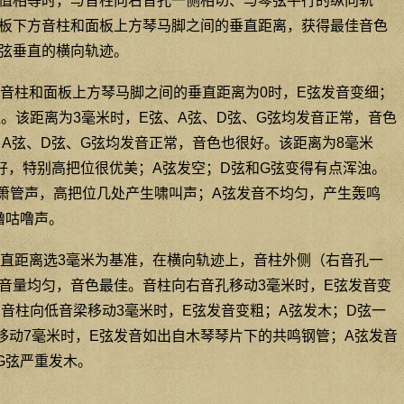
值相等时，与音柱向右音孔一侧相切、与琴弦平行的纵向轨
板下方音柱和面板上方琴马脚之间的垂直距离，获得最佳音色
弦垂直的横向轨迹。
音柱和面板上方琴马脚之间的垂直距离为0时，E弦发音变细；
显。该距离为3毫米时，E弦、A弦、D弦、G弦均发音正常，音色
、A弦、D弦、G弦均发音正常，音色也很好。该距离为8毫米
好，特别高把位很优美；A弦发空；D弦和G弦变得有点浑浊。
象箫管声，高把位几处产生啸叫声；A弦发音不均匀，产生轰鸣
噜咕噜声。
直距离选3毫米为基准，在横向轨迹上，音柱外侧（右音孔一
音量均匀，音色最佳。音柱向右音孔移动3毫米时，E弦发音变
。音柱向低音梁移动3毫米时，E弦发音变粗；A弦发木；D弦一
移动7毫米时，E弦发音如出自木琴琴片下的共鸣钢管；A弦发音
G弦严重发木。