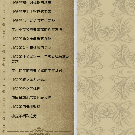
小提琴握弓时拇指的形态
小提琴左手手指按弦要求
小提琴运弓姿势与持弓要领
学习小提琴需要掌握的练琴方法
小提琴独奏乐曲形式介绍
小提琴音色与弧度的关系
小提琴业余考级一、二级考级标准及
要求
学小提琴前需要了解的学琴基础
小提琴教材体系及练习曲目
小提琴价格的体现
中国早期小提琴代表人物
小提琴的选用规格
小提琴档次之分