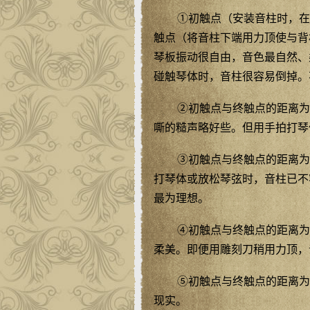
①初触点（安装音柱时，在
触点（将音柱下端用力顶使与背
琴板振动很自由，音色最自然、
碰触琴体时，音柱很容易倒掉。
②初触点与终触点的距离为
嘶的糙声略好些。但用手拍打琴
③初触点与终触点的距离为
打琴体或放松琴弦时，音柱已不
最为理想。
④初触点与终触点的距离为
柔美。即便用雕刻刀稍用力顶，
⑤初触点与终触点的距离为
现实。