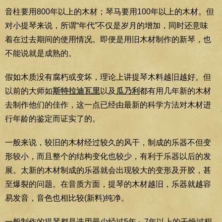
音柱要用800年以上的木材；琴马要用100年以上的木材。但
对小提琴来说，所谓“年代”不仅是岁月的增加，同时还意味
着在过去期间的使用情况。即便是用旧木材制作的新琴，也
不能说就是成熟的。
假如木质没有腐朽或变坏，理论上讲提琴木料越旧越好。但
以前的大师如
斯特拉迪瓦里
以及
瓜乃利
都有用几年新的木材
去制作他们的佳作，这一点已经由最新的科学方法对木材进
行年龄的鉴定而证实了的。
一般来说，较旧的木材经过较久的风干，制成的乐器不但变
形较小，而且整个的结构变化也较少，有利于乐器以后的发
展。太新的木材制成的乐器就会出现较大的变形及开胶，甚
至爆裂的问题。在音质方面，提琴的木材越旧，乐器就越容
易发音，音色也相比较(新料)纯净。
一般制作的提琴都是选用最少经过5年～7年以上的干燥过程