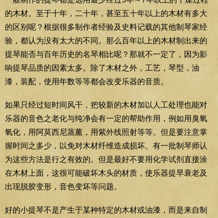
的木材。至于十年，二十年，甚至五十年以上的木材有多大
的区别呢？根据很多制作者经验及史料记载的其他制琴家经
验，都认为没有太大的不同。那么百年以上的木材制出来的
提琴能否与百年历史的名琴相比呢？那就不一定了，因为影
响提琴品质的因素太多。除了木材之外，工艺，琴型，油
漆，装配，使用年数等等都会改变乐器的音质。
如果只经过短时间风干，把较新的木材加以人工处理也能对
乐器的音色之老化与纯净会有一定的帮助作用，例如用臭氧
氧化，用阿莫西尼蒸薰，用紫外线照射等等。但是要注意掌
握时间之多少，以免对木材纤维造成损坏。有一批制琴师认
为这些方法是行之有效的。但是最好不要用化学试剂直接涂
在木材上面，这很可能破坏木头的材质，使乐器提早衰老及
出现脱胶变形，音色变坏等问题。
好的小提琴不是产生于某种特定的木材或油漆，而是来自制