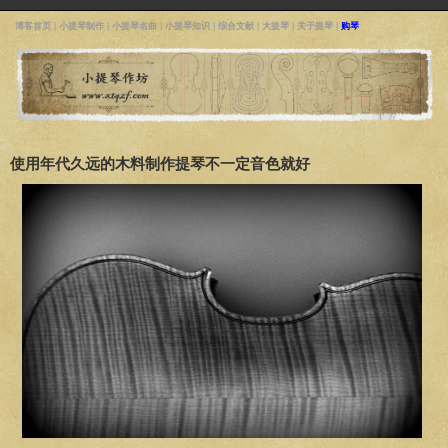
博客首页
|
小提琴制作
|
小提琴名曲
|
小提琴知识
|
综合文献
|
大提琴
|
关于提琴
|
购琴
使用年代久远的木料制作提琴不一定音色就好