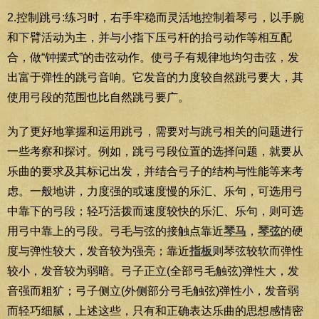
2.控制跳弓:练习时，右手牢稳而灵活地控制着琴弓，以手腕
和下臂活动为主，并与小指下压弓杆的抬弓动作等相互配
合，做“钟摆式”的击弦动作。使弓子有规律地均匀击弦，发
出富于弹性的跳弓音响。它发音的力度较自然跳弓要大，其
使用弓段的范围也比自然跳弓要广。
为了更好地掌握和运用跳弓，需要对与跳弓相关的问题进行
一些考察和探讨。例如，跳弓弓段位置的选择问题，就要从
乐曲的要求及其标记出发，并结合弓子的结构与性能等来考
虑。一般地讲，力度强的或速度慢的乐汇、乐句，可选用弓
中靠下的弓段；轻巧活拨而速度较快的乐汇、乐句，则可选
用弓中靠上的弓段。弓毛与弦的接触点靠近
琴马
，
琴弦
的硬
度与弹性较大，发音较为强亮；靠近
指板
则琴弦较软而弹性
较小，发音较为弱暗。弓子正立(全部弓毛触弦)弹性大，发
音强而粗犷；弓子侧立(外侧部分弓毛触弦)弹性小，发音弱
而轻巧细腻，上述这些，只有和正确表达乐曲的思想感情密