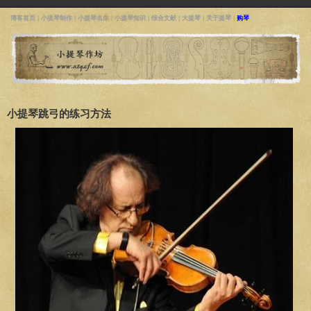
博客首页
|
小提琴制作
|
小提琴名曲
|
小提琴知识
|
综合文献
|
大提琴
|
关于提琴
|
购琴
小提琴跳弓的练习方法