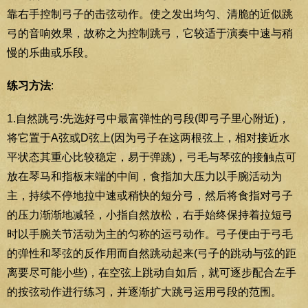
靠右手控制弓子的击弦动作。使之发出均匀、清脆的近似跳
弓的音响效果，故称之为控制跳弓，它较适于演奏中速与稍
慢的乐曲或乐段。
练习方法
:
1.自然跳弓:先选好弓中最富弹性的弓段(即弓子里心附近)，
将它置于A弦或D弦上(因为弓子在这两根弦上，相对接近水
平状态其重心比较稳定，易于弹跳)，弓毛与琴弦的接触点可
放在琴马和指板末端的中间，食指加大压力以手腕活动为
主，持续不停地拉中速或稍快的短分弓，然后将食指对弓子
的压力渐渐地减轻，小指自然放松，右手始终保持着拉短弓
时以手腕关节活动为主的匀称的运弓动作。弓子便由于弓毛
的弹性和琴弦的反作用而自然跳动起来(弓子的跳动与弦的距
离要尽可能小些)，在空弦上跳动自如后，就可逐步配合左手
的按弦动作进行练习，并逐渐扩大跳弓运用弓段的范围。