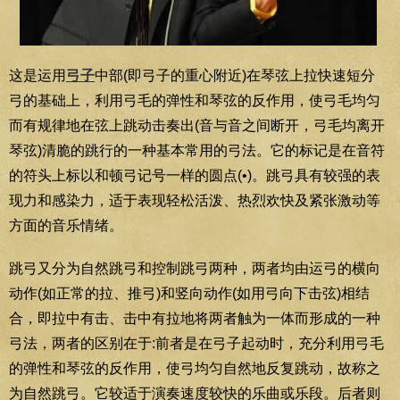
这是运用
弓子
中部(即弓子的重心附近)在琴弦上拉快速短分
弓的基础上，利用弓毛的弹性和琴弦的反作用，使弓毛均匀
而有规律地在弦上跳动击奏出(音与音之间断开，弓毛均离开
琴弦)清脆的跳行的一种基本常用的弓法。它的标记是在音符
的符头上标以和顿弓记号一样的圆点(•)。跳弓具有较强的表
现力和感染力，适于表现轻松活泼、热烈欢快及紧张激动等
方面的音乐情绪。
跳弓又分为自然跳弓和控制跳弓两种，两者均由运弓的横向
动作(如正常的拉、推弓)和竖向动作(如用弓向下击弦)相结
合，即拉中有击、击中有拉地将两者触为一体而形成的一种
弓法，两者的区别在于:前者是在弓子起动时，充分利用弓毛
的弹性和琴弦的反作用，使弓均匀自然地反复跳动，故称之
为自然跳弓。它较适于演奏速度较快的乐曲或乐段。后者则