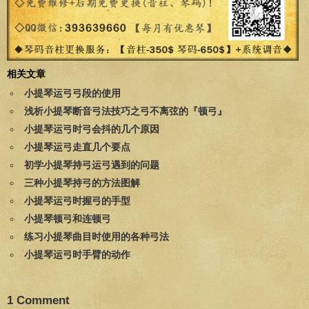
相关文章
小提琴运弓弓段的使用
浅析小提琴断音弓法技巧之弓不离弦的『顿弓』
小提琴运弓时弓会抖的几个原因
小提琴运弓走直几个要点
初学小提琴持弓运弓遇到的问题
三种小提琴持弓的方法图解
小提琴运弓时握弓的手型
小提琴顿弓和连顿弓
练习小提琴曲目时使用的各种弓法
小提琴运弓时手臂的动作
1 Comment