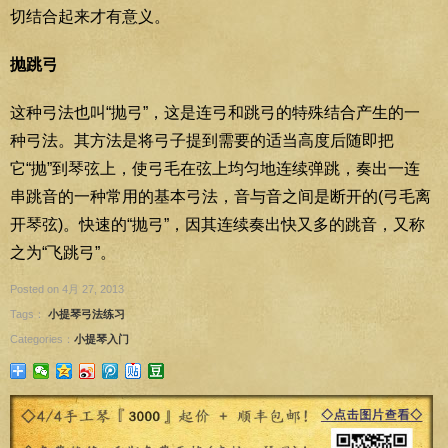
切结合起来才有意义。
抛跳弓
这种弓法也叫“抛弓”，这是连弓和跳弓的特殊结合产生的一
种弓法。其方法是将弓子提到需要的适当高度后随即把
它“抛”到琴弦上，使弓毛在弦上均匀地连续弹跳，奏出一连
串跳音的一种常用的基本弓法，音与音之间是断开的(弓毛离
开琴弦)。快速的“抛弓”，因其连续奏出快又多的跳音，又称
之为“飞跳弓”。
Posted on 4月 27, 2013
Tags：
小提琴弓法练习
Categories：
小提琴入门