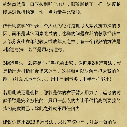
的终点然后一口气拉到那个地方，跟骑脚踏车一样，速度越
慢越难保持稳定，快一点力量会比较顺。
依长期教学的经验，个人认为绝对是抓弓太紧及施力法的原
因，而不是其它因素造成的，这样的问题在我的教学经验中
大部分发生在年纪较大或成年人之中，有一个很好的方法是
3指运弓法，甚至是用2指运弓。
3指运弓法，若还是会抓弓抓的太紧，你再用2指运弓法，就
是指用大拇指和食指来运弓。这样就可以决解弓抓太紧的问
题。 (注意此运弓法只适用中弓到弓尖，下半弓不能用)
若用此法还是会抖，那就是你的右手臂太用力了，运弓的时
候手臂是完全放松的，只用一点点的力让手臂抬高到要拉的
弦的高度而已，除此之外就不用任何力，
建议你使用2或3指运弓法，只拉空弦中弓，注意手臂的放