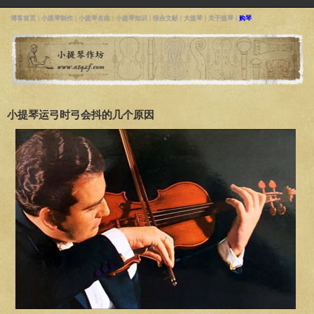
博客首页
|
小提琴制作
|
小提琴名曲
|
小提琴知识
|
综合文献
|
大提琴
|
关于提琴
|
购琴
小提琴运弓时弓会抖的几个原因