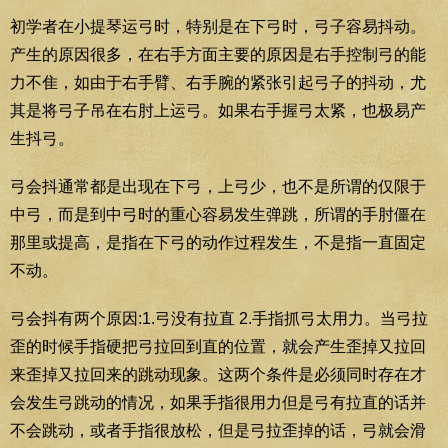
初学者在小提琴运弓时，特别是在下弓时，弓子容易抖动。
产生的原因很多，在右手方面主要的原因是右手控制弓的能
力不隹，如由于右手臂、右手腕的紧张引起弓子的抖动，尤
其是将弓子吊在右肘上运弓。如果右手握弓太紧，也极易产
生抖弓。
弓会抖通常都是出现在下弓，上弓少，也不是所谓的仅限于
中弓，而是到中弓时的重心容易发生弹跳，所谓的手肘僵在
那里或提高，是指在下弓的动作过程发生，不是指一直固定
不动。
弓会抖有两个原因:1.弓没有拉直 2.手指抓弓太用力。当弓拉
歪的时候手指硬把弓拉回到直的位置，就会产生歪掉又拉回
来歪掉又拉回来的跳动现象。这两个条件是必须同时存在才
会发生弓跳动的情况，如果手指很用力但是弓有拉直的话并
不会跳动，或者手指很放松，但是弓拉歪掉的话，弓就会滑