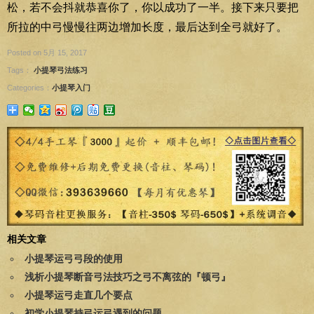
松，若不会抖就恭喜你了，你以成功了一半。接下来只要把
所拉的中弓慢慢往两边增加长度，最后达到全弓就好了。
Posted on 5月 15, 2017
Tags：
小提琴弓法练习
Categories：
小提琴入门
相关文章
小提琴运弓弓段的使用
浅析小提琴断音弓法技巧之弓不离弦的『顿弓』
小提琴运弓走直几个要点
初学小提琴持弓运弓遇到的问题