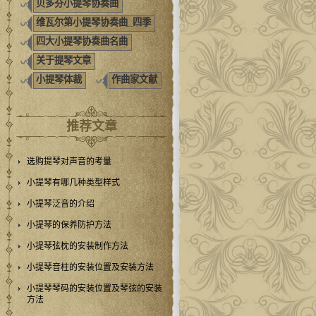
贝多芬小提琴协奏曲
维瓦尔第小提琴协奏曲_四季
四大小提琴协奏曲名曲
关于提琴文章
小提琴体裁
作曲家文献
推荐文章
选购提琴对声音的考量
小提琴有哪几种类型样式
小提琴泛音的介绍
小提琴的保养防护方法
小提琴弦枕的安装制作方法
小提琴音柱的安装位置及安装方法
小提琴琴码的安装位置及琴弦的安装
方法