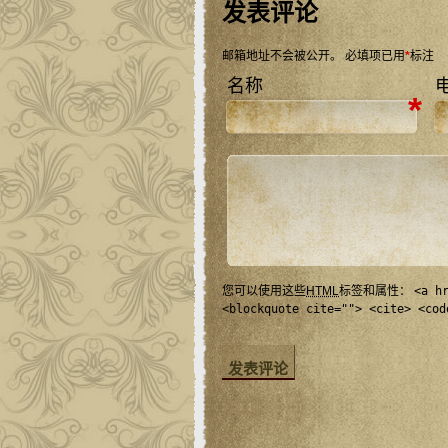
发表评论
邮箱地址不会被公开。
必填项已用
*
标注
名称
*
您可以使用这些
HTML
标签和属性：
<a h
<blockquote cite=""> <cite> <cod