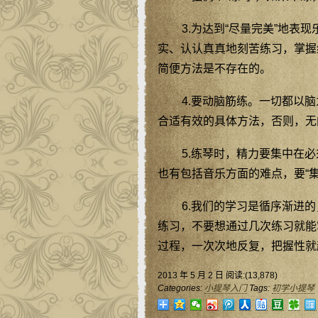
3.为达到“尽量完美”地
实、认认真真地刻苦练习，掌握
简便方法是不存在的。
4.要动脑筋练。一切都以
合适有效的具体方法，否则，无
5.练琴时，精力要集中在
也有包括音乐方面的难点，要“
6.我们的学习是循序渐进
练习，不要想通过几次练习就能
过程，一次次地反复，把握性就
2013 年 5 月 2 日 阅读:(13,878)
Categories:
小提琴入门
Tags:
初学小提琴