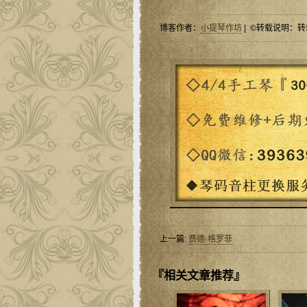
博客作者：
小提琴作坊
| ©转载说明：转
上一篇:
费德·格罗菲
『相关文章推荐』