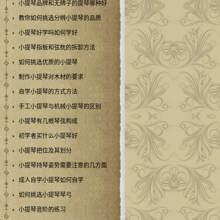
小提琴品牌和无牌子的提琴哪种好
教你如何挑选分辨小提琴的品质
小提琴好学吗如何学好
小提琴指板和弦枕的拆卸方法
如何挑选优质的小提琴
制作小提琴对木材的要求
自学小提琴的方式方法
手工小提琴与机械小提琴的区别
小提琴有几根琴弦构成
初学者买什么小提琴好
小提琴把位及其划分
小提琴持琴姿势需要注意的几方面
成人自学小提琴如何自学
如何挑选小提琴琴弓
小提琴音阶的练习