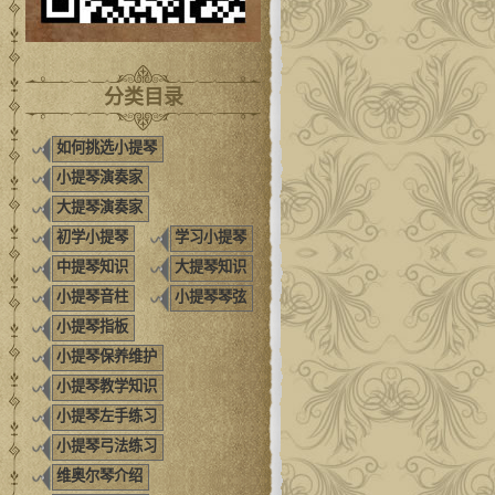
分类目录
如何挑选小提琴
小提琴演奏家
大提琴演奏家
初学小提琴
学习小提琴
中提琴知识
大提琴知识
小提琴音柱
小提琴琴弦
小提琴指板
小提琴保养维护
小提琴教学知识
小提琴左手练习
小提琴弓法练习
维奥尔琴介绍