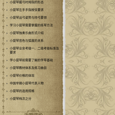
小提琴握弓时拇指的形态
小提琴左手手指按弦要求
小提琴运弓姿势与持弓要领
学习小提琴需要掌握的练琴方法
小提琴独奏乐曲形式介绍
小提琴音色与弧度的关系
小提琴业余考级一、二级考级标准及
要求
学小提琴前需要了解的学琴基础
小提琴教材体系及练习曲目
小提琴价格的体现
中国早期小提琴代表人物
小提琴的选用规格
小提琴档次之分