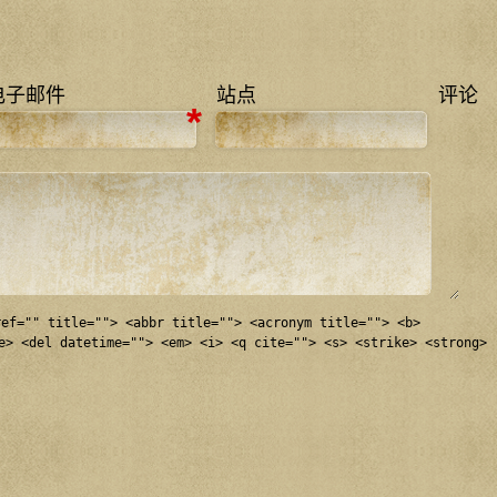
电子邮件
站点
评论
*
ref="" title=""> <abbr title=""> <acronym title=""> <b>
e> <del datetime=""> <em> <i> <q cite=""> <s> <strike> <strong>