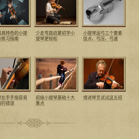
最具特色的小提
少走弯路启蒙初学小
小提琴运弓三个要素
阶练习指南
提琴更轻松
弦点、弓压、弓速
琴左手手指容易
初级小提琴基础十大
增进琴艺试试这五招
略的错误
重点