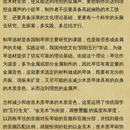
造木材音质，使其能达到理想的金属声。要想制作出达到理
想金属声的小提琴，制作者不仅要具备高超娴熟的木工技
艺，还要具备深厚的文化理论基础，更要有一个科学的头脑
去研究、去探索，多实践、多总结才行。
制琴选材是各国制琴师主要研究的课题，也是能否形成金属
声的关键。实践证明，我国传统文化“阴阳五行”学说，为做
琴选材提供了切实可靠的理论基础。依据这个理论：琴弦作
为源音，多为金属或部分金属制作的，因此琴弦有着定量的
金属音色，这就要求选定的材料做成的琴体，既要有充分的
共振、谐振来扩音，又尽可能的去减少木质琴体具有的自身
的木质音色。从而达到理想的金属声。
怎样减少和改造木质琴体的木质音色，这里运用了传统国学
的“五行生克”、“金克木”为依据，调整
琴箱
的弧度和厚度，
以四根琴弦的音频对应琴箱的音频和音频分部，并找到最佳
的音频匹配比例，就能恰倒好处的以金克木，使木质琴箱协