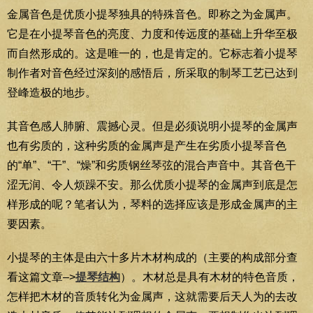
金属音色是优质小提琴独具的特殊音色。即称之为金属声。
它是在小提琴音色的亮度、力度和传远度的基础上升华至极
而自然形成的。这是唯一的，也是肯定的。它标志着小提琴
制作者对音色经过深刻的感悟后，所采取的制琴工艺已达到
登峰造极的地步。
其音色感人肺腑、震撼心灵。但是必须说明小提琴的金属声
也有劣质的，这种劣质的金属声是产生在劣质小提琴音色
的“单”、“干”、“燥”和劣质钢丝琴弦的混合声音中。其音色干
涩无润、令人烦躁不安。那么优质小提琴的金属声到底是怎
样形成的呢？笔者认为，琴料的选择应该是形成金属声的主
要因素。
小提琴的主体是由六十多片木材构成的（主要的构成部分查
看这篇文章–>
提琴结构
）。木材总是具有木材的特色音质，
怎样把木材的音质转化为金属声，这就需要后天人为的去改