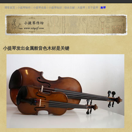
博客首页
|
小提琴制作
|
小提琴名曲
|
小提琴知识
|
综合文献
|
大提琴
|
关于提琴
|
购琴
小提琴发出金属般音色木材是关键