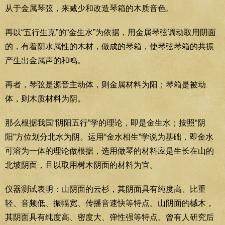
从于金属琴弦，来减少和改造琴箱的木质音色。
再以“五行生克”的“金生水”为依据，用金属琴弦调动取用阴面
的，有着阴水属性的木材，做成的琴箱，使琴弦琴箱的共振
产生出金属声的和鸣。
再者，琴弦是源音主动体，则金属材料为阳；琴箱是被动
体，则木质材料为阴。
那么根据我国“阴阳五行”学的理论，即是金生水；按照“阴
阳”方位划分北水为阴。运用“金水相生”学说为基础，即金水
可溶为一体的理论做根据，选用做琴的材料应是生长在山的
北坡阴面，且以取用树木阴面的材料为宜。
仪器测试表明：山阴面的云杉，其阴面具有纯度高、比重
轻、音频低、振幅宽、传播音速快等特点。山阴面的槭木，
其阴面具有纯度高、密度大、弹性强等特点。曾有人研究后