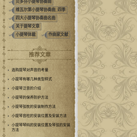
贝多芬小提琴协奏曲
维瓦尔第小提琴协奏曲_四季
四大小提琴协奏曲名曲
关于提琴文章
小提琴体裁
作曲家文献
推荐文章
选购提琴对声音的考量
小提琴有哪几种类型样式
小提琴泛音的介绍
小提琴的保养防护方法
小提琴弦枕的安装制作方法
小提琴音柱的安装位置及安装方法
小提琴琴码的安装位置及琴弦的安装
方法