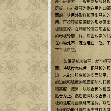
差不是很大。一般用两块胶合板
层板。以小提琴为例选用约10毫
面的一块用外形样板画出琴边的
间。再按琴板周围槽的形状画出
板镂空掉。在琴板轮廓四周各粘
的琴板轮廓一样，周圈放宽的1
在中腰处不一定要连在一起，不
下
背板肩钮
。
如果是初次做琴，就可把琴
面。待弧度完成后，把琴板的弧
边，未能与胶合板的表面贴平，
的边缘和弧度的弧面都能与托板
和高度，把另一块胶合板的相应
贴合为止。然后把两块胶合板对
板的弧度与面板略有差异，以后
托板的功能并非只限于制作弧度