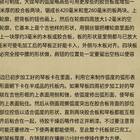
就可制成，大提琴的弧度略高些可用更厚些的胶合板或增加一
米厚的胶合板两块，锯成长420毫米和宽260毫米的板两块。上
轮廓，把背板的钮也画上，然后在轮廓四周放大1-2毫米的空
轮廓，它基本上是个吉他样的形状，用钢丝锯把槽轮廓里面的
上一块厚约3毫米的木板或胶合板，板的形状是里侧都与已放大
毫米可使毛加工后的琴板正好能卡入，外侧与木板对齐。四块板
必完全按中腰的形状做，肩钮的位置处一定要留出空档以便容
边已初步加工好的琴板卡在里面，利用它来制作弧度的弧形表
形面朝下卡在半成品的托板内。如果琴板四周初步加工好的琴
就在吉他形框的上表面用刨和锉，依弧度修出弧形面，使琴板
的上表面贴住。然后从侧面观察弧度突出在胶合板背面的部位
部位挖低以适合弧度的形状，直到两块胶合板和琴板都能互相
齐后粘合在一起，待胶干燥后略作修正并刷漆。不过要注意背
可能还要修改一下使两者都能使用，至此整个托板就已完工。
和琴板厚度，在随琴和在镶嵌
边线
时也使操作更为方便。