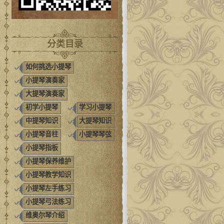
分类目录
如何挑选小提琴
小提琴演奏家
大提琴演奏家
初学小提琴
学习小提琴
中提琴知识
大提琴知识
小提琴音柱
小提琴琴弦
小提琴指板
小提琴保养维护
小提琴教学知识
小提琴左手练习
小提琴弓法练习
维奥尔琴介绍