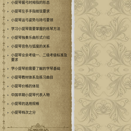
小提琴握弓时拇指的形态
小提琴左手手指按弦要求
小提琴运弓姿势与持弓要领
学习小提琴需要掌握的练琴方法
小提琴独奏乐曲形式介绍
小提琴音色与弧度的关系
小提琴业余考级一、二级考级标准及
要求
学小提琴前需要了解的学琴基础
小提琴教材体系及练习曲目
小提琴价格的体现
中国早期小提琴代表人物
小提琴的选用规格
小提琴档次之分