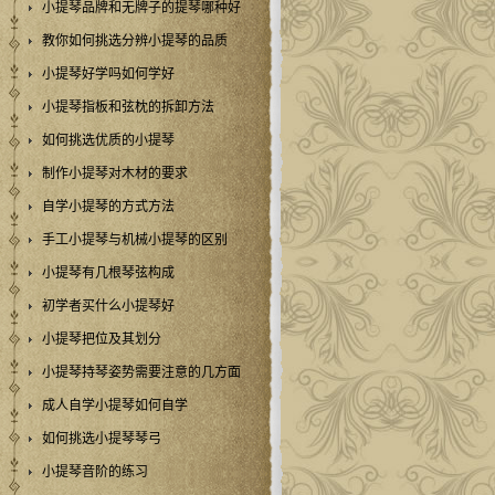
小提琴品牌和无牌子的提琴哪种好
教你如何挑选分辨小提琴的品质
小提琴好学吗如何学好
小提琴指板和弦枕的拆卸方法
如何挑选优质的小提琴
制作小提琴对木材的要求
自学小提琴的方式方法
手工小提琴与机械小提琴的区别
小提琴有几根琴弦构成
初学者买什么小提琴好
小提琴把位及其划分
小提琴持琴姿势需要注意的几方面
成人自学小提琴如何自学
如何挑选小提琴琴弓
小提琴音阶的练习