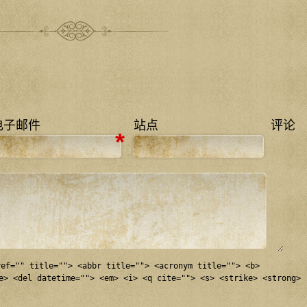
电子邮件
站点
评论
*
ref="" title=""> <abbr title=""> <acronym title=""> <b>
e> <del datetime=""> <em> <i> <q cite=""> <s> <strike> <strong>