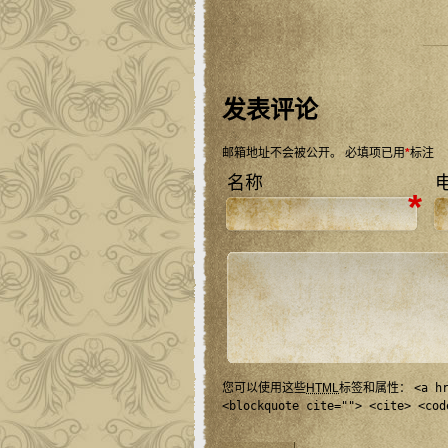
发表评论
邮箱地址不会被公开。
必填项已用
*
标注
名称
*
您可以使用这些
HTML
标签和属性：
<a h
<blockquote cite=""> <cite> <cod