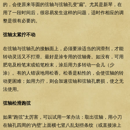
的，会使原来等圆的弦轴与弦轴孔变“扁”。尤其是新琴，在
用了一段时间后，很容易发生这样的问题，适时作相应的调
整是很有必要的。
弦轴太紧拧不动
在弦轴与弦轴孔的接触面上，必须要涂适当的润滑剂，才能
转动灵活又不打滑。最好是涂专用的弦轴膏。如没有，可用
肥皂及粉笔末或铅笔粉末，涂后用力多转动一会儿（少
涂）。有的人错误地用松香。松香是粘性的，会使弦轴的转
动更困难；如用力拧，则会加速弦铀和弦轴孔磨损，使之无
法使用。
弦轴松滑跑弦
如果“跑弦”太厉害，可以试用一笨办法：取出弦轴，用小刀
在轴孔四周的‘内壁’上面横七竖八乱划些条纹（或直接涂上