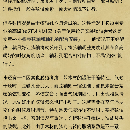
轻轻用砂纸砂掉，反复若干次，直到转动自然，配合贴切；
这种操作一般在弦轴偏紧、偏大的情况下进行。
但多数情况是由于弦轴孔不圆造成的。这种情况下必须用专
业的高级“绞刀”才能对应（关于使用铰刀安装弦轴参考这篇
文章–>
小提琴弦轴和轴孔的配合安装
），一般情况下不好解
决，就只好让弦轴将就弦轴孔；将弦轴调整角度让其在音高
调好的时候角度顺当，轴和孔配合相对贴切，不易“跑弦”就
行了。
◈还有一个因素也必须考虑，即木材的湿胀干缩特性。气候
干燥时，弦轴孔会变大，而弦轴则干缩变细，使原来配合紧
密的弦轴变松，琴弦定音；而当气候潮湿时，则出现相反情
况，原先好用的弦轴怎么也拧不动了。这就需要在空气湿度
变化的时候及时调节。特别是天气潮湿转不动时，要把弦轴
投出来一些。否则情况严重时，会把弦轴孔撑破，造成琴头
的破裂。此外，由于木材的弦向与径向胀缩系数是不一致