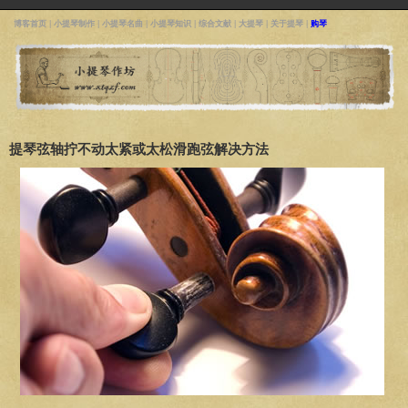
博客首页
|
小提琴制作
|
小提琴名曲
|
小提琴知识
|
综合文献
|
大提琴
|
关于提琴
|
购琴
提琴弦轴拧不动太紧或太松滑跑弦解决方法