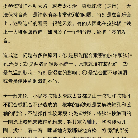
提琴弦轴拧不动太紧，或者太松滑一碰就跑弦（走音），无
法保持音高，是许多演奏者常碰到的问题。特别是在音乐会
上，遇到这样的窘境，很煞风景。有的人因此在拉弦板上装
上一大堆金属微调，如同装了一个弱音器，影响了琴的发
音。
造成这一问题有多种原因：① 是原先配合紧密的技轴和弦轴
孔磨损；② 是两者的锥度不统一，原来就没有装配好；③
是气温的影响，特别是湿度的影响；④ 是结合面不够润滑，
或者是使用的润滑剂不当。
◈一般来说，小提琴弦轴太滑或太紧都是由于弦轴和弦轴孔
不配合或配合不好造成的。根本的解决就是要解决轴孔和弦
轴的配合，不过操作比较麻烦：撤掉琴弦，将弦轴接触面的
一圈涂上粉笔末或铅笔粉末，将其塞入
轴孔
，均匀转动几
圈，拔出，看一看，哪些地方紧哪些地方松，将“紧”的部分