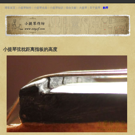
博客首页
|
小提琴制作
|
小提琴名曲
|
小提琴知识
|
综合文献
|
大提琴
|
关于提琴
|
购琴
小提琴弦枕距离指板的高度