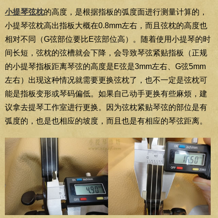
小提琴弦枕
的高度，是根据指板的弧度面进行测量计算的，
小提琴弦枕高出指板大概在0.8mm左右，而且弦枕的高度也
相对不同（G弦部位要比E弦部位高）。随着使用小提琴的时
间长短，弦枕的弦槽就会下降，会导致琴弦紧贴指板（正规
的小提琴指板距离琴弦的高度是E弦是3mm左右、G弦5mm
左右）出现这种情况就需要更换弦枕了，也不一定是弦枕可
能是指板变形或琴码偏低。如果自己动手更换有些麻烦，建
议拿去提琴工作室进行更换。因为弦枕紧贴琴弦的部位是有
弧度的，也是也相应的坡度，而且也是有相应的琴弦距离。