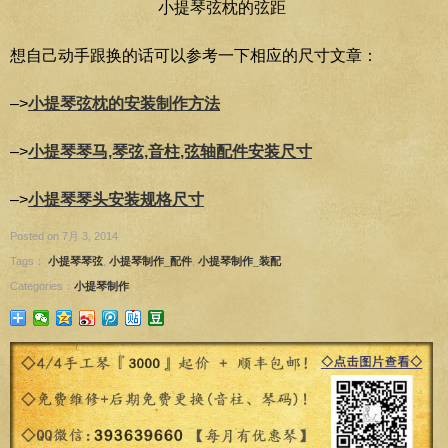
小提琴弦枕的弦距
想自己动手跟换的话可以参考一下相应的尺寸文章：
–>
小提琴弦枕的安装制作方法
–>
小提琴琴马,琴弦,音柱,弦轴配件安装尺寸
–>
小提琴琴头安装规格尺寸
Posted on 7月 3, 2014
Tags：
小提琴琴弦
,
小提琴制作_配件
,
小提琴制作_装配
Categories：
小提琴制作