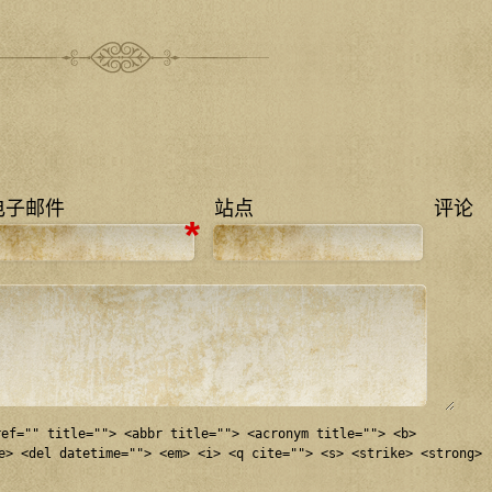
电子邮件
站点
评论
*
ref="" title=""> <abbr title=""> <acronym title=""> <b>
e> <del datetime=""> <em> <i> <q cite=""> <s> <strike> <strong>