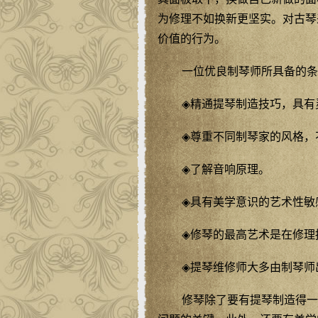
为修理不如换新更坚实。对古琴
价值的行为。
一位优良制琴师所具备的条
◈精通提琴制造技巧，具有
◈尊重不同制琴家的风格，
◈了解音响原理。
◈具有美学意识的艺术性敏
◈修琴的最高艺术是在修理
◈提琴维修师大多由制琴师
修琴除了要有提琴制造得一