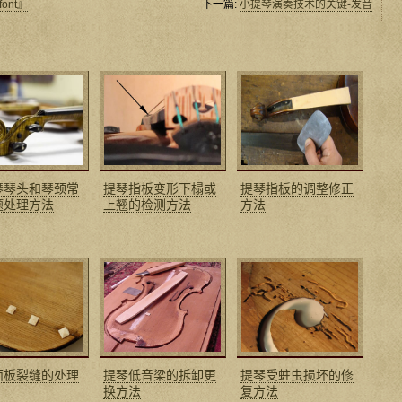
ont』
下一篇:
小提琴演奏技术的关键-发音
琴琴头和琴颈常
提琴指板变形下榻或
提琴指板的调整修正
题处理方法
上翘的检测方法
方法
面板裂缝的处理
提琴低音梁的拆卸更
提琴受蛀虫损坏的修
换方法
复方法