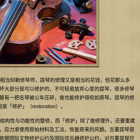
相当仰赖修琴师，提琴的修理又是相当的花钱，但花那么多
坏大部分是可以修护的，不可轻易放弃心爱的提琴，很多修琴
曾有一把名琴被公车压碎，竟也能修护得宛如原琴。提琴的修
「修护」（restoration）。
结构性与功能性的整修，而「修护」除了做修理外，还要重建
，应力求使用原始材料及工法，恢复原来的风貌。古董提琴是
依据国际文物修护公约及国际弦乐器修护公约，对古董提琴应