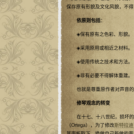
保存原有形貌及文化风貌，不得
依原则包括
：
◈保有原有之色彩、形貌。
◈采用原用或相近之材料。
◈使用传统之技术和方法。
◈非有必要不得解体重建。
也就是尊重原作者对声音的
修琴观念的转变
在十七、十八世纪，损坏的
（Ortega），为了修改
斯特拉迪
其面板取下，换做自己新做的面