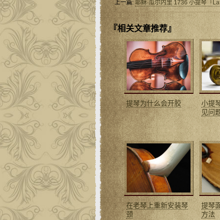
上一篇:
耶稣·瓜尔内里 1736 小提琴『Laf
『相关文章推荐』
提琴为什么会开胶
小提
见问
在老琴上重新安装琴
提琴
颈
方法