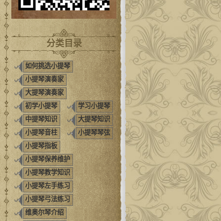
分类目录
如何挑选小提琴
小提琴演奏家
大提琴演奏家
初学小提琴
学习小提琴
中提琴知识
大提琴知识
小提琴音柱
小提琴琴弦
小提琴指板
小提琴保养维护
小提琴教学知识
小提琴左手练习
小提琴弓法练习
维奥尔琴介绍