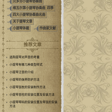
贝多芬小提琴协奏曲
维瓦尔第小提琴协奏曲_四季
四大小提琴协奏曲名曲
关于提琴文章
小提琴体裁
作曲家文献
推荐文章
选购提琴对声音的考量
小提琴有哪几种类型样式
小提琴泛音的介绍
小提琴的保养防护方法
小提琴弦枕的安装制作方法
小提琴音柱的安装位置及安装方法
小提琴琴码的安装位置及琴弦的安装
方法