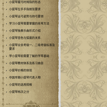
小提琴握弓时拇指的形态
小提琴左手手指按弦要求
小提琴运弓姿势与持弓要领
学习小提琴需要掌握的练琴方法
小提琴独奏乐曲形式介绍
小提琴音色与弧度的关系
小提琴业余考级一、二级考级标准及
要求
学小提琴前需要了解的学琴基础
小提琴教材体系及练习曲目
小提琴价格的体现
中国早期小提琴代表人物
小提琴的选用规格
小提琴档次之分