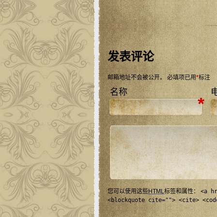
发表评论
邮箱地址不会被公开。
必填项已用
*
标注
名称
*
您可以使用这些
HTML
标签和属性：
<a h
<blockquote cite=""> <cite> <cod