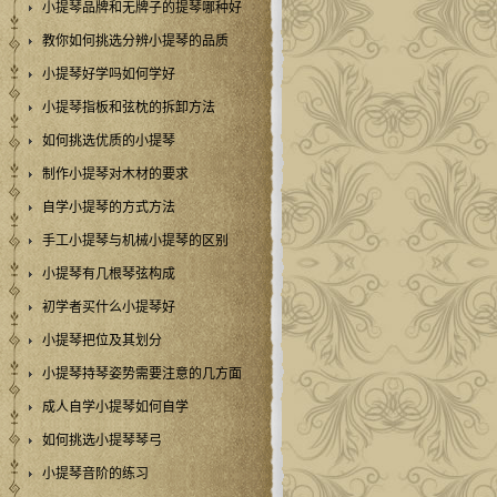
小提琴品牌和无牌子的提琴哪种好
教你如何挑选分辨小提琴的品质
小提琴好学吗如何学好
小提琴指板和弦枕的拆卸方法
如何挑选优质的小提琴
制作小提琴对木材的要求
自学小提琴的方式方法
手工小提琴与机械小提琴的区别
小提琴有几根琴弦构成
初学者买什么小提琴好
小提琴把位及其划分
小提琴持琴姿势需要注意的几方面
成人自学小提琴如何自学
如何挑选小提琴琴弓
小提琴音阶的练习