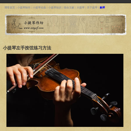
博客首页
|
小提琴制作
|
小提琴名曲
|
小提琴知识
|
综合文献
|
大提琴
|
关于提琴
|
购琴
小提琴左手按弦练习方法