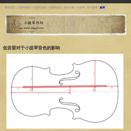
博客首页
|
小提琴制作
|
小提琴名曲
|
小提琴知识
|
综合文献
|
大提琴
|
关于提琴
|
购琴
低音梁对于小提琴音色的影响