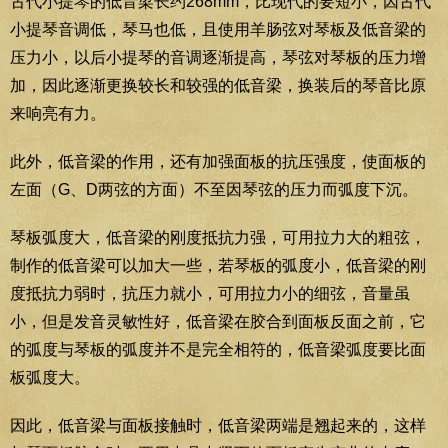
古代小提琴的低音梁长约268mm，比现代的要短小，因古代
小提琴音调低，琴马也低，且使用羊肠弦对琴板及低音梁的
压力小，以后小提琴的音调逐渐提高，琴弦对琴板的压力增
加，因此逐渐更换较长和较强的低音梁，换装后的琴音比原
来响亮有力。
此外，低音梁的作用，还有加强面板的抗压强度，使面板的
左面（G、D两弦的方面）不至因琴弦的压力而弧度下沉。
琴板弧度大，低音梁的刚度抵抗力强，可用拉力大的粗弦，
制作的低音梁可以加大一些，若琴板的弧度小，低音梁的刚
度抵抗力弱时，抗压力就小，可用拉力小的细弦，音量虽
小，但是发音灵敏性好，低音梁在胶合到面板反面之前，它
的弧度与琴板的弧度并不是完全相符的，低音梁弧度要比面
板弧度大。
因此，低音梁与面板接触时，低音梁两端是翘起来的，这样