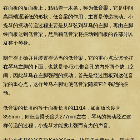
在面板的反面板上，粘贴着一木条，称为
低音梁
，它是中间
高两端逐渐低的形状，低音梁的作用，主要是传递振动。小
提琴的振动传递过程主要是从琴弦到琴马的左脚，再由左脚
经面板达到低音梁，然后藉低音梁将振动到面板的各部分以
及整个琴身。
制作得正确并且装置得适当的低音梁，它的重心点应该恰好
在琴马左脚的下面，也就是恰巧对准f音孔的内外两个缺口之
间，因此琴马在左脚强烈的振动，首先是经过面板到达低音
梁的重心点，这样琴马左脚迫使低音梁随着它作强烈的振
动。
低音梁的长度约等于面板长度的11/14，如面板长度为
355mm，则低音梁长度为277mm左右，琴马的振动经过这
样传递的过程，小提琴才能发出强而有力的声音。