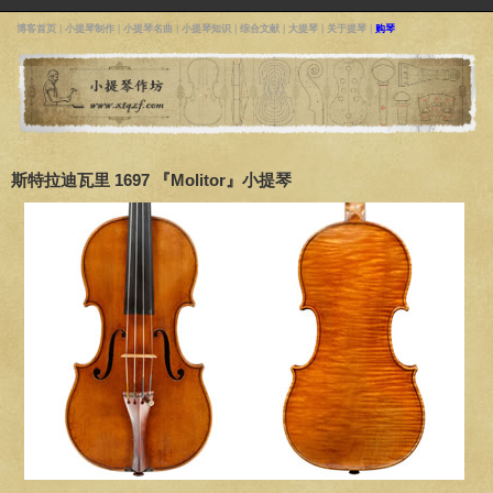
博客首页
|
小提琴制作
|
小提琴名曲
|
小提琴知识
|
综合文献
|
大提琴
|
关于提琴
|
购琴
斯特拉迪瓦里 1697 『Molitor』小提琴