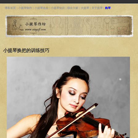
博客首页
|
小提琴制作
|
小提琴名曲
|
小提琴知识
|
综合文献
|
大提琴
|
关于提琴
|
购琴
小提琴换把的训练技巧