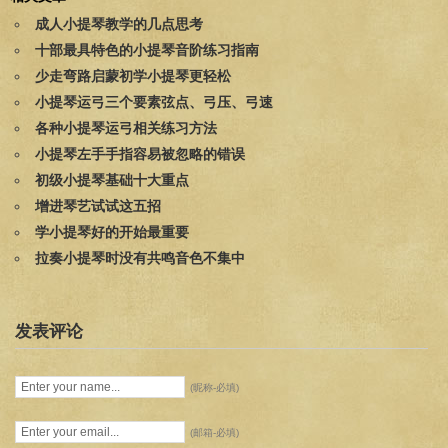
成人小提琴教学的几点思考
十部最具特色的小提琴音阶练习指南
少走弯路启蒙初学小提琴更轻松
小提琴运弓三个要素弦点、弓压、弓速
各种小提琴运弓相关练习方法
小提琴左手手指容易被忽略的错误
初级小提琴基础十大重点
增进琴艺试试这五招
学小提琴好的开始最重要
拉奏小提琴时没有共鸣音色不集中
发表评论
(昵称-必填)
(邮箱-必填)