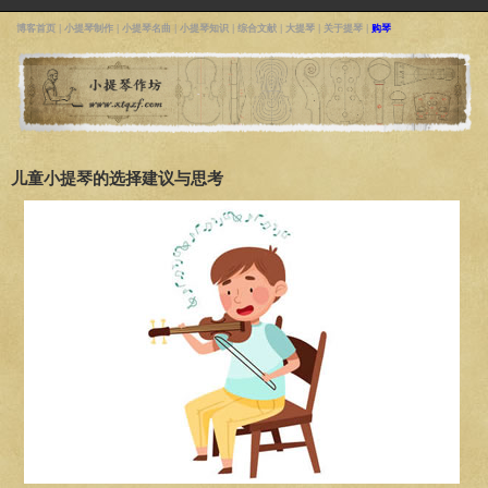
博客首页
|
小提琴制作
|
小提琴名曲
|
小提琴知识
|
综合文献
|
大提琴
|
关于提琴
|
购琴
儿童小提琴的选择建议与思考