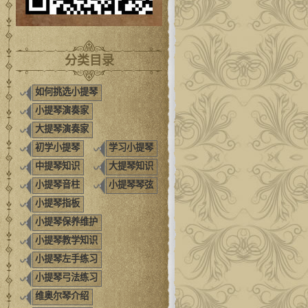
分类目录
如何挑选小提琴
小提琴演奏家
大提琴演奏家
初学小提琴
学习小提琴
中提琴知识
大提琴知识
小提琴音柱
小提琴琴弦
小提琴指板
小提琴保养维护
小提琴教学知识
小提琴左手练习
小提琴弓法练习
维奥尔琴介绍