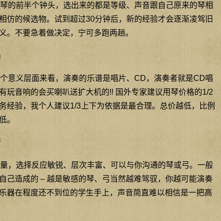
琴的前半个钟头，选出来的都是等级、声音跟自己原来的琴相
相仿的候选物。试到超过30分钟后，新的经验才会逐渐凌驾旧
义。不要急着做决定，宁可多跑两趟。
品
个意义层面来看，演奏的乐谱是唱片、CD，演奏者就是CD唱
玩音响的会买喇叭送扩大机的!! 国外专家建议用琴价格的1/2
务经验，我个人建议1/3上下为依据是最合理。总价越低，比例
低。
断
量，选择反应敏锐、层次丰富、可以与你沟通的琴或弓。一般
自己造成的 – 越是敏感的琴、弓当然越难驾驭，你越可能演奏
乐器在程度还不到位的学生手上，声音简直难以相信是一把高