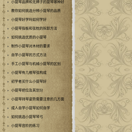
小提琴品牌和无牌子的提琴哪种好
教你如何挑选分辨小提琴的品质
小提琴好学吗如何学好
小提琴指板和弦枕的拆卸方法
如何挑选优质的小提琴
制作小提琴对木材的要求
自学小提琴的方式方法
手工小提琴与机械小提琴的区别
小提琴有几根琴弦构成
初学者买什么小提琴好
小提琴把位及其划分
小提琴持琴姿势需要注意的几方面
成人自学小提琴如何自学
如何挑选小提琴琴弓
小提琴音阶的练习