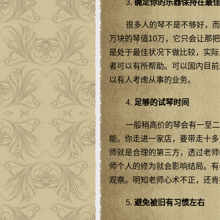
3.
确定你的乐器保持在最
很多人的琴不是不够好，而
万块的琴值10万，它只会让那
是处于最佳状况下做比较，实际
者可以有所帮助。可以国内目前
以有人考虑从事的业务。
4.
足够的试琴时间
一般稍高价的琴会有一至二
能。你走进一家店，要带走十多
师就是合理的第三方，透过老师
师个人的修为就会影响结局。有
观察。明知老师心术不正，还肯
5.
避免被旧有习惯左右