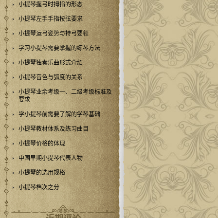
小提琴握弓时拇指的形态
小提琴左手手指按弦要求
小提琴运弓姿势与持弓要领
学习小提琴需要掌握的练琴方法
小提琴独奏乐曲形式介绍
小提琴音色与弧度的关系
小提琴业余考级一、二级考级标准及
要求
学小提琴前需要了解的学琴基础
小提琴教材体系及练习曲目
小提琴价格的体现
中国早期小提琴代表人物
小提琴的选用规格
小提琴档次之分