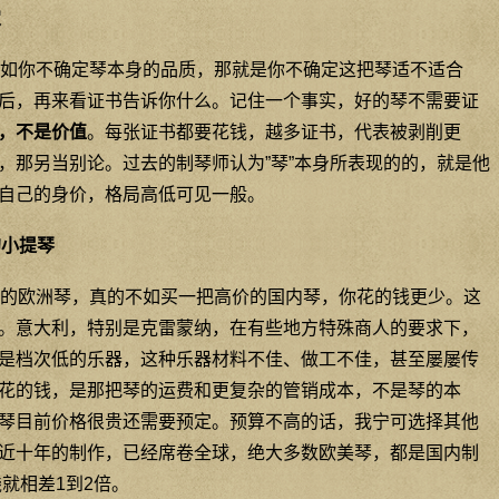
定
如你不确定琴本身的品质，那就是你不确定这把琴适不适合
后，再来看证书告诉你什么。记住一个事实，好的琴不需要证
，不是价值
。每张证书都要花钱，越多证书，代表被剥削更
，那另当别论。过去的制琴师认为”琴”本身所表现的的，就是他
自己的身价，格局高低可见一般。
的小提琴
的欧洲琴，真的不如买一把高价的国内琴，你花的钱更少。这
。意大利，特别是克雷蒙纳，在有些地方特殊商人的要求下，
是档次低的乐器，这种乐器材料不佳、做工不佳，甚至屡屡传
花的钱，是那把琴的运费和更复杂的管销成本，不是琴的本
琴目前价格很贵还需要预定。预算不高的话，我宁可选择其他
近十年的制作，已经席卷全球，绝大多数欧美琴，都是国内制
就相差1到2倍。