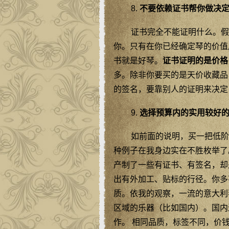
8.
不要依赖证书帮你做决
证书完全不能证明什么。假
你。只有在你已经确定琴的价值
书就是好琴。
证书证明的是价格
多。除非你要买的是天价收藏品
的签名，要靠别人的证明来决定
9.
选择预算内的实用较好
如前面的说明，买一把低阶
种例子在我身边实在不胜枚举了
产制了一些有证书、有签名，却
出有外加工、贴标的行径。你多
质。依我的观察，一流的意大利
区域的乐器（比如国内）。国内
作。 相同品质，标签不同，价钱