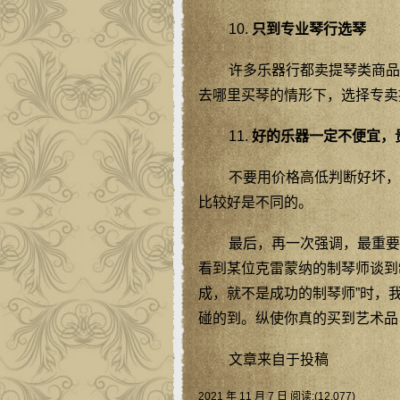
10.
只到专业琴行选琴
许多乐器行都卖提琴类商品
去哪里买琴的情形下，选择专卖
11.
好的乐器一定不便宜，
不要用价格高低判断好坏，
比较好是不同的。
最后，再一次强调，最重要
看到某位克雷蒙纳的制琴师谈到
成，就不是成功的制琴师”时，
碰的到。纵使你真的买到艺术品
文章来自于投稿
2021 年 11 月 7 日 阅读:(12,077)