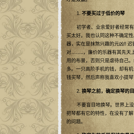
1.
不要买过于低价的琴
初学者、业余爱好者经常有
买太好。我也认同这种不确定性
器，实在是抹煞兴趣的元凶!!
对……..，廉价的乐器有其先天
用的布景，否则只是虐待自己。
多。一只高阶手机的钱，却有机
钱买琴，然后声称我喜欢小提琴
2.
换琴之前，确定换琴的
不要盲目地换琴。世界上没有完美
把琴都有它的特性，在没有了解
的问题。