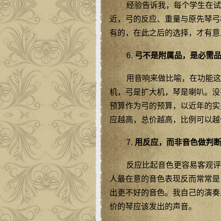
经验告诉我，每个学生在试
近，弓的反应、重量与原先琴弓
有的，在此之后的选择，才有意
6.
弓不是附属品，是必需
用音响来做比喻，在功能这
机，弓是扩大机，琴是喇叭。没有
预算作为弓的预算，以近年的实
应越高，总价越高，比例可以越
7.
用反应，而非音色做判
反应比起音色更容易客观评
人最在意的音色表现反而常常是
出更不好的音色。我自己的演奏
价的琴应该发出的声音。