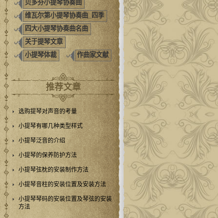
贝多芬小提琴协奏曲
维瓦尔第小提琴协奏曲_四季
四大小提琴协奏曲名曲
关于提琴文章
小提琴体裁
作曲家文献
推荐文章
选购提琴对声音的考量
小提琴有哪几种类型样式
小提琴泛音的介绍
小提琴的保养防护方法
小提琴弦枕的安装制作方法
小提琴音柱的安装位置及安装方法
小提琴琴码的安装位置及琴弦的安装
方法