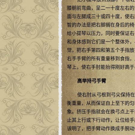
膝朝前弯曲，呈二一十度左右的
面与左腿成三十或四十度，使右
智的办法是把右脚搁在身后的椅
给小提琴以压力，同时要保证右
和身体感到它们是一个整体外，
觉，把右手第四和第五个手指放
右手手臂的所有重量移到食指，
琴上，使右手肘能抬得刚好高于
高举持弓手臂
使右肘从弓根到弓尖保持在
衡重量，从而保证自上至下的匀
象。挤压手指就会在换弓点上干
止其上行或下行动作，让位给手
该明了，把手臂动作换成手腕动