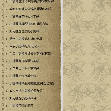
小提琴品牌和无牌子的提琴哪种好
教你如何挑选分辨小提琴的品质
小提琴好学吗如何学好
小提琴指板和弦枕的拆卸方法
如何挑选优质的小提琴
制作小提琴对木材的要求
自学小提琴的方式方法
手工小提琴与机械小提琴的区别
小提琴有几根琴弦构成
初学者买什么小提琴好
小提琴把位及其划分
小提琴持琴姿势需要注意的几方面
成人自学小提琴如何自学
如何挑选小提琴琴弓
小提琴音阶的练习