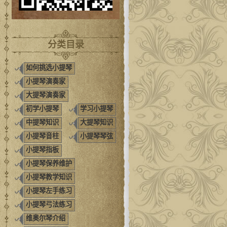
分类目录
如何挑选小提琴
小提琴演奏家
大提琴演奏家
初学小提琴
学习小提琴
中提琴知识
大提琴知识
小提琴音柱
小提琴琴弦
小提琴指板
小提琴保养维护
小提琴教学知识
小提琴左手练习
小提琴弓法练习
维奥尔琴介绍