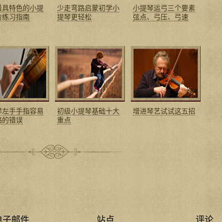
最具特色的小提
少走弯路启蒙初学小
小提琴运弓三个要素
阶练习指南
提琴更轻松
弦点、弓压、弓速
琴左手手指容易
初级小提琴基础十大
增进琴艺试试这五招
略的错误
重点
电子邮件
站点
评论