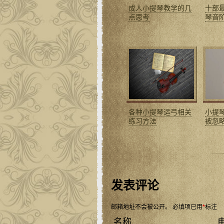
成人小提琴教学的几
十部
点思考
琴音
各种小提琴运弓相关
小提
练习方法
被忽
发表评论
邮箱地址不会被公开。
必填项已用
*
标注
名称