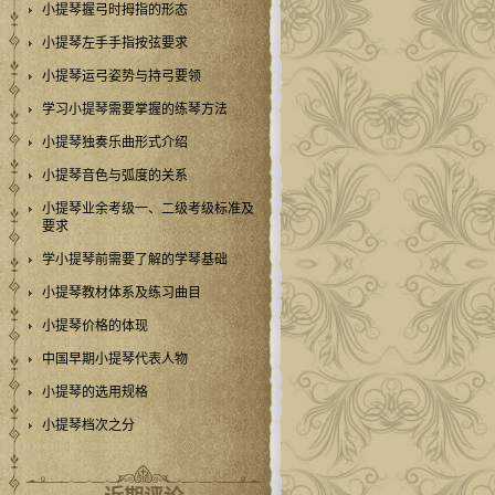
小提琴握弓时拇指的形态
小提琴左手手指按弦要求
小提琴运弓姿势与持弓要领
学习小提琴需要掌握的练琴方法
小提琴独奏乐曲形式介绍
小提琴音色与弧度的关系
小提琴业余考级一、二级考级标准及
要求
学小提琴前需要了解的学琴基础
小提琴教材体系及练习曲目
小提琴价格的体现
中国早期小提琴代表人物
小提琴的选用规格
小提琴档次之分