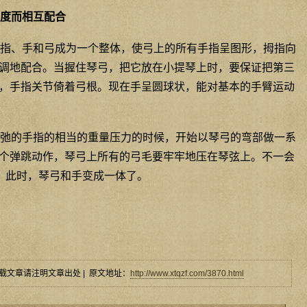
度而相互配合
指、手和弓成为一个整体，使弓上的所有手指呈图形，拇指向
调地配合。当握住琴弓，把它放在小提琴上时，要保证把第三
，手指关节倚着弓根。现在手呈圆球状，能对基本的手臂运动
弛的手指的相当的重量压力的时候，开始以琴弓的弯部做一系
个弹跳动作，琴弓上所有的弓毛要牢牢地压在琴弦上。不一会
跃。此时，琴弓和手变成一体了。
载文章请注明文章出处 | 原文地址：
http://www.xtqzf.com/3870.html