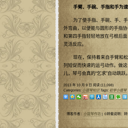
手臂、手碗、手指和手为速
为了使手指、手碗、手、手
外弯曲，以便能与圆形的手指协
和第四手指轻轻地放在弓根后面
灵活反应。
现在，保持着来自手臂和松
列短促而快速的运弓动作。做这
儿，琴弓会真的“乞求”自动跳
2013 年 10 月 9 日 阅读:(11,098)
Categories:
小提琴知识
Tags:
初学小提琴
博客作者：
小提琴作坊
| ©转载说明：转