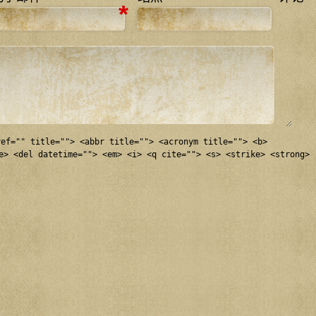
*
ref="" title=""> <abbr title=""> <acronym title=""> <b>
e> <del datetime=""> <em> <i> <q cite=""> <s> <strike> <strong>