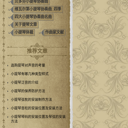
贝多芬小提琴协奏曲
维瓦尔第小提琴协奏曲_四季
四大小提琴协奏曲名曲
关于提琴文章
小提琴体裁
作曲家文献
推荐文章
选购提琴对声音的考量
小提琴有哪几种类型样式
小提琴泛音的介绍
小提琴的保养防护方法
小提琴弦枕的安装制作方法
小提琴音柱的安装位置及安装方法
小提琴琴码的安装位置及琴弦的安装
方法