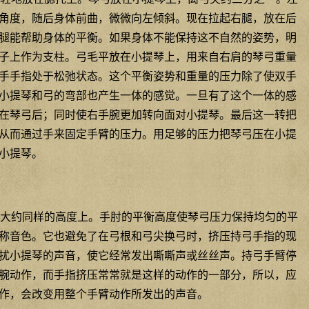
角度，随后身体前曲，微微向左倾斜。现在拉起右腿，放在后
腿能帮助身体的平衡。如果身体不能保持这不自然的姿势，明
子上作为支柱。弓毛平放在小提琴上，用来自右肩的琴弓重量
手手指处于松弛状态。这个平衡姿势和重量的压力除了使双手
小提琴和弓的弯部也产生一体的感觉。一旦有了这个一体的感
在琴弓后；同时使右手腕更加转向面对小提琴。最后这一转把
从而通过手来固定手臂的压力。用足够的压力把琴弓压在小提
小提琴。
大约同样的高度上。手肘的平衡高度使琴弓压力保持均匀的平
称音色。它也避免了在弓根和弓尖换弓时，挤压持弓手指的现
扰小提琴的声音，使它经常发出嘶嘶声或丝丝声。持弓手臂停
腕动作，而手指挤压常常就是这样的动作的一部分，所以，应
作，会改变用整个手臂动作所发出的声音。