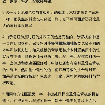
致，以便于将来匹配嫁接肩钮。
3.选一片图纹和色泽与背板相近的枫木，木纹走向要与背板
一样，顶头丝的斜度也与背板一样，刨平整两面后还要比最
终的肩钮厚度厚些。
4.由于肩钮加层时钮的外表面仍然是完整的，故背板的中缝
一直连到肩钮处。嫁接钮时
小提琴拼板和独板
要选择不同的
木料和修复方法，如果独板的背板用整片木料置换原来的钮
就没有中缝，拼板必须分成两半来匹配。先匹配嫁接料的一
半，当侧边和底边匹配好后，中缝处还留有余料重叠在背板
的中缝上。然后刨中缝处的边，使它与背板的拼合缝对齐。
如果是整板的背板就可免去这一步骤，用整片的嫁接料与背
板匹配。
5.用同样方法匹配另一半，中缝处同样也重叠在背板的拼合
缝上。在把原先匹配好的那一半对准中缝夹到背板上之后，