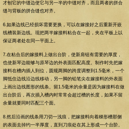
才刨它的中缝边使它与另一半的中缝对齐，而且两者的拼合
缝与背板的拼合缝也对齐。
6.如果边线已经损坏需要更换，可以在嫁接好之后重新开嵌
线槽装新边线。现把两半嫁接料粘合在一起，夹在平板上以
保证两者处在同一平面上。
7.在粘合后的嫁接料上做出台阶，使新肩钮有需要的厚度，
也使新琴边能够与原琴边的外表面匹配高度。制作时先把嫁
接料在槽内插人到位，圆规两脚的跨度调整到1.5毫米，一个
脚抵住边线沿边线移动，另一脚的铅笔尖在嫁接料的外表面
上画出边线图形的线条。留1.5毫米的余量是因为嫁接料在做
出台阶后，再次插入槽内时常常会超过槽的长度，如果不留
余量就要同时匹配三个面。
8.然后沿画的线条用刀切一浅痕，把嫁接料向着梯形槽那侧
的表面去掉约一半厚度，直到刀痕处在其上形成一个台阶。