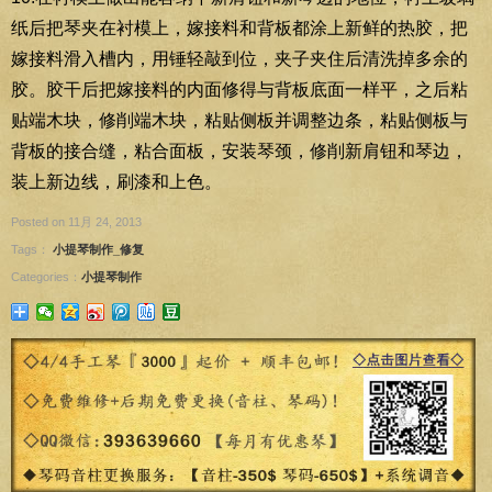
纸后把琴夹在衬模上，嫁接料和背板都涂上新鲜的热胶，把
嫁接料滑入槽内，用锤轻敲到位，夹子夹住后清洗掉多余的
胶。胶干后把嫁接料的内面修得与背板底面一样平，之后粘
贴端木块，修削端木块，粘贴侧板并调整边条，粘贴侧板与
背板的接合缝，粘合面板，安装琴颈，修削新肩钮和琴边，
装上新边线，刷漆和上色。
Posted on 11月 24, 2013
Tags：
小提琴制作_修复
Categories：
小提琴制作