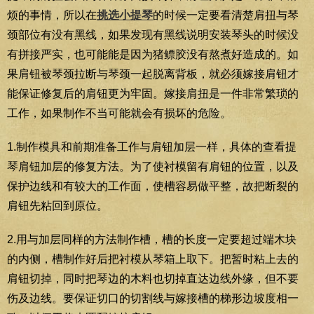
烦的事情，所以在
挑选小提琴
的时候一定要看清楚肩扭与琴
颈部位有没有黑线，如果发现有黑线说明安装琴头的时候没
有拼接严实，也可能能是因为猪鳔胶没有熬煮好造成的。如
果肩钮被琴颈拉断与琴颈一起脱离背板，就必须嫁接肩钮才
能保证修复后的肩钮更为牢固。嫁接肩扭是一件非常繁琐的
工作，如果制作不当可能就会有损坏的危险。
1.制作模具和前期准备工作与肩钮加层一样，具体的查看提
琴肩钮加层的修复方法。为了使衬模留有肩钮的位置，以及
保护边线和有较大的工作面，使槽容易做平整，故把断裂的
肩钮先粘回到原位。
2.用与加层同样的方法制作槽，槽的长度一定要超过端木块
的内侧，槽制作好后把衬模从琴箱上取下。把暂时粘上去的
肩钮切掉，同时把琴边的木料也切掉直达边线外缘，但不要
伤及边线。要保证切口的切割线与嫁接槽的梯形边坡度相一