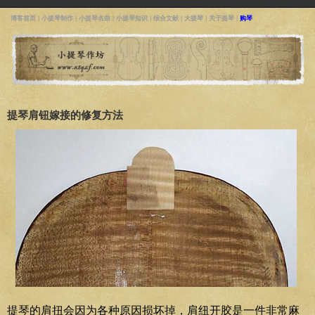
博客首页
|
小提琴制作
|
小提琴名曲
|
小提琴知识
|
综合文献
|
大提琴
|
关于提琴
|
购琴
提琴肩钮嫁接的修复方法
提琴的肩扭会因为各种原因损坏掉，肩纽开胶是一件非常麻