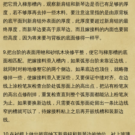
把它滑入梯形槽内，观察新肩钮和新琴边是否已有足够的厚
度，若不够厚再去掉一些木料。要注意这里指的是由原背板
的底平面到新肩钮外表面的厚度，此厚度要超过新肩钮的最
终厚度，而新琴边要高于原琴边。而且嫁接料的内面也要留
些高度，因为将来要与背板的底面修得一样平。
9.把台阶的表面用锉和砂纸木块修平整，使它与梯形槽的底
面相匹配。把嫁接料滑入槽内，如果弧形台阶未靠近边线，
就同时对称地修整它的两个侧边。如果底边也顶住，就略微
修掉一些，使嫁接料滑入更深些，又要保证中缝对齐。在边
线上涂粉笔灰检查台阶处弧形面上的高出点，把沾有粉笔灰
的高出点修削掉，重复检查直到整个弧形面都能沾上粉笔灰
为止。如果要换新边线，只需要在弧形面处留出一条比边线
窄的槽就可以了，待嫁接料粘上之后再开嵌线槽和装新边
线。
10.在衬模上做出能容纳下新肩钮和新琴边的地位，衬上玻璃