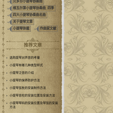
贝多芬小提琴协奏曲
维瓦尔第小提琴协奏曲_四季
四大小提琴协奏曲名曲
关于提琴文章
小提琴体裁
作曲家文献
推荐文章
选购提琴对声音的考量
小提琴有哪几种类型样式
小提琴泛音的介绍
小提琴的保养防护方法
小提琴弦枕的安装制作方法
小提琴音柱的安装位置及安装方法
小提琴琴码的安装位置及琴弦的安装
方法