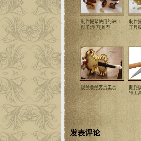
制作提琴使用的进口
制作
刨子(刨刀)推荐
工具
提琴合琴夹具工具
制作
锉工
发表评论