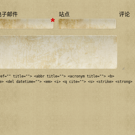
电子邮件
站点
评论
*
ref="" title=""> <abbr title=""> <acronym title=""> <b>
e> <del datetime=""> <em> <i> <q cite=""> <s> <strike> <strong>