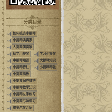
分类目录
如何挑选小提琴
小提琴演奏家
大提琴演奏家
初学小提琴
学习小提琴
中提琴知识
大提琴知识
小提琴音柱
小提琴琴弦
小提琴指板
小提琴保养维护
小提琴教学知识
小提琴左手练习
小提琴弓法练习
维奥尔琴介绍