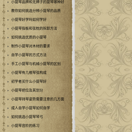
小提琴品牌和无牌子的提琴哪种好
教你如何挑选分辨小提琴的品质
小提琴好学吗如何学好
小提琴指板和弦枕的拆卸方法
如何挑选优质的小提琴
制作小提琴对木材的要求
自学小提琴的方式方法
手工小提琴与机械小提琴的区别
小提琴有几根琴弦构成
初学者买什么小提琴好
小提琴把位及其划分
小提琴持琴姿势需要注意的几方面
成人自学小提琴如何自学
如何挑选小提琴琴弓
小提琴音阶的练习