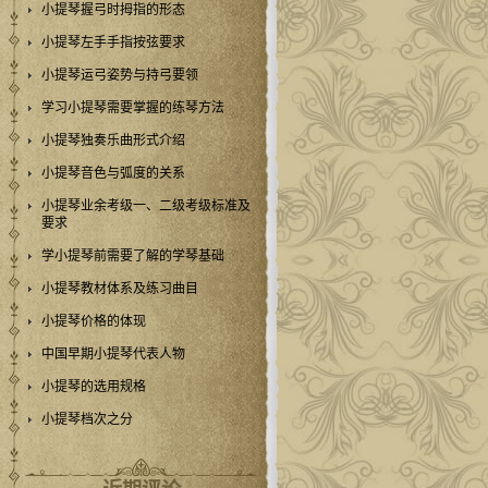
小提琴握弓时拇指的形态
小提琴左手手指按弦要求
小提琴运弓姿势与持弓要领
学习小提琴需要掌握的练琴方法
小提琴独奏乐曲形式介绍
小提琴音色与弧度的关系
小提琴业余考级一、二级考级标准及
要求
学小提琴前需要了解的学琴基础
小提琴教材体系及练习曲目
小提琴价格的体现
中国早期小提琴代表人物
小提琴的选用规格
小提琴档次之分