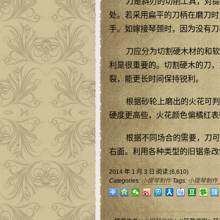
刀是斜刃的切削工具，对提
处。若采用扁平的刀柄在磨刀时
手。如嫁接琴颈时，因为没有刀
刀应分为切割硬木材的和软
利是很重要的。切割硬木的刀，
裂，能更长时间保持锐利。
根据砂轮上磨出的火花可判
硬度更高些，火花颜色偏橘红表
根据不同场合的需要，刀可
右面。利用各种类型的旧锯条改
2014 年 1 月 3 日 阅读:(6,610)
Categories:
小提琴制作
Tags:
小提琴制作