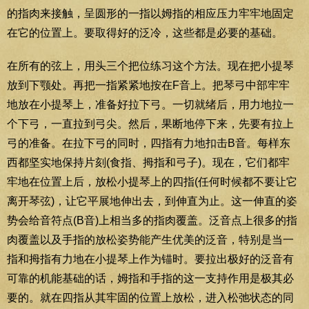
的指肉来接触，呈圆形的一指以姆指的相应压力牢牢地固定
在它的位置上。要取得好的泛冷，这些都是必要的基础。
在所有的弦上，用头三个把位练习这个方法。现在把小提琴
放到下颚处。再把一指紧紧地按在F音上。把琴弓中部牢牢
地放在小提琴上，准备好拉下弓。一切就绪后，用力地拉一
个下弓，一直拉到弓尖。然后，果断地停下来，先要有拉上
弓的准备。在拉下弓的同时，四指有力地扣击B音。每样东
西都坚实地保持片刻(食指、拇指和弓子)。现在，它们都牢
牢地在位置上后，放松小提琴上的四指(任何时候都不要让它
离开琴弦)，让它平展地伸出去，到伸直为止。这一伸直的姿
势会给音符点(B音)上相当多的指肉覆盖。泛音点上很多的指
肉覆盖以及手指的放松姿势能产生优美的泛音，特别是当一
指和拇指有力地在小提琴上作为锚时。要拉出极好的泛音有
可靠的机能基础的话，姆指和手指的这一支持作用是极其必
要的。就在四指从其牢固的位置上放松，进入松弛状态的同