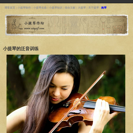
博客首页
|
小提琴制作
|
小提琴名曲
|
小提琴知识
|
综合文献
|
大提琴
|
关于提琴
|
购琴
小提琴的泛音训练