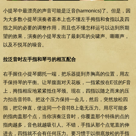
小提琴中最漂亮的声音可能是泛音(harmonics)了。但是，因
为大多数小提琴演奏者基本上也不懂左手拇指和食指以及四
指之间的必要的调整作用，而且也不懂怎样运弓以达到所期
望的效果，演奏的小提琴发出了最刺耳的尖啸声、嘶嘶声，
以及不悦耳的噪音。
拉泛音时左手指和琴弓的相互配合
右手握住小提琴腮托一端，把乐器提到齐胸高的位置，用左
手保持琴的平衡。让琴腹面对天花板，一指紧按在E弦的F音
上，拇指相应地紧紧抵住琴颈。现在，四指以随之而来的压
力扣击音符B。把这个压力保持一会儿，然后，突然放松四
指，把它伸直，使这同一个音符B上毫无压力。用尽可能多
的指肉盖那个点，当你演奏泛音时，你覆盖那个特殊的点的
指肉越多，音色就越吸引人。不错，手指从那个点笔直的伸
进去，四指就不会有任何压力。要习惯于以彻底放松的手指