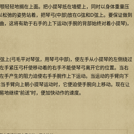
颚轻轻地搁在上面。把小提琴抵在墙壁上，同时以身体重量压
以松弛的姿势站着，把琴弓(中部)放在G弦和D弦上。要保证做到
曲，这将有助于右手的上下运动(手腕的背部始终对着小提琴)，
弦上(弓毛平对琴弦，用琴弓中部)，使左手从小提琴的左侧绕过
左手紧压弓杆使移动着的右手不能使琴弓离开它的位置。当右
左手产生的阻力迫使右手手腕作上下运动。当运动的手臂向下
:当手臂向上朝小提琴运动时，它便迫使手腕向上移动。现在让
易地继续“前送”时，便加快动作的速度。