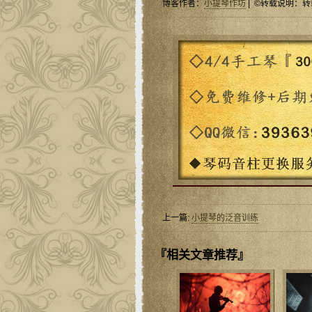
博客作者：
小提琴作坊
| ©转载说明：转
上一篇:
小提琴的泛音训练
『相关文章推荐』