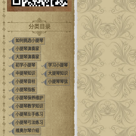
分类目录
如何挑选小提琴
小提琴演奏家
大提琴演奏家
初学小提琴
学习小提琴
中提琴知识
大提琴知识
小提琴音柱
小提琴琴弦
小提琴指板
小提琴保养维护
小提琴教学知识
小提琴左手练习
小提琴弓法练习
维奥尔琴介绍