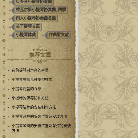
贝多芬小提琴协奏曲
维瓦尔第小提琴协奏曲_四季
四大小提琴协奏曲名曲
关于提琴文章
小提琴体裁
作曲家文献
推荐文章
选购提琴对声音的考量
小提琴有哪几种类型样式
小提琴泛音的介绍
小提琴的保养防护方法
小提琴弦枕的安装制作方法
小提琴音柱的安装位置及安装方法
小提琴琴码的安装位置及琴弦的安装
方法