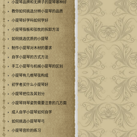
小提琴品牌和无牌子的提琴哪种好
教你如何挑选分辨小提琴的品质
小提琴好学吗如何学好
小提琴指板和弦枕的拆卸方法
如何挑选优质的小提琴
制作小提琴对木材的要求
自学小提琴的方式方法
手工小提琴与机械小提琴的区别
小提琴有几根琴弦构成
初学者买什么小提琴好
小提琴把位及其划分
小提琴持琴姿势需要注意的几方面
成人自学小提琴如何自学
如何挑选小提琴琴弓
小提琴音阶的练习