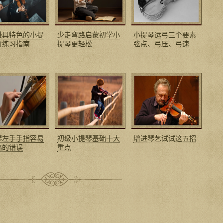
最具特色的小提
少走弯路启蒙初学小
小提琴运弓三个要素
阶练习指南
提琴更轻松
弦点、弓压、弓速
琴左手手指容易
初级小提琴基础十大
增进琴艺试试这五招
略的错误
重点