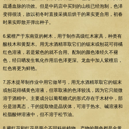
疏通血脉的功效。但是中药店中买到的山枝已经泡制，色泽
变得很淡，故以初冬时直接采摘后烘干的果实更合用，初春
时果实即散开弹出种子。
6.紫檀产于东南亚的树木，用于制作高级红木家具，种类有
酸枝木和黄梨木。用无水酒精萃取它们的锯末或刨花可得橘
红色溶液，若是紫色的就不合用。配制的颜色漆经久不褪
色，经日晒发生氧化作用后色泽更深。龙血中加人紫檀后，
红色将更为鲜艳。
7.苏木提琴制作业中用它做琴弓，用无水酒精萃取它的锯末
或刨花得橘黄色溶液，但萃取液的色泽较浅，因为它只能微
溶于酒精中。主要成分以葡萄糖式的形式存在于木材中，部
分是游离态，干的提取物是晶状体，可溶于热水、碱溶液和
松脂酸钾溶液中，但不溶于松节油。
8.藏红花和红花是两个不同科的植物，产物的颜色都是金黄