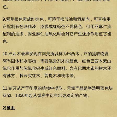
色。
9.紫草根色素成红棕色，可溶于松节油和酒精内，可直接用
它配制有色酒精漆，漆膜成红棕色不易褪色。但用亚麻仁油
配制的油漆，因亚麻仁油氧化时会对它产生还原作用使它褪
色。
10.巴西木最早发现在南美所以称为巴西木，它的提取物含
50%固体和水溶物，需要媒染剂才能显色，红色巴西木素由
氧化作用与氢氧化铝生成红色颜料。含有巴西木素的树木还
有苏方、棘云实红木、菩提木和桃木等。
11.靛蓝从产于印度的植物中提取，天然产品是半透明蓝色块
状物。1850年起从煤炭中衍生出更稳定的产物。
2)昆虫