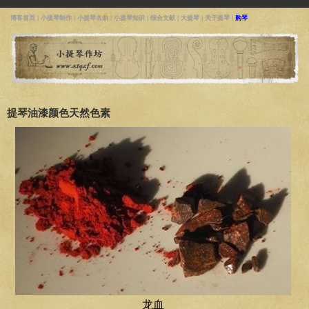
博客首页
|
小提琴制作
|
小提琴名曲
|
小提琴知识
|
综合文献
|
大提琴
|
关于提琴
|
购琴
提琴油漆颜色天然色素
龙血