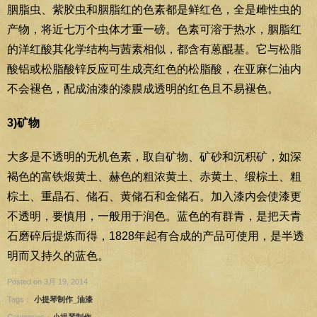
胭脂虫、紫胶虫和胭脂红的色素都是鲜红色，全是雌性虫的
产物，将近七万个虫体才重一磅。色素可溶于热水，胭脂红
的洋红酸其化学结构与茜素相似，都含有蒽醌基。它与松脂
酸铝或松脂酸锌反应可生成亮红色的松脂酸，在亚麻仁油内
不会褪色，配成油漆的漆膜成透明的红色且不易褪色。
3)矿物
大多是不透明的无机色素，取自矿物、矿砂和沉积矿，如深
褐色的富铁煅黄土、赫色的粗浓黄土、赤黄土、缎棕土、粗
棕土、重晶石、储石、黄储石和金储石。加入漆内会使漆更
不透明，要慎用，一般用于润色。蓝色的有群青，是把天青
石磨碎后提炼而得，1828年起有合成的产品可使用，是半透
明而又持久的蓝色。
Posted on 3月 19, 2014
Tags：
小提琴制作_油漆
Categories：
小提琴制作