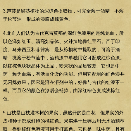
3.芦荟是鳞茎植物的深棕色提取物，可完全溶于酒精，不溶
于松节油，形成的漆膜成棕黄色。
4.龙血人们认为古代克雷莫那的深红色漆用的是纯龙血，所
以色泽如红玉、清亮如晶体、火辣辣地像红宝石。产于印
度、马来西亚和菲律宾，是从棕桐树中提取的，可溶于酒
精，微溶于松节油中，酒精漆中单独用它可配成红棕色漆。
以红棕色块状晶体为上品，粉末状的品质较差。它也是中
药，称为血竭，有活血化淤的功能。但用它配制的红色漆并
无闪烁效果，因它是溶在溶剂中的，好像与古代的红漆不一
样。而且它的颜色在漆后会褪掉，由深红棕色变成浅棕红
色。
5.山枝是山枝灌木树的果实，虽然开的是白花，但果实的外
皮和种子都成鲜艳的橘红色。果实烘干压碎后用无水酒精萃
取，得到橘红色溶液可用于打底色。它也是一味中药，具有