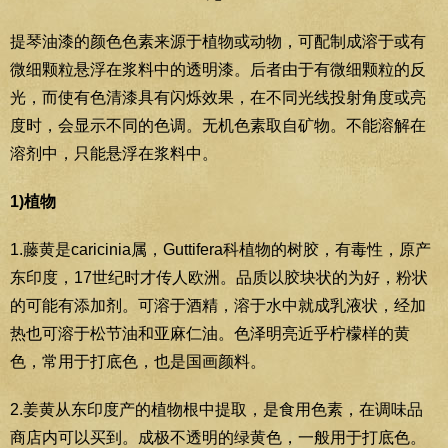
提琴油漆的颜色色素来源于植物或动物，可配制成溶于或有
微细颗粒悬浮在浆料中的透明漆。后者由于有微细颗粒的反
光，而使有色清漆具有闪烁效果，在不同光线投射角度或亮
度时，会显示不同的色调。无机色素取自矿物。不能溶解在
溶剂中，只能悬浮在浆料中。
1)植物
1.藤黄是caricinia属，Guttifera科植物的树胶，有毒性，原产
东印度，17世纪时才传人欧洲。品质以胶块状的为好，粉状
的可能有添加剂。可溶于酒精，溶于水中就成乳液状，经加
热也可溶于松节油和亚麻仁油。色泽明亮近乎柠檬样的黄
色，常用于打底色，也是国画颜料。
2.姜黄从东印度产的植物根中提取，是食用色素，在调味品
商店内可以买到。成极不透明的绿黄色，一般用于打底色。