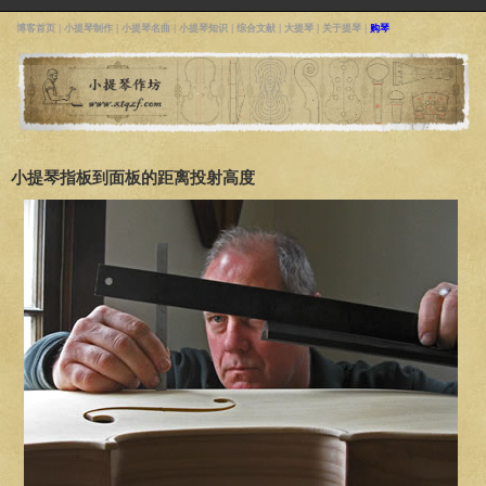
博客首页
|
小提琴制作
|
小提琴名曲
|
小提琴知识
|
综合文献
|
大提琴
|
关于提琴
|
购琴
小提琴指板到面板的距离投射高度