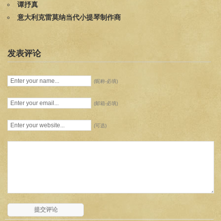
谭抒真
意大利克雷莫纳当代小提琴制作商
发表评论
(昵称-必填)
(邮箱-必填)
(可选)