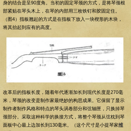
身的结合是呈90度角。当初的固定琴颈的方式，是将琴颈根
部紧贴在琴头木上，在琴的内部用三枚铁钉和胶固定住。
（图4）指板翘起的方式是在指板下放入一块楔形的木块，
将其抬起到应有的高度。
改革后的指板长度，随着年代逐渐加长到现代长度是270毫
米，琴颈的改变是制作家最绝妙的构思成果。它保留了显示
制作者制作风格和特点的琴头涡卷部分和弦轴匣，只换掉琴
颈部分。采取这种科学的换接方式，将整个琴颈从弦枕到琴
面板中心最上边加长到130毫米。（这个尺寸是小提琴家
维