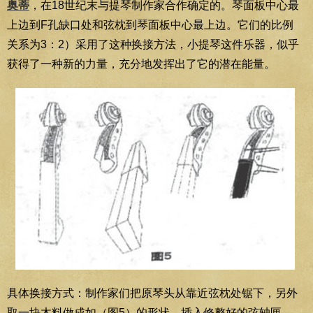
奥蒂
，在18世纪末与提琴制作家合作确定的。琴面板中心最
上边到F孔缺口处和弦枕到琴面板中心最上边。它们的比例
关系为3：2）采用了这种换接方法，小提琴这件乐器，似乎
获得了一种新的力量，充分地发挥出了它的潜在能量。
具体换接方式：制作家们把原琴头从靠近弦枕处锯下，另外
取一块木料做成如（图5）的形状，插入修整好的弦轴匣，