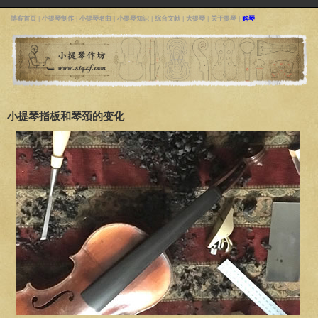
博客首页
|
小提琴制作
|
小提琴名曲
|
小提琴知识
|
综合文献
|
大提琴
|
关于提琴
|
购琴
小提琴指板和琴颈的变化