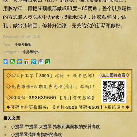
用胶粘牢，再把琴颈根部做成83度～85度角，整个以燕尾榫
的方式装入琴头木中大约6～8毫米深度，用胶粘牢固，钻
孔，做出弦轴匣，修补好油漆，完美结实的新琴颈做好。
Posted on 10月 26, 2018
Tags：
小提琴指板
Categories：
小提琴制作
相关文章
小提琴 中提琴 大提琴 指板距离面板的投射高度
小提琴琴弦距离指板的高度