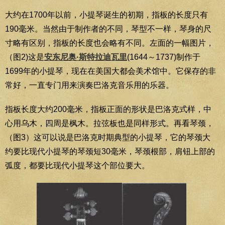
大约在1700年以前，小提琴诞生的初期，指板的长度只有
190毫米。当然由于制作者的不同，琴型不一样，琴身的尺
寸略有区别，指板的长度也会略有不同。左面的一幅图片，
（图2)这是
安东尼奥·斯特拉迪瓦里
(1644～1737)制作于
1699年的小提琴，现在在美国大都会美术馆中。它保存的非
常好，一直专门用来演奏巴洛克音乐用的乐器。
指板长度大约200毫米，指板正面的形状是巴洛克式样，中
心用乌木，四周是枫木。拉弦板也是同样形式。再看琴颈，
（图3）这可以说是巴洛克时期典型的小提琴，它的琴颈大
约要比现代小提琴的琴颈短30毫米，琴颈根部，肩钮上部的
弧度，都要比现代小提琴这个部位要大。