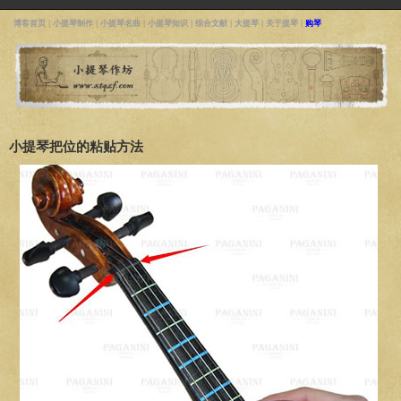
博客首页
|
小提琴制作
|
小提琴名曲
|
小提琴知识
|
综合文献
|
大提琴
|
关于提琴
|
购琴
小提琴把位的粘贴方法