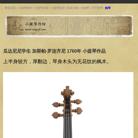
博客首页
|
小提琴制作
|
小提琴名曲
|
小提琴知识
|
综合文献
|
大提琴
|
关于提琴
|
购琴
瓜达尼尼学生 加斯帕‧罗连齐尼 1760年 小提琴作品
上半身较方，厚翻边，琴身木头为无花纹的枫木。