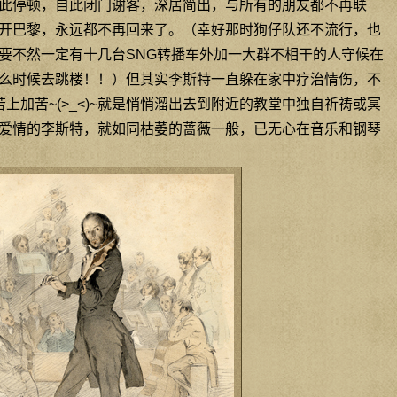
此停顿，自此闭门谢客，深居简出，与所有的朋友都不再联
开巴黎，永远都不再回来了。（幸好那时狗仔队还不流行，也
要不然一定有十几台SNG转播车外加一大群不相干的人守候在
么时候去跳楼！！）但其实李斯特一直躲在家中疗治情伤，不
上加苦~(>_<)~就是悄悄溜出去到附近的教堂中独自祈祷或冥
爱情的李斯特，就如同枯萎的蔷薇一般，已无心在音乐和钢琴