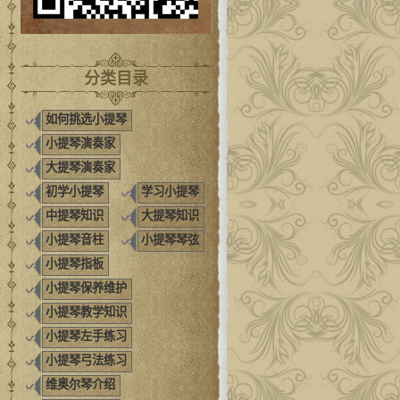
分类目录
如何挑选小提琴
小提琴演奏家
大提琴演奏家
初学小提琴
学习小提琴
中提琴知识
大提琴知识
小提琴音柱
小提琴琴弦
小提琴指板
小提琴保养维护
小提琴教学知识
小提琴左手练习
小提琴弓法练习
维奥尔琴介绍