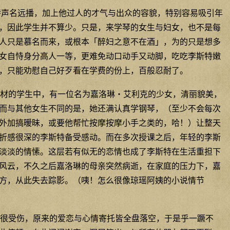
特声名远播，加上他过人的才气与出众的容貌，特别容易吸引年
，因此学生并不算少。只是，来学琴的女生与妇女，也不是每
人只是慕名而来，或根本「醉妇之意不在酒」，为的只是想多
女自恃身分高人一等，更难免动口动手又动脚，吃吃李斯特嫩
，只能劝慰自己好歹看在学费的份上，百般忍耐了。
材的学生中，有一位名为嘉洛琳‧艾利克的少女，清丽貌美，
而与其他女生不同的是，她还满认真学钢琴，（至少不会每次
外加搞暧昧，或要他帮忙按摩按摩小手之类的，哈！）让整天
折感很深的李斯特备受感动。而在多次授课之后，年轻的李斯
淡淡的情愫。这层若有似无的恋情也成了李斯特在生活重担下
风云，不久之后嘉洛琳的母亲突然病逝，在家庭的压力下，嘉
方，从此失去踪影。（咦！怎么很像琼瑶阿姨的小说情节
很受伤，原来的爱恋与心情寄托皆全盘落空，于是乎一蹶不