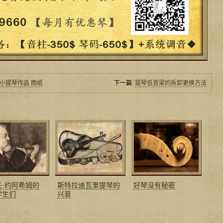
d」小提琴作品 图纸
下一篇:
提琴低音梁的拆卸更换方法
夫·约阿希姆的
斯特拉迪瓦里提琴的
好琴没有秘密
学生们
兴衰