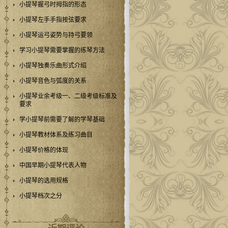
小提琴握弓时拇指的形态
小提琴左手手指按弦要求
小提琴运弓姿势与持弓要领
学习小提琴需要掌握的练琴方法
小提琴独奏乐曲形式介绍
小提琴音色与弧度的关系
小提琴业余考级一、二级考级标准及
要求
学小提琴前需要了解的学琴基础
小提琴教材体系及练习曲目
小提琴价格的体现
中国早期小提琴代表人物
小提琴的选用规格
小提琴档次之分