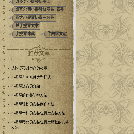
贝多芬小提琴协奏曲
维瓦尔第小提琴协奏曲_四季
四大小提琴协奏曲名曲
关于提琴文章
小提琴体裁
作曲家文献
推荐文章
选购提琴对声音的考量
小提琴有哪几种类型样式
小提琴泛音的介绍
小提琴的保养防护方法
小提琴弦枕的安装制作方法
小提琴音柱的安装位置及安装方法
小提琴琴码的安装位置及琴弦的安装
方法