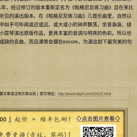
51年，经过修订的版本重新定名为《帕格尼尼练习曲》且在来比
听见的演出版本。在《帕格尼尼练习曲》几首乐曲里，自然以
中似乎可听闻或近或远、或大或小的钟声飘荡，余音袅袅，绕
小提琴演出原版作品，更具丰富的音调与明亮的色彩。所以也
缺的名曲，而且通常会摆在encore，为演出划下最完美的句
载文章请注明文章出处 | 原文地址：
http://www.xtqzf.com/10425.html