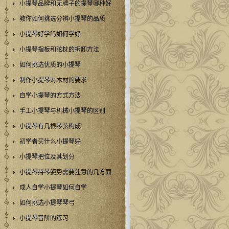
小提琴品牌和无牌子的提琴哪种好
教你如何挑选分辨小提琴的品质
小提琴好学吗如何学好
小提琴指板和弦枕的拆卸方法
如何挑选优质的小提琴
制作小提琴对木材的要求
自学小提琴的方式方法
手工小提琴与机械小提琴的区别
小提琴有几根琴弦构成
初学者买什么小提琴好
小提琴把位及其划分
小提琴持琴姿势需要注意的几方面
成人自学小提琴如何自学
如何挑选小提琴琴弓
小提琴音阶的练习