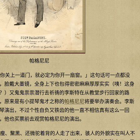
帕格尼尼
你关上一道门，就必定为你开一扇窗。」这句话可一点都没
，脸戴大墨镜，全身上下也包得密密麻麻厚厚实实（咦！这身
？）又鬼鬼祟祟潜行去祈祷的李斯特在从教堂步行回家的路
，原来是有小提琴鬼才之称的
帕格尼尼
将要举办演奏会。李斯
琴演出，不过个性自负又铁齿的他一直不相信真有这么一回
，他也买票前去观赏帕格尼尼的演出。
瘦、黧黑、还微驼着背的人走了出来，骇人的外貌实在叫人不