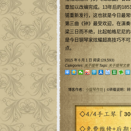
章加以改编完成。13年后的18
锡重新发行，这也就是今日最常
第三曲《钟》最受欢迎，在演奏
梁三日而不绝，比起帕格尼尼的
是今日钢琴家炫耀超高技巧不可或
点。
2015 年 6 月 1 日 阅读:(29,593)
Categories:
关于提琴
Tags:
关于提琴文章
博客作者：
小提琴作坊
| ©转载说明：转