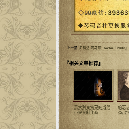
上一篇:
尼科洛·阿马蒂 1649年「Alar
『相关文章推荐』
意大利克雷莫纳当代
约瑟
小提琴制作商
杰出