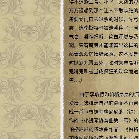
得不退避三舍。吓了一大跳的观
万万没想到那个让人不敢恭维的
备要到门口去退票的时候，琴弓
震，连李斯特也被迷惑住了，因
气息，凝神细听，简直浑然忘我
啊，只有魔鬼才能演奏出这样的
系着观众的情绪起落，这不就是
时抛到九霄云外，顿时失声高喊
鬼吼鬼叫被当成疯狂的观众而遭
告….）
由于李斯特为帕格尼尼的演
爱情，选择走自己的路而不再留
成一首《根据帕格尼尼的〈钟〉
作的《小提琴协奏曲第二号》的第
帕格尼尼的随想曲作品－《帕格
帕格尼尼所写的《随想曲》廿四