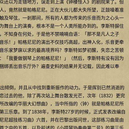
众还以为走错地方，误走到上演《钟楼怪人》的剧院来了。但
人，竟然就是帕格尼尼。正在大伙儿都大失所望，正鼓噪着准
触及琴弦，一剎那间，所有的人都为传来的乐音而为之心头一
为舞台上的演奏，根本不是一个人类所能办到的。李斯特摒住
，不知身在何处，于是他不禁喃喃自语：「那不是凡人之子
音乐！」帕格尼尼的演出不仅技巧高超，出神入化，乐音更牵
音乐家梦寐以求的最高境界吗？李斯特如梦初醒，失恋之苦顿
：「我要做钢琴上的帕格尼尼！」（然后，李斯特有没有因为
捆绑丢出音乐厅外？遍查史料的结果并无记载，因此难以奉
出倾倒，并且从中找到重新振作的动力。于是挥别已然消逝的
恋过去的他，除了再次站上舞台散发光芒，次年（1832）更完
所改编的华丽大幻想曲》，当中所指的〈钟〉就是帕格尼尼所
三乐章。到了1838年，李斯特27岁的时候，正式发表改编自
尼尼超技练习曲》六首，并在巴黎出版问世，这部练习曲是由
首之中的五首，以及前述的《小提琴协奏曲第二号》的第三乐