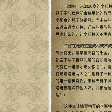
当然啦！未满20岁的李斯
轻学子与女性前来接受他的教导
个都真的想学好钢琴，当中有些
亲近亲近李斯特，还有些贵族熟
豆腐什么的，让李斯特苦不堪言
幸好在他的这些成材或不成
气质特出，是某位高官的千金，
都言不及义自以为是的百般挑逗
周旋在一堆庸才与女狼之间，挫
特与嘉洛琳两人之间也有了一种
的唯一精神寄托。未料天有不测
洛琳被迫嫁作他人妇，并移居远
哩？）
这件事让情窦初开的李斯特