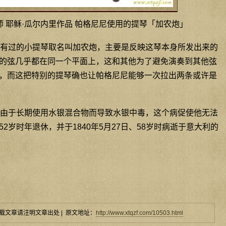
 耶稣·瓜尔内里作品 帕格尼尼使用的提琴「加农炮」
有过的小提琴取名叫加农炮，主要是反映这琴本身所发出来的
的弦几乎都在同一个平面上，这和其他为了避免演奏到其他弦
，而这把特别的提琴确也让帕格尼尼能够一次拉出两条或许是
由于长期使用水银混合物而导致水银中毒，这个病促使他无法
2岁时年退休，并于1840年5月27日、58岁时病逝于意大利的
载文章请注明文章出处 | 原文地址：
http://www.xtqzf.com/10503.html