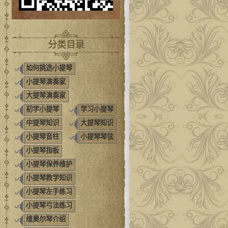
分类目录
如何挑选小提琴
小提琴演奏家
大提琴演奏家
初学小提琴
学习小提琴
中提琴知识
大提琴知识
小提琴音柱
小提琴琴弦
小提琴指板
小提琴保养维护
小提琴教学知识
小提琴左手练习
小提琴弓法练习
维奥尔琴介绍