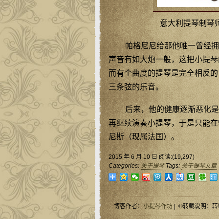
意大利提琴制琴师
帕格尼尼给那他唯一曾经拥
声音有如大炮一般，这把小提琴
而有个曲度的提琴是完全相反的
三条弦的乐音。
后来，他的健康逐渐恶化是
再继续演奏小提琴，于是只能在5
尼斯（现属法国）。
2015 年 6 月 10 日 阅读:(19,297)
Categories:
关于提琴
Tags:
关于提琴文章
博客作者：
小提琴作坊
| ©转载说明：转