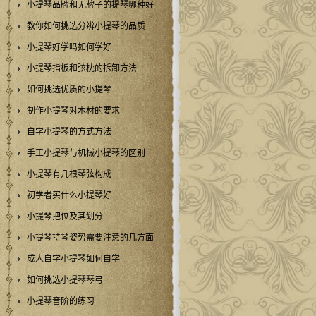
小提琴品牌和无牌子的提琴哪种好
教你如何挑选分辨小提琴的品质
小提琴好学吗如何学好
小提琴指板和弦枕的拆卸方法
如何挑选优质的小提琴
制作小提琴对木材的要求
自学小提琴的方式方法
手工小提琴与机械小提琴的区别
小提琴有几根琴弦构成
初学者买什么小提琴好
小提琴把位及其划分
小提琴持琴姿势需要注意的几方面
成人自学小提琴如何自学
如何挑选小提琴琴弓
小提琴音阶的练习