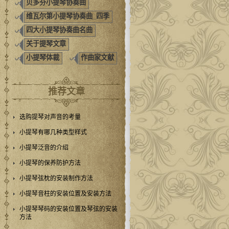
贝多芬小提琴协奏曲
维瓦尔第小提琴协奏曲_四季
四大小提琴协奏曲名曲
关于提琴文章
小提琴体裁
作曲家文献
推荐文章
选购提琴对声音的考量
小提琴有哪几种类型样式
小提琴泛音的介绍
小提琴的保养防护方法
小提琴弦枕的安装制作方法
小提琴音柱的安装位置及安装方法
小提琴琴码的安装位置及琴弦的安装
方法