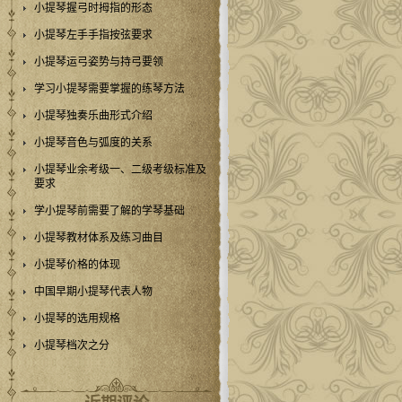
小提琴握弓时拇指的形态
小提琴左手手指按弦要求
小提琴运弓姿势与持弓要领
学习小提琴需要掌握的练琴方法
小提琴独奏乐曲形式介绍
小提琴音色与弧度的关系
小提琴业余考级一、二级考级标准及
要求
学小提琴前需要了解的学琴基础
小提琴教材体系及练习曲目
小提琴价格的体现
中国早期小提琴代表人物
小提琴的选用规格
小提琴档次之分