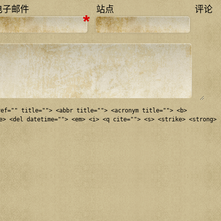
电子邮件
站点
评论
*
ref="" title=""> <abbr title=""> <acronym title=""> <b>
e> <del datetime=""> <em> <i> <q cite=""> <s> <strike> <strong>