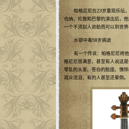
帕格尼尼在23岁重现乐坛，
也纳、伦敦和巴黎的演出后，他
一个不须别人资助而可以到世界
水银中毒58岁病逝
有一个传说：帕格尼尼将他
格尼尼很满意，甚至有人说这是
零乱的头发、苍白的脸庞、憔悴
观众流泪，有的人甚至还晕倒。