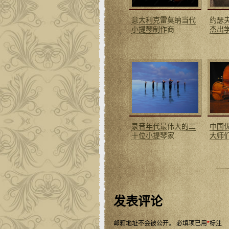
意大利克雷莫纳当代
约瑟
小提琴制作商
杰出
录音年代最伟大的二
中国
十位小提琴家
大师
发表评论
邮箱地址不会被公开。
必填项已用
*
标注