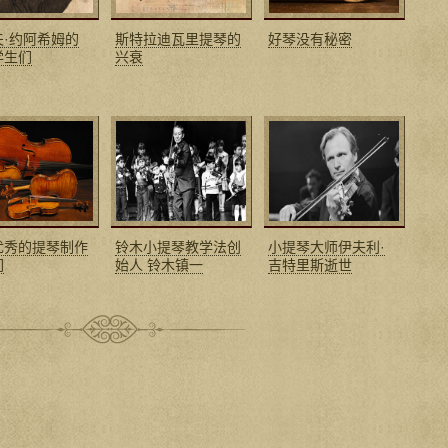
夫·约阿希姆的
斯特拉迪瓦里提琴的
好琴没有秘密
学生们
兴衰
优秀的提琴制作
铃木小提琴教学法创
小提琴大师伊夫利·
们
始人 铃木镇一
吉特里斯逝世