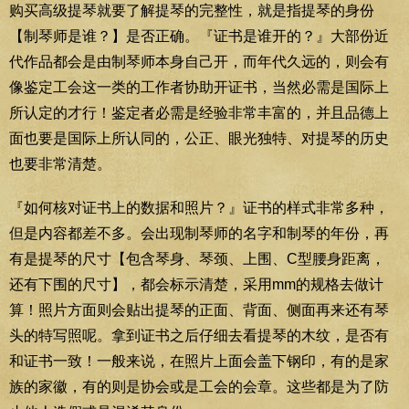
购买高级提琴就要了解提琴的完整性，就是指提琴的身份
【制琴师是谁？】是否正确。『证书是谁开的？』大部份近
代作品都会是由制琴师本身自己开，而年代久远的，则会有
像鉴定工会这一类的工作者协助开证书，当然必需是国际上
所认定的才行！鉴定者必需是经验非常丰富的，并且品德上
面也要是国际上所认同的，公正、眼光独特、对提琴的历史
也要非常清楚。
『如何核对证书上的数据和照片？』证书的样式非常多种，
但是内容都差不多。会出现制琴师的名字和制琴的年份，再
有是提琴的尺寸【包含琴身、琴颈、上围、C型腰身距离，
还有下围的尺寸】，都会标示清楚，采用mm的规格去做计
算！照片方面则会贴出提琴的正面、背面、侧面再来还有琴
头的特写照呢。拿到证书之后仔细去看提琴的木纹，是否有
和证书一致！一般来说，在照片上面会盖下钢印，有的是家
族的家徽，有的则是协会或是工会的会章。这些都是为了防