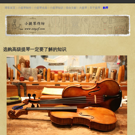
博客首页
|
小提琴制作
|
小提琴名曲
|
小提琴知识
|
综合文献
|
大提琴
|
关于提琴
|
购琴
选购高级提琴一定要了解的知识