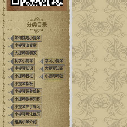
分类目录
如何挑选小提琴
小提琴演奏家
大提琴演奏家
初学小提琴
学习小提琴
中提琴知识
大提琴知识
小提琴音柱
小提琴琴弦
小提琴指板
小提琴保养维护
小提琴教学知识
小提琴左手练习
小提琴弓法练习
维奥尔琴介绍