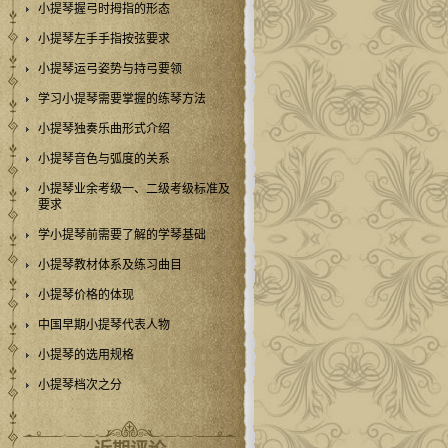
小提琴握弓时拇指的形态
小提琴左手手指按弦要求
小提琴运弓姿势与持弓要领
学习小提琴需要掌握的练琴方法
小提琴独奏乐曲形式介绍
小提琴音色与弧度的关系
小提琴业余考级一、二级考级标准及
要求
学小提琴前需要了解的学琴基础
小提琴教材体系及练习曲目
小提琴价格的体现
中国早期小提琴代表人物
小提琴的选用规格
小提琴档次之分