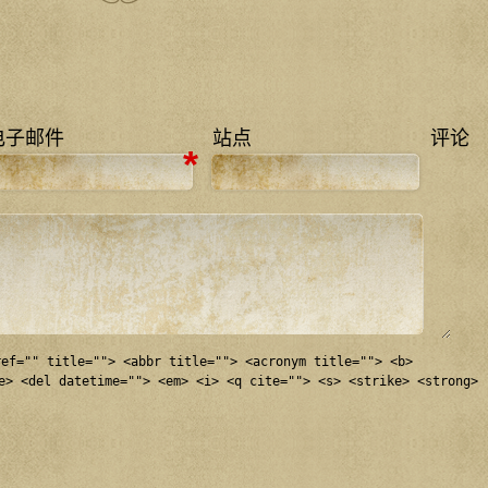
电子邮件
站点
评论
*
ref="" title=""> <abbr title=""> <acronym title=""> <b>
e> <del datetime=""> <em> <i> <q cite=""> <s> <strike> <strong>