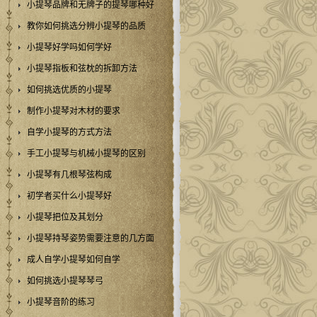
小提琴品牌和无牌子的提琴哪种好
教你如何挑选分辨小提琴的品质
小提琴好学吗如何学好
小提琴指板和弦枕的拆卸方法
如何挑选优质的小提琴
制作小提琴对木材的要求
自学小提琴的方式方法
手工小提琴与机械小提琴的区别
小提琴有几根琴弦构成
初学者买什么小提琴好
小提琴把位及其划分
小提琴持琴姿势需要注意的几方面
成人自学小提琴如何自学
如何挑选小提琴琴弓
小提琴音阶的练习