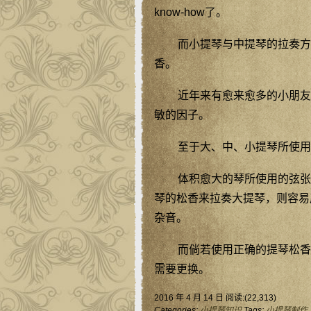
know-how了。
而小提琴与中提琴的拉奏方
香。
近年来有愈来愈多的小朋友
敏的因子。
至于大、中、小提琴所使用
体积愈大的琴所使用的弦张
琴的松香来拉奏大提琴，则容易
杂音。
而倘若使用正确的提琴松香
需要更换。
2016 年 4 月 14 日 阅读:(22,313)
Categories:
小提琴知识
Tags:
小提琴制作