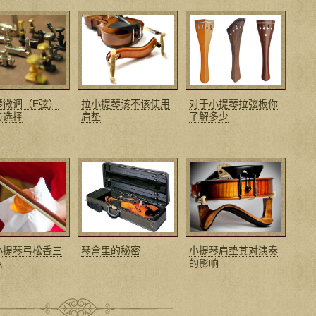
琴微调（E弦）
拉小提琴该不该使用
对于小提琴拉弦板你
与选择
肩垫
了解多少
小提琴弓松香三
琴盒里的秘密
小提琴肩垫其对演奏
点
的影响