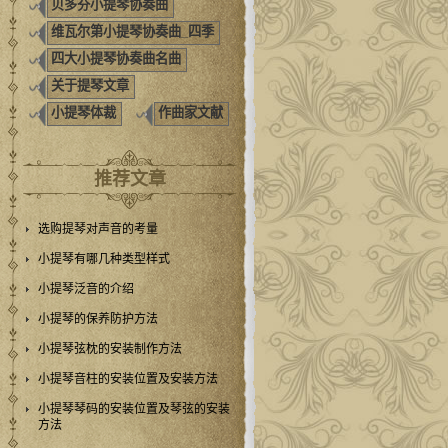
贝多芬小提琴协奏曲
维瓦尔第小提琴协奏曲_四季
四大小提琴协奏曲名曲
关于提琴文章
小提琴体裁
作曲家文献
推荐文章
选购提琴对声音的考量
小提琴有哪几种类型样式
小提琴泛音的介绍
小提琴的保养防护方法
小提琴弦枕的安装制作方法
小提琴音柱的安装位置及安装方法
小提琴琴码的安装位置及琴弦的安装
方法