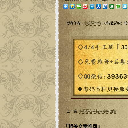
博客作者：
小提琴作坊
| ©转载说明：转
上一篇:
小提琴右手持弓姿势图解
『相关文章推荐』