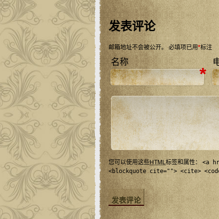
发表评论
邮箱地址不会被公开。
必填项已用
*
标注
名称
*
您可以使用这些
HTML
标签和属性：
<a h
<blockquote cite=""> <cite> <cod