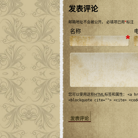
发表评论
邮箱地址不会被公开。
必填项已用
*
标注
名称
*
您可以使用这些
HTML
标签和属性：
<a h
<blockquote cite=""> <cite> <cod