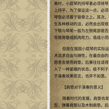
奏时，小提琴的持琴者必须将琴
上持平，为了保证这一点，必须
琴垫必须置于锁骨之上。其次，
生各种移动的话，必然会出现很
下颚与琴尾一般为左侧尾部是否
导致骨骼或肌肉吃力，造成小范
但是在我国小提琴的实际运
术追求自由与随性，在最自由的
愿意去使用肩垫，后果往往适得
入了一种紧绷的状态，极不利于
于演奏效果而言，也并不如意。
【肩垫对于演奏的意义】
随着时代的发展，肩垫也发
型，弹簧肩垫以及木制肩垫，后