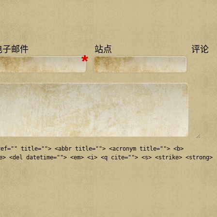
电子邮件
站点
评论
*
ref="" title=""> <abbr title=""> <acronym title=""> <b>
e> <del datetime=""> <em> <i> <q cite=""> <s> <strike> <strong>