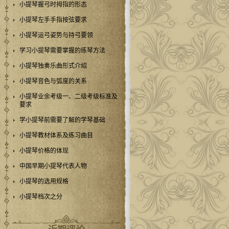
小提琴握弓时拇指的形态
小提琴左手手指按弦要求
小提琴运弓姿势与持弓要领
学习小提琴需要掌握的练琴方法
小提琴独奏乐曲形式介绍
小提琴音色与弧度的关系
小提琴业余考级一、二级考级标准及
要求
学小提琴前需要了解的学琴基础
小提琴教材体系及练习曲目
小提琴价格的体现
中国早期小提琴代表人物
小提琴的选用规格
小提琴档次之分