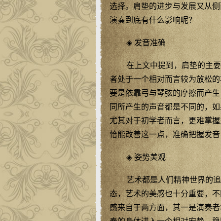
选择。肩垫的进步与发展又从侧
演奏到底有什么影响呢？
◈ 发音准确
在上文中提到，肩垫的主要
者处于一个相对而言较为放松的
要是依靠弓与琴弦的摩擦而产生
同所产生的声音都是不同的，如
尤其对于初学者而言，更难掌握
恰能改善这一点，准确把握发音
◈ 姿势美观
艺术都是人们精神世界的追
态，艺术的美感也十分重要，不
感来自于两方面，其一是演奏者