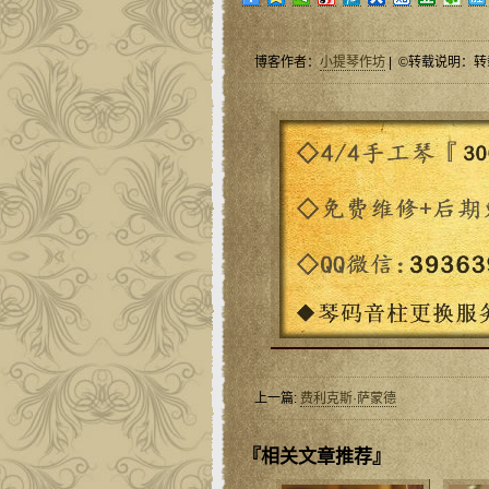
博客作者：
小提琴作坊
| ©转载说明：转
上一篇:
费利克斯·萨蒙德
『相关文章推荐』