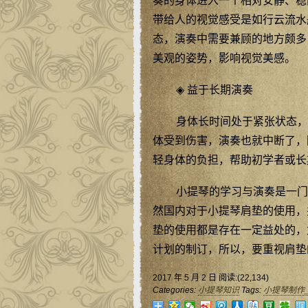
奏的身体进入一个相对安静、稳
带给人的视觉感受是如行云流水
态，演奏中需要兼顾的地方颇多
美观的姿势，影响视觉美感。
◈ 益于长期演奏
身体长时间处于紧张状态，
体受到伤害，演奏也就中断了，
轻身体的负担，帮助初学者或长
小提琴的学习与演奏是一门
然国内对于小提琴肩垫的使用，
垫的使用都是存在一定益处的，
计划的制订，所以，要重视肩垫
2017 年 5 月 2 日 阅读:(22,134)
Categories:
小提琴知识
Tags:
小提琴制作