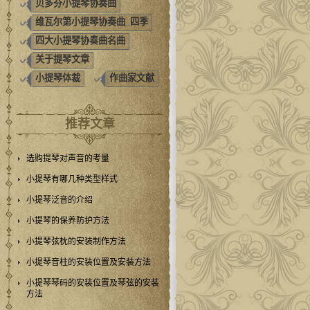
贝多芬小提琴协奏曲
维瓦尔第小提琴协奏曲_四季
四大小提琴协奏曲名曲
关于提琴文章
小提琴体裁
作曲家文献
推荐文章
选购提琴对声音的考量
小提琴有哪几种类型样式
小提琴泛音的介绍
小提琴的保养防护方法
小提琴弦枕的安装制作方法
小提琴音柱的安装位置及安装方法
小提琴琴码的安装位置及琴弦的安装
方法