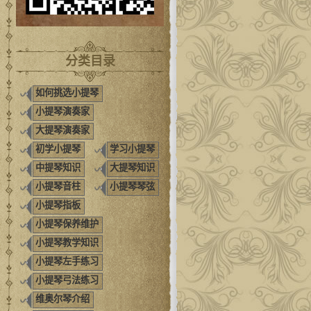
分类目录
如何挑选小提琴
小提琴演奏家
大提琴演奏家
初学小提琴
学习小提琴
中提琴知识
大提琴知识
小提琴音柱
小提琴琴弦
小提琴指板
小提琴保养维护
小提琴教学知识
小提琴左手练习
小提琴弓法练习
维奥尔琴介绍