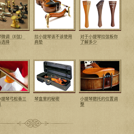
琴微调（E弦）
拉小提琴该不该使用
对于小提琴拉弦板你
与选择
肩垫
了解多少
小提琴弓松香三
琴盒里的秘密
小提琴腮托的位置调
点
整