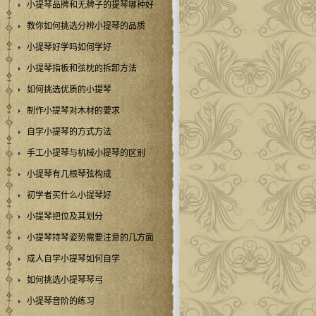
小提琴品牌和无牌子的提琴哪种好
教你如何挑选分辨小提琴的品质
小提琴好学吗如何学好
小提琴指板和弦枕的拆卸方法
如何挑选优质的小提琴
制作小提琴对木材的要求
自学小提琴的方式方法
手工小提琴与机械小提琴的区别
小提琴有几根琴弦构成
初学者买什么小提琴好
小提琴把位及其划分
小提琴持琴姿势需要注意的几方面
成人自学小提琴如何自学
如何挑选小提琴琴弓
小提琴音阶的练习