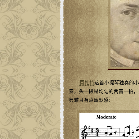
莫扎特
这首小提琴独奏的小
奏，头一段是均匀的两音一拍，
典雅且有点幽默感: