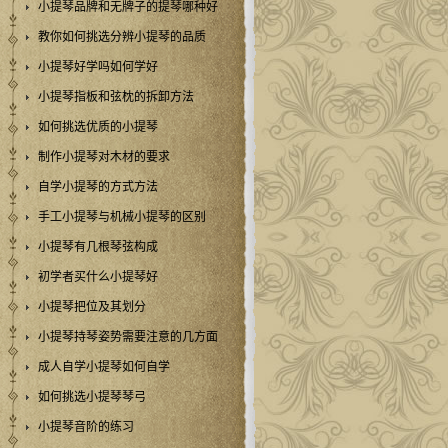
小提琴品牌和无牌子的提琴哪种好
教你如何挑选分辨小提琴的品质
小提琴好学吗如何学好
小提琴指板和弦枕的拆卸方法
如何挑选优质的小提琴
制作小提琴对木材的要求
自学小提琴的方式方法
手工小提琴与机械小提琴的区别
小提琴有几根琴弦构成
初学者买什么小提琴好
小提琴把位及其划分
小提琴持琴姿势需要注意的几方面
成人自学小提琴如何自学
如何挑选小提琴琴弓
小提琴音阶的练习