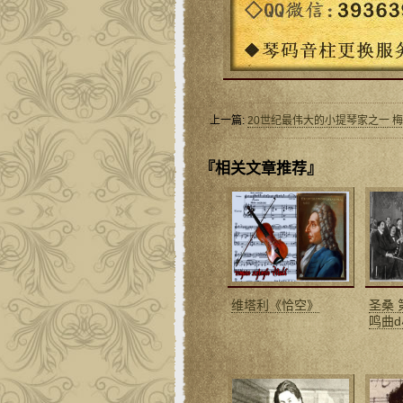
上一篇:
20世纪最伟大的小提琴家之一 
『相关文章推荐』
维塔利《恰空》
圣桑
鸣曲