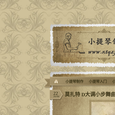
小提琴制作
小提琴入门
22
莫扎特 D大调小步舞
16/04