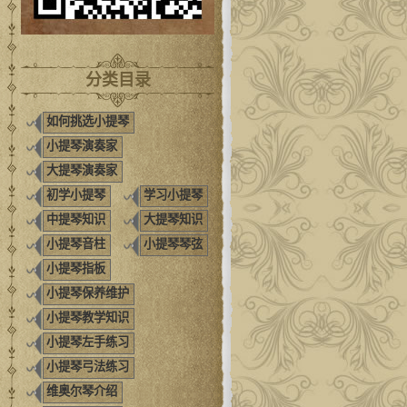
分类目录
如何挑选小提琴
小提琴演奏家
大提琴演奏家
初学小提琴
学习小提琴
中提琴知识
大提琴知识
小提琴音柱
小提琴琴弦
小提琴指板
小提琴保养维护
小提琴教学知识
小提琴左手练习
小提琴弓法练习
维奥尔琴介绍