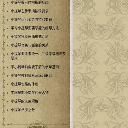
小提琴握弓时拇指的形态
小提琴左手手指按弦要求
小提琴运弓姿势与持弓要领
学习小提琴需要掌握的练琴方法
小提琴独奏乐曲形式介绍
小提琴音色与弧度的关系
小提琴业余考级一、二级考级标准及
要求
学小提琴前需要了解的学琴基础
小提琴教材体系及练习曲目
小提琴价格的体现
中国早期小提琴代表人物
小提琴的选用规格
小提琴档次之分