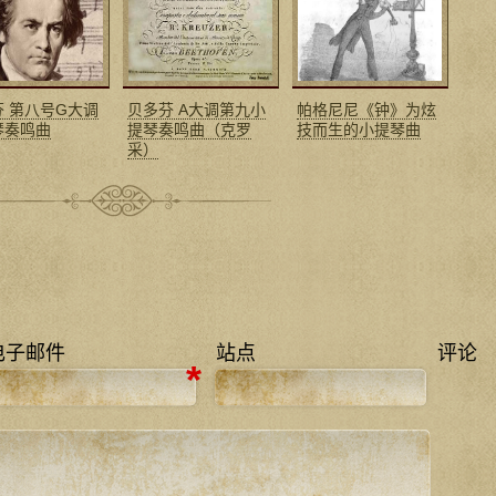
芬 第八号G大调
贝多芬 A大调第九小
帕格尼尼《钟》为炫
琴奏鸣曲
提琴奏鸣曲（克罗
技而生的小提琴曲
采）
电子邮件
站点
评论
*