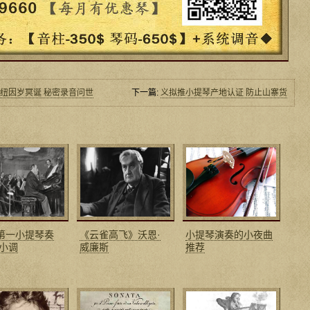
梅纽因岁冥诞 秘密录音问世
下一篇:
义拟推小提琴产地认证 防止山寨货
 第一小提琴奏
《云雀高飞》沃恩·
小提琴演奏的小夜曲
d小调
威廉斯
推荐