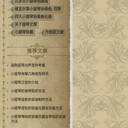
贝多芬小提琴协奏曲
维瓦尔第小提琴协奏曲_四季
四大小提琴协奏曲名曲
关于提琴文章
小提琴体裁
作曲家文献
推荐文章
选购提琴对声音的考量
小提琴有哪几种类型样式
小提琴泛音的介绍
小提琴的保养防护方法
小提琴弦枕的安装制作方法
小提琴音柱的安装位置及安装方法
小提琴琴码的安装位置及琴弦的安装
方法