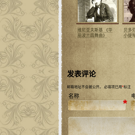
维尼亚夫斯基 《华
贝多
丽波兰圆舞曲》
小提
发表评论
邮箱地址不会被公开。
必填项已用
*
标注
名称
*