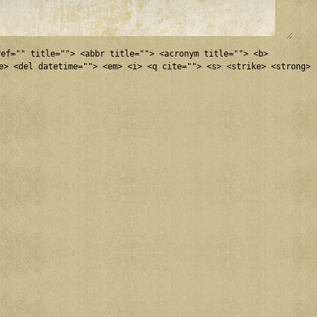
ref="" title=""> <abbr title=""> <acronym title=""> <b>
e> <del datetime=""> <em> <i> <q cite=""> <s> <strike> <strong>